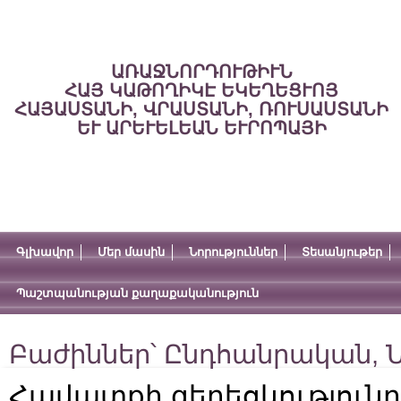
ԱՌԱՋՆՈՐԴՈՒԹԻՒՆ
ՀԱՅ ԿԱԹՈՂԻԿԷ ԵԿԵՂԵՑՒՈՅ
ՀԱՅԱՍՏԱՆԻ, ՎՐԱՍՏԱՆԻ, ՌՈՒՍԱՍՏԱՆԻ
ԵՒ ԱՐԵՒԵԼԵԱՆ ԵՒՐՈՊԱՅԻ
Գլխավոր
Մեր մասին
Նորություններ
Տեսանյութեր
Պաշտպանության քաղաքականություն
Բաժիններ՝
Ընդհանրական
,
Ն
Հավատքի գեղեցկությունը