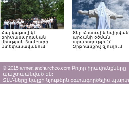
Հայ կաթողիկէ
Տեր Հիսուսին նվիրված
երիտասարդական
արձանի օծման
միության ճամբարը
արարողություն`
Ստեփանավանում
Ձիթհանքով գյուղում
© 2015 armenianchurchco.com Բոլոր իրավունքները
պաշտպանված են:
ԶԼՄ-ները կայքի նյութերն օգտագործելիս պար
հետևել «Հեղինակային իրավունքի և հարակից
իրավունքների մասին»
ՀՀ օրենքի դրույթներին: