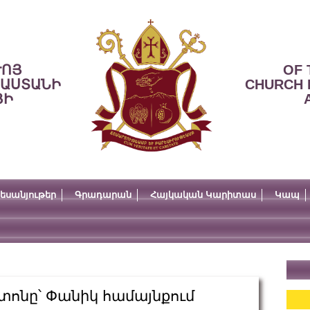
ՒՈՅ
OF 
ՍԱՍՏԱՆԻ
CHURCH 
ՅԻ
եսանյութեր
Գրադարան
Հայկական Կարիտաս
Կապ
ոնը՝ Փանիկ համայնքում