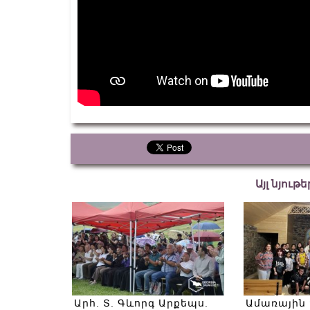
Այլ նյութ
Արհ. Տ. Գևորգ Արքեպս.
Ամառային