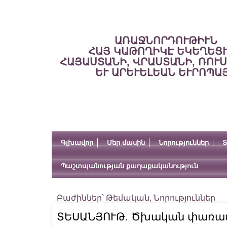
ԱՌԱՋՆՈՐԴՈՒԹԻՒՆ
ՀԱՅ ԿԱԹՈՂԻԿԷ ԵԿԵՂԵՑ
ՀԱՅԱՍՏԱՆԻ, ՎՐԱՍՏԱՆԻ, ՌՈՒ
ԵՒ ԱՐԵՒԵԼԵԱՆ ԵՒՐՈՊԱ
Գլխավոր
Մեր մասին
Նորություններ
Տ
Պաշտպանության քաղաքականություն
Բաժիններ՝
Թեմական
,
Նորություններ
ՏԵՍԱՆՅՈՒԹ. Ծխական փառատ