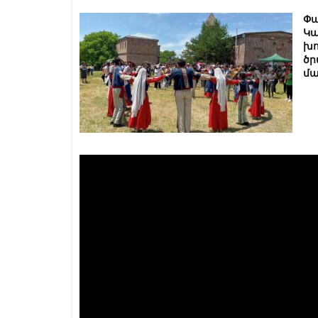
Փա
Կ
խո
ծր
մա