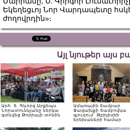
Մարիամը, Ս. Գրիգոր Լուսաւորի
Եկեղեցւոյ Նոր Վարդապետը հսկե
ժողովրդին»։
Այլ նյութեր այս 
Արհ. Տ. Գևորգ Արքեպս.
Ամառային ճամբար
Նորատունկյանը ներկա
Ջավախքի Տամբովկա
գտնվեց Թորիայի տոնին
գյուղում` Թբիլիսիի
երեխաների համար