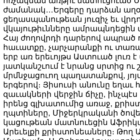
հռչակման առթիւ մատուցուած 
ժամանակ…Երգերը դարձան աղօթ
ցեղասպանութեան յուզիչ եւ վրդ
վկայութիւնները ամրապնդեցին 
Հայ ժողովրդի դարերով ապրած
հաւատքը, չարչարանքի ու տառ
երբ առ երեւոյթս Աստուած լուռ է 
յատկանշւում է նրանց սրտից ու 
մրմնջացուող պաղատանքով, յոյ
երգերով։ Յիսուսի անունը եղաւ 
զաւակների վերջին ճիչը, ինչպէս
իրենց գլխատումից առաջ, քրիստ
ղպտիները, Միջերկրականի ծովեզե
կացութեան մատնուեցին Աֆրիկա
Արեւելքի քրիստոնեաները։ Թող 