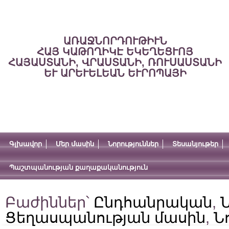
ԱՌԱՋՆՈՐԴՈՒԹԻՒՆ
ՀԱՅ ԿԱԹՈՂԻԿԷ ԵԿԵՂԵՑՒՈՅ
ՀԱՅԱՍՏԱՆԻ, ՎՐԱՍՏԱՆԻ, ՌՈՒՍԱՍՏԱՆԻ
ԵՒ ԱՐԵՒԵԼԵԱՆ ԵՒՐՈՊԱՅԻ
Գլխավոր
Մեր մասին
Նորություններ
Տեսանյութեր
Պաշտպանության քաղաքականություն
Բաժիններ՝
Ընդհանրական
,
Ն
Ցեղասպանության մասին
,
Ն