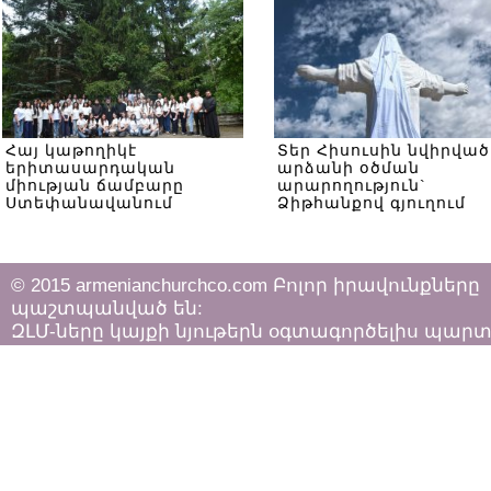
Հայ կաթողիկէ
Տեր Հիսուսին նվիրված
երիտասարդական
արձանի օծման
միության ճամբարը
արարողություն`
Ստեփանավանում
Ձիթհանքով գյուղում
© 2015 armenianchurchco.com Բոլոր իրավունքները
պաշտպանված են:
ԶԼՄ-ները կայքի նյութերն օգտագործելիս պար
հետևել «Հեղինակային իրավունքի և հարակից
իրավունքների մասին»
ՀՀ օրենքի դրույթներին: