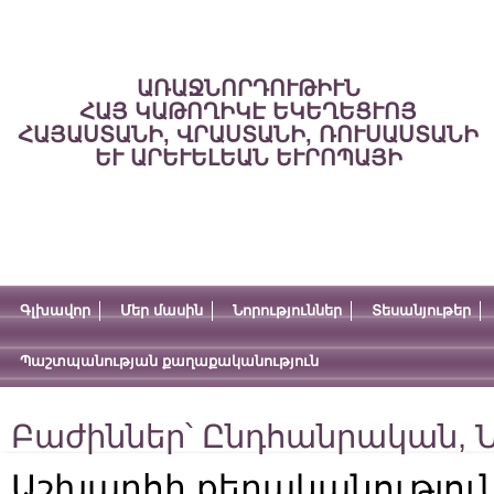
ԱՌԱՋՆՈՐԴՈՒԹԻՒՆ
ՀԱՅ ԿԱԹՈՂԻԿԷ ԵԿԵՂԵՑՒՈՅ
ՀԱՅԱՍՏԱՆԻ, ՎՐԱՍՏԱՆԻ, ՌՈՒՍԱՍՏԱՆԻ
ԵՒ ԱՐԵՒԵԼԵԱՆ ԵՒՐՈՊԱՅԻ
Գլխավոր
Մեր մասին
Նորություններ
Տեսանյութեր
Պաշտպանության քաղաքականություն
Բաժիններ՝
Ընդհանրական
,
Ն
Աշխարհի քերականությու