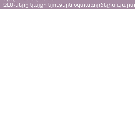
ԶԼՄ-ները կայքի նյութերն օգտագործելիս պար
հետևել «Հեղինակային իրավունքի և հարակից
իրավունքների մասին»
ՀՀ օրենքի դրույթներին: