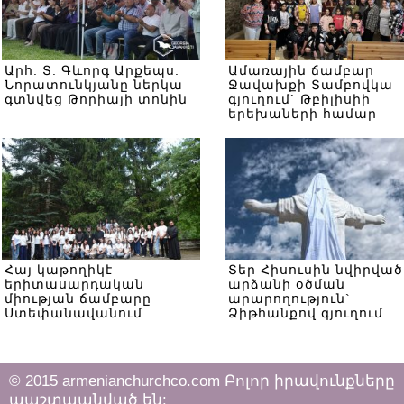
Արհ. Տ. Գևորգ Արքեպս.
Ամառային ճամբար
Նորատունկյանը ներկա
Ջավախքի Տամբովկա
գտնվեց Թորիայի տոնին
գյուղում` Թբիլիսիի
երեխաների համար
Հայ կաթողիկէ
Տեր Հիսուսին նվիրված
երիտասարդական
արձանի օծման
միության ճամբարը
արարողություն`
Ստեփանավանում
Ձիթհանքով գյուղում
© 2015 armenianchurchco.com Բոլոր իրավունքները
պաշտպանված են: