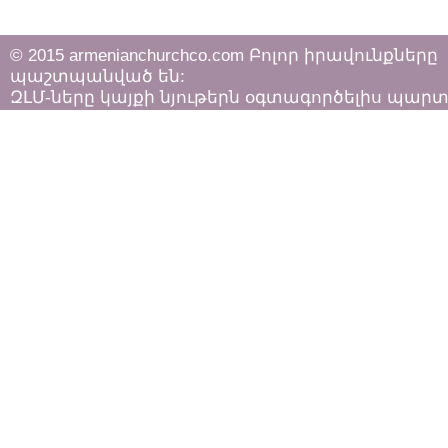
© 2015 armenianchurchco.com Բոլոր իրավունքները
պաշտպանված են:
ԶԼՄ-ները կայքի նյութերն օգտագործելիս պար
հետևել «Հեղինակային իրավունքի և հարակից
իրավունքների մասին»
ՀՀ օրենքի դրույթներին: