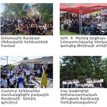
Ամառային ճամբար
Արհ. Տ. Գևորգ Արքեպս.
Մեծավանի երեխաների
Նորատունկյանը ներկ
համար
գտնվեց Թորիայի տոնի
Հարյուր երեխաներ
Հայ կաթողիկէ
մասնակցեցին բակային
երիտասարդական
ճամբարի` Արևիկ
միության ճամբարը
գյուղում
Ստեփանավանում