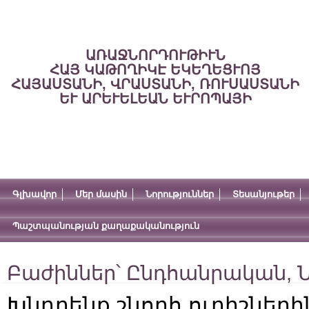
ԱՌԱՋՆՈՐԴՈՒԹԻՒՆ
ՀԱՅ ԿԱԹՈՂԻԿԷ ԵԿԵՂԵՑՒՈՅ
ՀԱՅԱՍՏԱՆԻ, ՎՐԱՍՏԱՆԻ, ՌՈՒՍԱՍՏԱՆԻ
ԵՒ ԱՐԵՒԵԼԵԱՆ ԵՒՐՈՊԱՅԻ
Գլխավոր
Մեր մասին
Նորություններ
Տեսանյութեր
Պաշտպանության քաղաքականություն
Բաժիններ՝
Ընդհանրական
,
Ն
Խնդրենք շնորհ ուրիշների