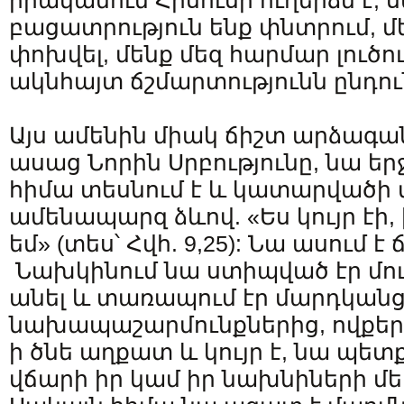
իրականում Հիսուսի ուղերձն է, ս
բացատրություն ենք փնտրում, մե
փոխվել, մենք մեզ հարմար լուծո
ակնհայտ ճշմարտությունն ընդու
Այս ամենին միակ ճիշտ արձագանք
ասաց Նորին Սրբությունը, նա եր
հիմա տեսնում է և կատարվածի մ
ամենապարզ ձևով. «Ես կույր էի,
եմ» (տես՝ Հվհ. 9,25): Նա ասում է
Նախկինում նա ստիպված էր մու
անել և տառապում էր մարդկան
նախապաշարմունքներից, ովքեր 
ի ծնե աղքատ և կույր է, նա պե
վճարի իր կամ իր նախնիների մե