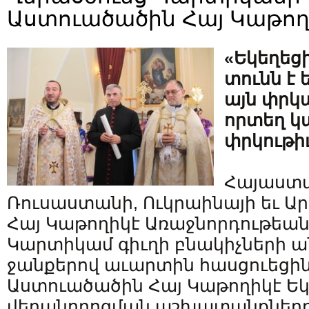
Աստուածածին Հայ Կաթող
«Եկեղեցի
տունն է ե
այն փրկ
որտեղ կա
փրկութիւ
Հայաստա
Ռուսաստանի, Ուկրաինայի եւ Ար
Հայ Կաթողիկէ Առաջնորդութեա
Կարտիկամ գիւղի բնակիչների 
ջանքերով աւարտին հասցուեցին 
Աստուածածին Հայ Կաթողիկէ Եկ
վերանորոգման աշխատանքները