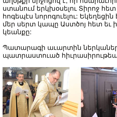
աղօթքի միջոցով է, որ հնարաւոր
ստանում երկխօսելու Տիրոջ հետ
հոգեպէս նորոգուելու: Եկեղեցին
մեր սերտ կապը Աստծոյ հետ եւ 
կեանքը:
Պատարագի աւարտին ներկաներ
պատրաստուած հիւրասիրութեա