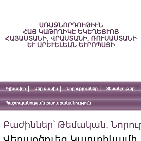
ԱՌԱՋՆՈՐԴՈՒԹԻՒՆ
ՀԱՅ ԿԱԹՈՂԻԿԷ ԵԿԵՂԵՑՒՈՅ
ՀԱՅԱՍՏԱՆԻ, ՎՐԱՍՏԱՆԻ, ՌՈՒՍԱՍՏԱՆԻ
ԵՒ ԱՐԵՒԵԼԵԱՆ ԵՒՐՈՊԱՅԻ
Գլխավոր
Մեր մասին
Նորություններ
Տեսանյութեր
Պաշտպանության քաղաքականություն
Բաժիններ՝
Թեմական
,
Նորու
Վերաօծուեց Կարտիկամի 