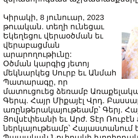
Կիրակի, 8 յունուար, 2023
թուական. տեղի ունեցաւ
Եկեղեցու վերաօծման եւ
վերաբացման
արարողութիւնը:
Օծման կարգից յետոյ
մեկնարկեց Սուրբ եւ Անմահ
Պատարագը, որ
մատուցուեց ձեռամբ Առաքելակ
Գերպ. Հայր Միքայէլ Վրդ. Բասսալ
առընթերակայութեամբ՝ Գերյ. Հայ
Յովսէփեանի եւ Արժ. Տէր Ռուբէն
ներկայութեամբ՝ Հայաստանում 
Պապական Նուիրակի խորհրդակ