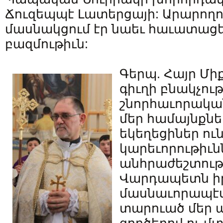
Ճուզեպպէ Լատերցայի: Արարողո
մասնակցում էր նաեւ հաւատացե
բազմութիւն:
Գերպ. Հայր Մի
գիւղի բնակչու
շնորհաւորակա
մեր համայնքնե
եկեղեցիներ ու
կարեւորութիւն
անհրաժեշտութ
Վարդապետն իր
մասնաւորապէս 
տարուած մեր 