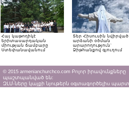
Հայ կաթողիկէ
Տեր Հիսուսին նվիրված
երիտասարդական
արձանի օծման
միության ճամբարը
արարողություն`
Ստեփանավանում
Ձիթհանքով գյուղում
© 2015 armenianchurchco.com Բոլոր իրավունքները
պաշտպանված են:
ԶԼՄ-ները կայքի նյութերն օգտագործելիս պար
հետևել «Հեղինակային իրավունքի և հարակից
իրավունքների մասին»
ՀՀ օրենքի դրույթներին: