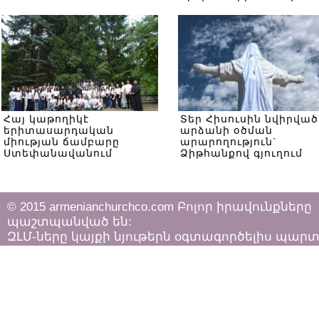
Հայ կաթողիկէ
Տեր Հիսուսին նվիրված
երիտասարդական
արձանի օծման
միության ճամբարը
արարողություն`
Ստեփանավանում
Ձիթհանքով գյուղում
© 2015 armenianchurchco.com Բոլոր իրավունքները
պաշտպանված են:
ԶԼՄ-ները կայքի նյութերն օգտագործելիս պար
հետևել «Հեղինակային իրավունքի և հարակից
իրավունքների մասին»
ՀՀ օրենքի դրույթներին: