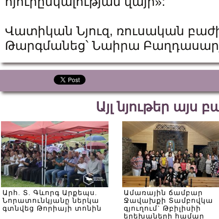
հյուրընկալության վայր»:
Վատիկան Նյուզ, ռուսական բաժ
Թարգմանեց՝ Նաիրա Բաղդասար
Այլ նյութեր այս 
Արհ. Տ. Գևորգ Արքեպս.
Ամառային ճամբար
Նորատունկյանը ներկա
Ջավախքի Տամբովկա
գտնվեց Թորիայի տոնին
գյուղում` Թբիլիսիի
երեխաների համար