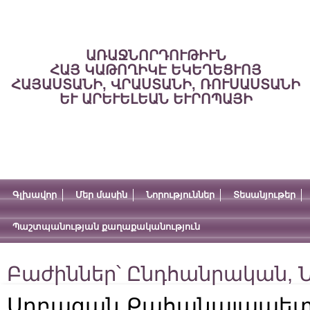
ԱՌԱՋՆՈՐԴՈՒԹԻՒՆ
ՀԱՅ ԿԱԹՈՂԻԿԷ ԵԿԵՂԵՑՒՈՅ
ՀԱՅԱՍՏԱՆԻ, ՎՐԱՍՏԱՆԻ, ՌՈՒՍԱՍՏԱՆԻ
ԵՒ ԱՐԵՒԵԼԵԱՆ ԵՒՐՈՊԱՅԻ
Գլխավոր
Մեր մասին
Նորություններ
Տեսանյութեր
Պաշտպանության քաղաքականություն
Բաժիններ՝
Ընդհանրական
,
Ն
Սրբազան Քահանայապետ