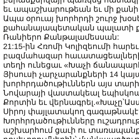
եւ ապաշխարութեան եւ մի քանի 
Ապա օրուայ խորհրդի շուրջ խօս
քահանայապետական պալատի քա
Ռանիերո Քանթալամեսսան:
21:15-ին Հռոմի Կոլիզեումի հար
բազմահազար հաւատացեալների
տեղի ունեցաւ «Խաչի ճանապարհ
Յիսուսի չարչարանքների 14 կայ
խորհրդածութիւններն այս տարի 
Նովարայի վաստակեալ եպիսկո
Քորտին եւ վերնագրել.«Խաչը՝Ա
Սիրոյ փայլատակող գագաթնակէ
Խորհրդածութիւնները ուշադրութ
աշխարհում ցաւի ու տառապան