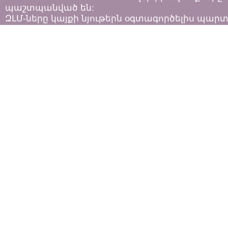
պաշտպանված են:
ԶԼՄ-ները կայքի նյութերն օգտագործելիս պար
հետևել «Հեղինակային իրավունքի և հարակից
իրավունքների մասին»
ՀՀ օրենքի դրույթներին: