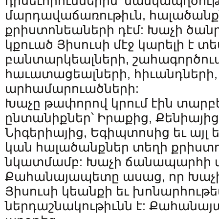
դրսեւորումներին՝ մանկապղծութ
մարդավաճառութիւն, հալածանք
քրիստոնեաների դէմ: Խաչի ծան
կքուած Յիսուսի մէջ կարելի է տե
բանտարկեալների, շահագործու
հաւատացեալների, հիւանդների,
արհամարուածների:
Խաչը թափորով կրում էին տարբ
ընտանիքներ՝ Իրաքից, Քենիայի
Նիգերիայից, Եգիպտոսից եւ այլ 
կան հալածանքներ տեղի քրիստո
նկատմամբ: Խաչի ճանապարհի վ
Քահանայապետը ասաց, որ Խաչ
Յիսուսի կեանքի եւ խոնարհու
ներդաշնակութիւնն է: Քահանա