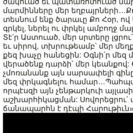
ծակուած եւ պատառոտուած մար
մարմինները մեր եղբայրների…Քո 
տեսնում ենք ծարաւը Քո Հօր, ով
գրկել, ներել ու փրկել ամբողջ 
Տէ՛ր Աստուած, մեր սրտերը լցրու
եւ սիրով, տխրութեամբ՝ մեր մե
քեզ խաչը հանեցին: Օգնի՛ր մեզ 
վերածենք դարձի՝ մեր կեանքով:
չմոռանանք այն սարսափելի գինը
մեզ փրկագնելու համար…Պահպանի
որպէսզի այն չենթարկուի այլասի
աշխարհիկացման: Սովորեցրու՛ մ
ճանապարհն է դէպի Հարութիւն»