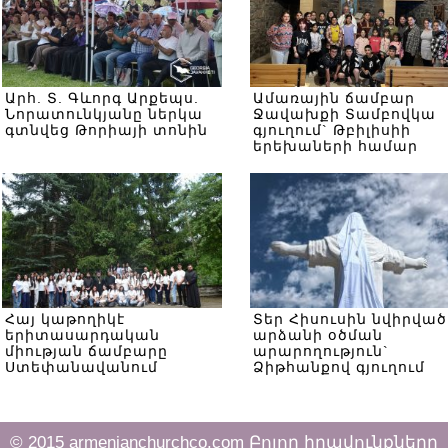
Արհ. Տ. Գևորգ Արքեպս.
Ամառային ճամբար
Նորատունկյանը ներկա
Ջավախքի Տամբովկա
գտնվեց Թորիայի տոնին
գյուղում` Թբիլիսիի
երեխաների համար
Հայ կաթողիկէ
Տեր Հիսուսին նվիրված
երիտասարդական
արձանի օծման
միության ճամբարը
արարողություն`
Ստեփանավանում
Ձիթհանքով գյուղում
© 2015 armenianchurchco.com Բոլոր իրավունքները