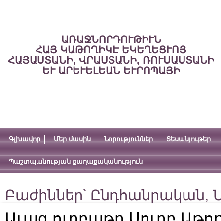
ԱՌԱՋՆՈՐԴՈՒԹԻՒՆ
ՀԱՅ ԿԱԹՈՂԻԿԷ ԵԿԵՂԵՑՒՈՅ
ՀԱՅԱՍՏԱՆԻ, ՎՐԱՍՏԱՆԻ, ՌՈՒՍԱՍՏԱՆԻ
ԵՒ ԱՐԵՒԵԼԵԱՆ ԵՒՐՈՊԱՅԻ
Գլխավոր
Մեր մասին
Նորություններ
Տեսանյութեր
Պաշտպանության քաղաքականություն
Բաժիններ՝
Ընդհանրական
,
Ն
Աւագ ուրբաթը Սուրբ Աթոռ