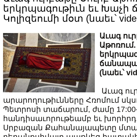
երկրպագութիւն եւ Խաչի
Կոլիզեումի մօտ (նաեւ՝ vide
Աւագ ու
Աթոռում.
երկրպագ
ճանապար
(նաեւ՝ vi
Աւագ ու
արարողութիւնները Հռոմում սկս
Պետրոսի տաճարում, ժամը 17:00-
հանդիսաւորութեամբ եւ խորհրդ
Սրբազան Քահանայապետը մտա
բերանքսիվայր պառկեց հատակին