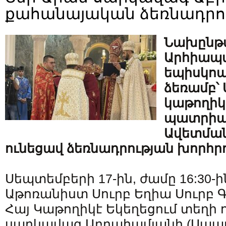
քահանայական ձեռնադրու
Նախընթ
Արհիապա
եպիսկոպ
ձեռամբ՝ 
կաթողիկ
պատրիա
Ավետման
ունեցավ ձեռնադրության խորհր
Սեպտեմբերի 17-ին, ժամը 16:30-ի
Աթոռանիստ Սուրբ Եղիա Սուրբ Գ
Հայ Կաթողիկէ Եկեղեցում տեղի 
սարկավագ Աբրահամյանի (Սաա