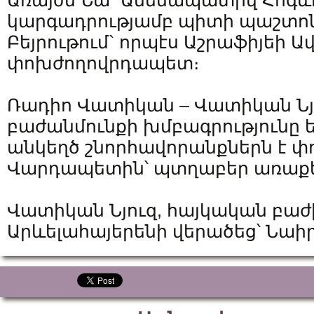
Առայժմ Նա` Ամենապատիվ Հոգև
կարգադրությամբ պիտի պաշտո
Բեյրութում` որպէս Աշրաֆիյեի 
փոխժողովրդապետ։
Ռադիո Վատիկան – Վատիկան Նյ
բաժանմունքի խմբագրությունը 
անկեղծ շնորհավորանքներն է փ
Վարդապետին՝ պտղաբեր առաքելո
Վատիկան Նյուզ, հայկական բաժ
Արևելահայերենի վերածեց՝ Նա