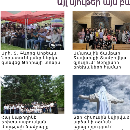
Այլ նյութեր այս 
Արհ. Տ. Գևորգ Արքեպս.
Ամառային ճամբար
Նորատունկյանը ներկա
Ջավախքի Տամբովկա
գտնվեց Թորիայի տոնին
գյուղում` Թբիլիսիի
երեխաների համար
Հայ կաթողիկէ
Տեր Հիսուսին նվիրված
երիտասարդական
արձանի օծման
միության ճամբարը
արարողություն`