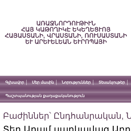
ԱՌԱՋՆՈՐԴՈՒԹԻՒՆ
ՀԱՅ ԿԱԹՈՂԻԿԷ ԵԿԵՂԵՑՒՈՅ
ՀԱՅԱՍՏԱՆԻ, ՎՐԱՍՏԱՆԻ, ՌՈՒՍԱՍՏԱՆԻ
ԵՒ ԱՐԵՒԵԼԵԱՆ ԵՒՐՈՊԱՅԻ
Գլխավոր
Մեր մասին
Նորություններ
Տեսանյութեր
Պաշտպանության քաղաքականություն
Բաժիններ՝
Ընդհանրական
,
Ն
Տեր Արամ սարկավագ Աբ