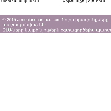
Ստեփանավանում
Ձիթհանքով գյուղում
© 2015 armenianchurchco.com Բոլոր իրավունքները
պաշտպանված են:
ԶԼՄ-ները կայքի նյութերն օգտագործելիս պար
հետևել «Հեղինակային իրավունքի և հարակից
իրավունքների մասին»
ՀՀ օրենքի դրույթներին: