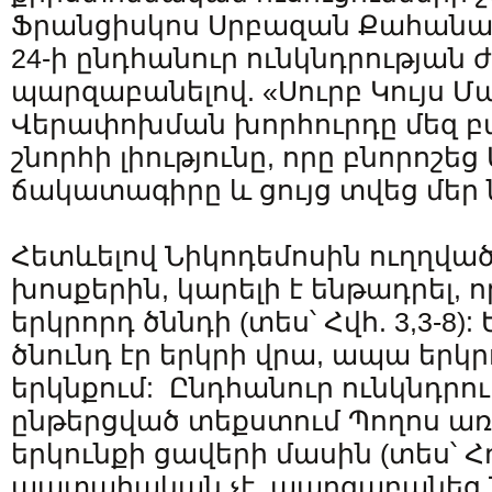
Ֆրանցիսկոս Սրբազան Քահանա
24-ի ընդհանուր ունկնդրության
պարզաբանելով. «Սուրբ Կույս 
Վերափոխման խորհուրդը մեզ բ
շնորհի լիությունը, որը բնորոշե
ճակատագիրը և ցույց տվեց մե
Հետևելով Նիկոդեմոսին ուղղված
խոսքերին, կարելի է ենթադրել, ո
երկրորդ ծննդի (տես՝ Հվհ. 3,3-8):
ծնունդ էր երկրի վրա, ապա երկր
երկնքում: Ընդհանուր ունկնդրու
ընթերցված տեքստում Պողոս առ
երկունքի ցավերի մասին (տես՝ Հռո
պատահական չէ, պարզաբանեց Նո