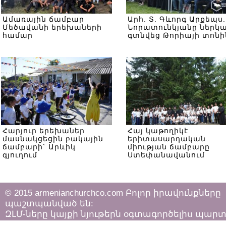
Ամառային ճամբար
Արհ. Տ. Գևորգ Արքեպս.
Մեծավանի երեխաների
Նորատունկյանը ներկ
համար
գտնվեց Թորիայի տոնի
Հարյուր երեխաներ
Հայ կաթողիկէ
մասնակցեցին բակային
երիտասարդական
ճամբարի` Արևիկ
միության ճամբարը
գյուղում
Ստեփանավանում
© 2015 armenianchurchco.com Բոլոր իրավունքները
պաշտպանված են:
ԶԼՄ-ները կայքի նյութերն օգտագործելիս պար
հետևել «Հեղինակային իրավունքի և հարակից