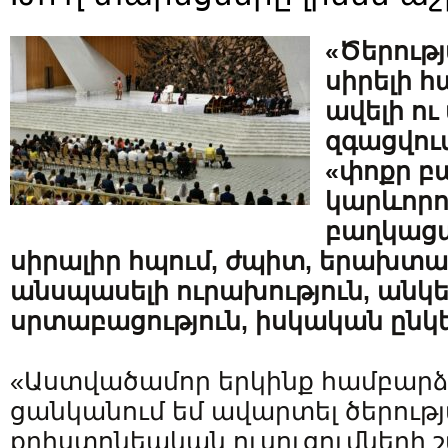
«Ծերութ
սիրելի 
ավելի ու 
զգացվու
«փոքր բ
կարևորու
բաղկացա
սիրալիր հպում, ժպիտ, երախտա
անսպասելի ուրախություն, անկ
սրտաբացություն, իսկական ընկե
«Աստվածամոր երկինք համբար
ցանկանում եմ ավարտել ծերութ
քրիստոնեական ուսուցումների շա