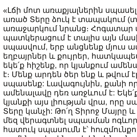
«Լճի մոտ առաքյալներին սպասել
առած Տերը ձուկ է տապակում (տես
առաջարկում նրանց։ Հոգատար ս
պատկերացում է տալիս այն մասին
սպասվում, երբ անցնենք մյուս ափը
եղբայրներ և քույրեր, հատկապե
եկե՛ք հիշենք, որ կյանքում ամե
է։ Մենք արդեն ծեր ենք և թվում է
սպասենք: Լավագույնին, քանի որ
ամենալավը դեռ առջևում է: Եկե՛ք
կյանքի այս լիության վրա, որը սպ
Տերը կանչի: Թո՛ղ Տիրոջ Մայրը և
մեզ վերագտնել սպասման ոգևորո
հատուկ սպասումն է՝ հուզմունք