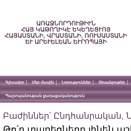
ԱՌԱՋՆՈՐԴՈՒԹԻՒՆ
ՀԱՅ ԿԱԹՈՂԻԿԷ ԵԿԵՂԵՑՒՈՅ
ՀԱՅԱՍՏԱՆԻ, ՎՐԱՍՏԱՆԻ, ՌՈՒՍԱՍՏԱՆԻ
ԵՒ ԱՐԵՒԵԼԵԱՆ ԵՒՐՈՊԱՅԻ
Գլխավոր
Մեր մասին
Նորություններ
Տեսանյութեր
Պաշտպանության քաղաքականություն
Բաժիններ՝
Ընդհանրական
,
Ն
Թո՛ղ տարեցները լինեն աշ