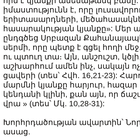
որն է կյանքի ամենաթանկ բանը:
իմաստությունն է, որը լուսավորո
երիտասարդների, մեծահասակնե
հասարակության կյանքը»: Մեր ա
ընդգծեց Սրբազան Քահանայապե
սերմի, որը պետք է գցել հողի մե
ու պտուղ տա։ Այն, անշուշտ, կծլի
աշխարհում ամեն ինչ, սակայն ո
ցավերի (տես՝ Հվհ. 16,21-23): Հա
մարմնի կյանքը հարյուր, հազար
կենդանի կլինի, քան այն, որ ճաշ
վրա » (տես՝ Մկ. 10,28-31):
Խորհրդածության ավարտին՝ Նոր
ասաց.