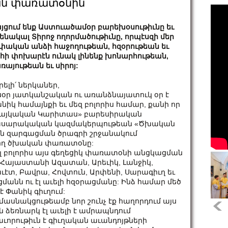
ան փառատօնին
յցում ենք Աստուածամօր բարեխօսութիւնը եւ
ենակալ Տիրոջ ողորմածութիւնը, որպէսզի մեր
փական անձի հաջողութեան, հզօրութեան եւ
հի փոխարէն ունակ լինենք խոնարհութեան,
ռայութեան եւ սիրոյ:
րելի՛ ներկաներ,
սօր յատկանշական ու առանձնայատուկ օր է
նիկ համայնքի եւ մեզ բոլորիս համար, քանի որ
այկական Կարիտաս» բարեսիրական
սարակական կազմակերպութեան «Ծխական
ն զարգացման ծրագրի շրջանակում
կրող ծխական փառատօնը:
որել բոլորիս այս գեղեցիկ փառատօնի անցկացման
Հայաստանի Ազատան, Արեւիկ, Լանջիկ,
էտ, Բավրա, Հովտուն, Արփենի, Սարագիւղ եւ
անն ու էլ աւելի հզօրացմանը: Ինձ համար մեծ
 Փանիկ գիւղում:
մասնակցութեամբ նոր շունչ էք հաղորդում այս
 ձեռնարկ էլ աւելի է ամրապնդում
ւորութիւն է գիւղական աւանդոյթների