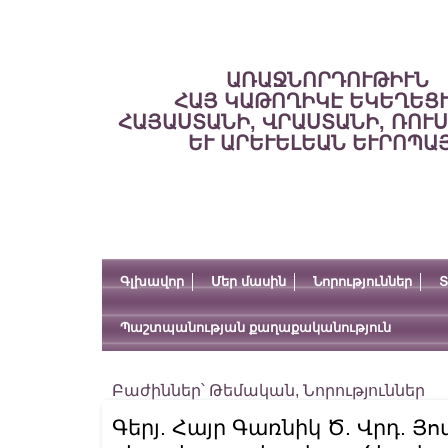
ԱՌԱՋՆՈՐԴՈՒԹԻՒՆ
ՀԱՅ ԿԱԹՈՂԻԿԷ ԵԿԵՂԵՑ
ՀԱՅԱՍՏԱՆԻ, ՎՐԱՍՏԱՆԻ, ՌՈՒ
ԵՒ ԱՐԵՒԵԼԵԱՆ ԵՒՐՈՊԱ
Գլխավոր
Մեր մասին
Նորություններ
Տ
Պաշտպանության քաղաքականություն
Բաժիններ՝
Թեմական
,
Նորություններ
Գերյ. Հայր Գառնիկ Ծ. Վրդ. Յ