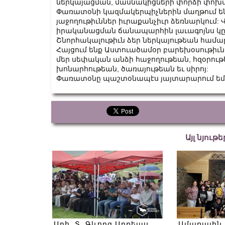
ներկայացման, մասնակիցների փորձի փոխ
Փառատօնի կազմակերպիչներին մաղթում ենք
յաջողութիւններ իւրաքանչիւր ձեռնարկում: 
իրականացման ճանապարհին լաւագոյնս կը 
Շնորհակալութիւն ձեր ներկայութեան համա
Հայցում ենք Աստուածամօր բարեխօսութիւնը
մեր սեփական անձի հաջողութեան, հզօրութ
խոնարհութեան, ծառայութեան եւ սիրոյ:
Փառատօնը պաշտօնապէս յայտարարում եմ
Այլ նյութ
Արհ. Տ. Գևորգ Արքեպս.
Ամառային