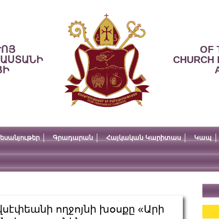
ՒՈՅ
OF 
ՍԱՍՏԱՆԻ
CHURCH 
ՅԻ
եսանյութեր
Գրադարան
Հայկական Կարիտաս
Կապ
ովսէփեանի ողջոյնի խօսքը «Արի