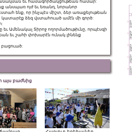
անակման եւ համագործակցութեան համար:
 անսպառ ոյժ եւ եռանդ, նորանոր
Վստահ ենք, որ ինչպէս միշտ, ձեր առաքելութեան
կատարէք ձեզ վստահուած ամէն մի գործ:
ր:
 եւ Ամենակալ Տիրոջ ողորմածութիւնը, որպէսզի
եան եւ շահի փոխարէն ունակ լինենք
 բացուած:
եր այս բաժնից
 ճամբար
Հարյուր երեխաներ