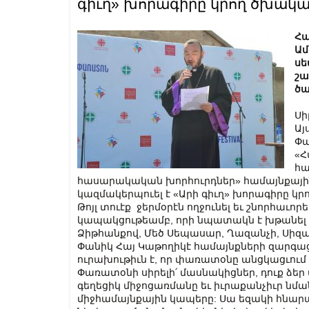
գիւղ» խորագիրը կրող ծխակ
Հա
Ամ
սե
շա
ծա
Սի
Այ
Փա
«Հ
հա
հասարակական խորհուրդներ» համայնքայի
կազմակերպուել է «Արի գիւղ» խորագիրը 
Թոյլ տուէք ջերմօրէն ողջունել եւ շնորհաւ
կապակցութեամբ, որի նպատակն է խթանել 
Ձիթհանքով, Մեծ Սեպասար, Ղազանչի, Սիզաւ
Փանիկ Հայ Կաթողիկէ համայնքների զարգացմ
ուրախութիւն է, որ փառատօնը անցկացւում է
Փառատօնի սիրելի՛ մասնակիցներ, դուք ձեր 
գեղեցիկ միջոցառմանը եւ իւրաքանչիւր նման
միջհամայնքային կապերը: Սա եզակի հնարա