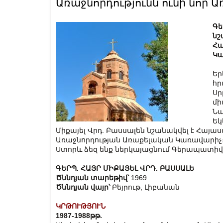
Առաջնորդությունն ունի նոր
Գե
նշ
Հա
Կա
Եր
հր
Սր
մի
Նա
Եկ
Միքայել Վրդ. Բասսալեն նշանակվել է Հայա
Առաջնորդության Առաքելական Կառավարիչ
Ստորև ձեզ ենք ներկայացնում Գերապատիվ 
ԳԵՐՊ. ՀԱՅՐ ՄԻՔԱՅԵԼ ՎՐԴ. ԲԱՍՍԱԼԵ
Ծննդյան տարեթիվ՝
1969
Ծննդյան վայր՝
Բեյրութ, Լիբանան
ԿՐԹՈՒԹՅՈՒՆ
1987-1988թթ.