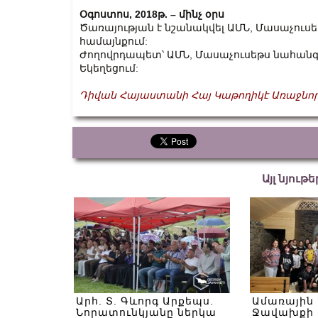
Օգոստոս, 2018թ. – մինչ օրս
Ծառայության է նշանակվել ԱՄՆ, Մասաչուս
համայնքում:
Ժողովրդապետ՝ ԱՄՆ, Մասաչուսեթս նահանգի
Եկեղեցում:
Դիվան Հայաստանի Հայ Կաթողիկէ Առաջնոր
Այլ նյութ
Արհ. Տ. Գևորգ Արքեպս.
Ամառային
Նորատունկյանը ներկա
Ջավախքի 