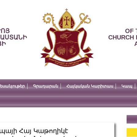
ՒՈՅ
OF 
ՍԱՍՏԱՆԻ
CHURCH 
ՅԻ
եսանյութեր
Գրադարան
Հայկական Կարիտաս
Կապ
պայի Հայ Կաթողիկէ