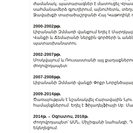
ժամանակ, պատարագներ է մատուցել Վր
սահմանամերձ գյուղերում, այնուհետև, տե
Ջավախքի տարածաշրջանի Հայ Կաթողիկէ ու
2000-2002թթ.
Լիբանանի Զմմառի վանքում եղել է Մարդկայ
Վանքի և Ճեմարանի ներքին գործերի և ա
պատասխանատու:
2002-2007թթ.
Մոսկվայում և Ռուսաստանի այլ քաղաքներու
ժողովրդապետ:
2007-2008թթ.
Լիբանանի Զմմառի վանքի Փոքր Նորընծայար
2009-2014թթ.
Ծառայության է նշանակվել Հարավային Նյու
համայնքներում: Եղել է Ֆիլադելֆիայի Սբ. 
2014թ. – Օգոստոս, 2018թ.
Ժողովրդապետ՝ ԱՄՆ, Միչիգանի նահանգի, Դ
Եկեղեցում: