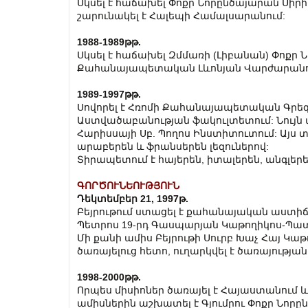
Սկսել է հաճախել Փոքր Նորընծայարան Սիրի
շարունակել է Հալեպի Համալսարանում:
1988-1989թթ.
Սկսել է հաճախել Զմմառի (Լիբանան) Փոքր
Քահանայապետական Լևոնյան Վարժարանում
1989-1997թթ.
Սովորել է Հռոմի Քահանայապետական Գրեգ
Աստվածաբանության ֆակուլտետում: Նույն տ
Հարիսսայի Սբ. Պողոս Ինստիտուտում: Այս տ
արաբերեն և ֆրանսերեն լեզուներով:
Տիրապետում է հայերեն, իտալերեն, անգլերե
ԳՈՐԾՈՒՆԵՈՒԹՅՈՒՆ
Դեկտեմբեր 21, 1997թ.
Բեյրութում ստացել է քահանայական աստիճա
Պետրոս 19-րդ Գասպարյան Կաթողիկոս-Պա
Մի քանի ամիս Բեյրութի Սուրբ Խաչ Հայ Կա
ծառայելուց հետո, ուղարկվել է ծառայությ
1998-2000թթ.
Որպես միսիոներ ծառայել է Հայաստանում 
ամիսներին աշխատել է Գյումրու Փոքր Նորը