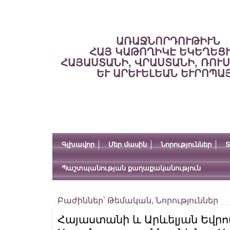
ԱՌԱՋՆՈՐԴՈՒԹԻՒՆ
ՀԱՅ ԿԱԹՈՂԻԿԷ ԵԿԵՂԵՑ
ՀԱՅԱՍՏԱՆԻ, ՎՐԱՍՏԱՆԻ, ՌՈՒ
ԵՒ ԱՐԵՒԵԼԵԱՆ ԵՒՐՈՊԱ
Գլխավոր
Մեր մասին
Նորություններ
Տ
Պաշտպանության քաղաքականություն
Բաժիններ՝
Թեմական
,
Նորություններ
Հայաստանի և Արևելյան Եվրո