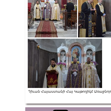
Դիւան Հայաստանի Հայ Կաթողիկէ Առաջնո