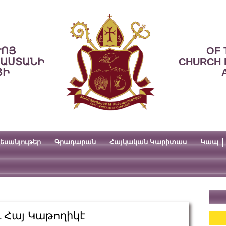
ՒՈՅ
OF 
ՍԱՍՏԱՆԻ
CHURCH 
ՅԻ
եսանյութեր
Գրադարան
Հայկական Կարիտաս
Կապ
 Հայ Կաթողիկէ