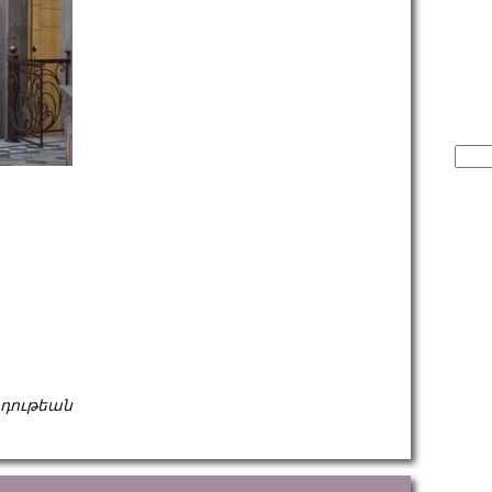
Sear
for:
րդութեան