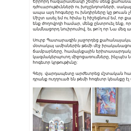
Երրորդ հազարամեակի շեմին մենք քահանա
դժուարութիւնների ու խոչընդոտների, սակայ
ապա այդ հոգսերը ու խնդիրները կը թուան չ
Միշտ ասել եմ ու հիմա էլ հիշեցնում եմ, որ 
ենք ժողովրդի համար, մենք ընտրուել ենք, 
անմնացորդ նուիրումով, եւ թո՛ղ որ Նա մեզ
Սուրբ Պատարագին յաջորդեց քահանայական 
մօտակայ ամիսներին թեմի մէջ իրականացուե
ճամբարները, համայնքային երիտասարդակա
կազմակերպուող միջոցառումները, ինչպէս
հոգեւոր կրթութիւնը:
Գերյ. վարդապետը արժեւորեց մշտական հա
դրանք ուղղուած են թեմի հոգեւոր կեանքը էլ