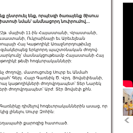
նք ընտրուել ենք, որպէսզի ծառայենք Յիսուս
իստոսի նման՝ անմնացորդ նուիրումով…
22թ. մայիսի 11-ին Հայաստանի, Վրաստանի,
ւսաստանի, Ուկրաինայի եւ Արեւելեան
րոպայի Հայ Կաթողիկէ Առաջնորդութիւնը
զմակերպեց երկրորդ պաշտօնական ժողով-
նարկումը՝ մասնակցութեամբ Հայաստանի Հայ
թողիկէ թեմի հոգևորականների:
նչ ժողովը, մատուցուեց Սուրբ եւ Անմահ
՝ Գերյ. Հայր Գառնիկ Ծ. Վրդ. Յովսէփեանի,
 հայ կաթողիկների ժողովրդապետ՝ Տեր Նարեկ
երի ժողովրդապետ՝ Արժ. Տէր Յովսէփ քհն.
յր Գառնիկը դիմելով հոգեւորականներին ասաց, որ
ց լինելու Սուրբ Զոհին:
տեղապահի քարոզից հատուած.