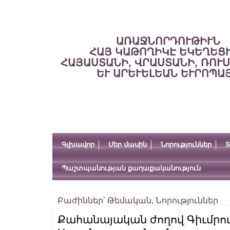
ԱՌԱՋՆՈՐԴՈՒԹԻՒՆ
ՀԱՅ ԿԱԹՈՂԻԿԷ ԵԿԵՂԵՑ
ՀԱՅԱՍՏԱՆԻ, ՎՐԱՍՏԱՆԻ, ՌՈՒ
ԵՒ ԱՐԵՒԵԼԵԱՆ ԵՒՐՈՊԱ
Գլխավոր
Մեր մասին
Նորություններ
Տ
Պաշտպանության քաղաքականություն
Բաժիններ՝
Թեմական
,
Նորություններ
Քահանայական ժողով Գիւմրու