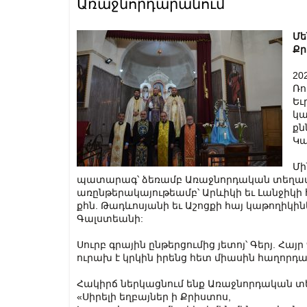
Առաջնորդարանում
Մե
Քր
20
Ռո
Եւ
կա
քն
Կա
Մի
պատարագ՝ ձեռամբ Առաջնորդական տեղապահ
առընթերակայութեամբ՝ Արևիկի եւ Լանջիկի
քհն. Թադևոսյանի եւ Աշոցքի հայ կաթողիկին
Գալստեանի:
Սուրբ գրային ընթերցումից յետոյ՝ Գերյ. Հա
ուրախ է կրկին իրենց հետ միասին հաղորդակի
Հակիրճ ներկացնում ենք Առաջնորդական 
«Սիրելի եղբայներ ի Քրիստոս,