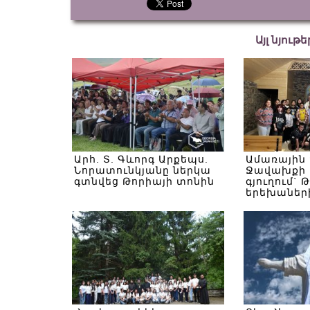
Այլ նյութ
Արհ. Տ. Գևորգ Արքեպս.
Ամառային
Նորատունկյանը ներկա
Ջավախքի 
գտնվեց Թորիայի տոնին
գյուղում` 
երեխաներ