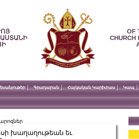
ՒՈՅ
OF 
ՍԱՍՏԱՆԻ
CHURCH 
ՅԻ
եսանյութեր
Գրադարան
Հայկական Կարիտաս
Կապ
արոզներ
ոսի խաղաղութեան եւ