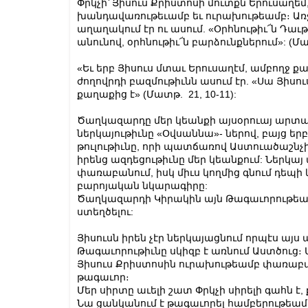
Փրկչի՝ Յիսուս Քրիստոսի մուտքն Երուսաղեմ,
խանդավառութեւամբ եւ ուրախութեամբ։ Առջե
աղաղակում էր ու ասում. «Օրհնութիւ՜ն Դաւթի 
անունով, օրհնութիւ՜ն բարձունքներում»: (Մատ
«Եւ երբ Յիսուս մտաւ Երուսաղէմ, ամբողջ քաղ
ժողովրդի բազմութիւնն ասում էր. «Սա Յիսո
քաղաքից է» (Մատթ. 21, 10-11):
Ծաղկազարդը մեր կեանքի այսօրուայ արտացոլ
ներկայութիւնը «Օվսաննա»- ներով, բայց երբ
թուլութիւնը, որի պատճառով Աստուածաշնչ
իրենց ազդեցութիւնը մեր կեանքում: Ներկայ
փառաբանում, իսկ միւս կողմից գնում դեպի կ
բարոյական նկարագիրը:
Ծաղկազարդի Կիրակին այն Թագաւորութեան ս
ստեղծելու:
Յիսուսն իրեն չէր ներկայացնում որպէս այ
Թագաւորութիւնը սկիզբ է առնում Աստծուց։ 
Յիսուս Քրիստոսին ուրախութեամբ փառաբանե
թագաւոր։
Մեր սիրտը աւելի շատ Փրկչի սիրելի գահն է
Նա ցանկանում է թագաւորել համբերութեամբ