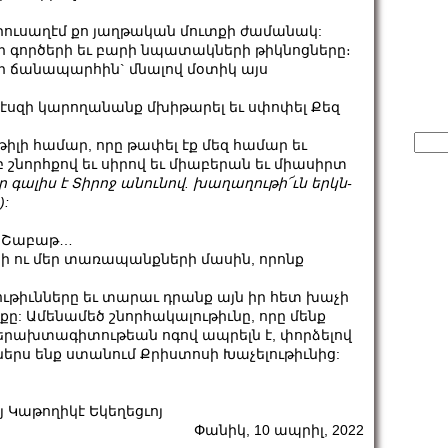
զ Երուսաղէմ քո յաղթական մուտքի ժամանակ:
րի գործերի եւ բարի նպատակների թիկնոցները։
քի ճանապարհին` մնալով մօտիկ այս
րպէսզի կարողանանք մխիթարել եւ սփոփել Քեզ
Sear
իլի համար, որը թափել էք մեզ համար եւ
for:
 շնորհքով եւ սիրով եւ միաբերան եւ միասիրտ
որ գա­լիս է Տի­րոջ անու­նով. խաղա­ղու­թի՜ւն եր­կն­
):
ագ Շաբաթ…
րի ու մեր տառապանքների մասին, որոնք
րութիւնները եւ տարաւ դրանք այն իր հետ խաչի
նքը: Ամենամեծ շնորհակալութիւնը, որը մենք
՝ երախտագիտութեան ոգով ապրելն է, փորձելով
նքներս ենք ստանում Քրիստոսի Խաչելութիւնից:
Կաթողիկէ Եկեղեցւոյ
Փանիկ, 10 ապրիլ, 2022