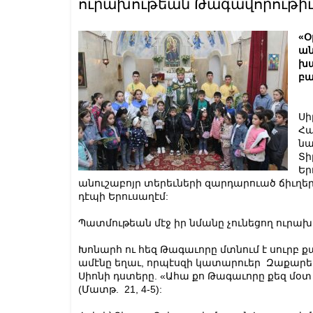
ուրախութեան Թագավորութիւ
«Օ
ան
խա
բա
Սի
Հա
նա
Տի
Եր
անուշաբոյր տերեւների զարդարուած ճիւղե
դէպի Երուսաղէմ:
Պատմութեան մէջ իր նմանը չունեցող ուրախ
Խոնարհ ու հեզ Թագաւորը մտնում է սուրբ ք
ամէնը եղաւ, որպէսզի կատարուեր Զաքարեայ
Սիոնի դստերը. «Ահա քո Թագաւորը քեզ մօտ է 
(Մատթ. 21, 4-5):