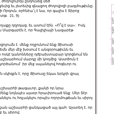
 ժողովուրդն ընդունեց մեծ
ւից եւ յետեւից գնացող ժողովրդի բազմութիւնը
Որդուն, օրհնէա՜լ է նա, որ գալիս է Տիրոջ
թ. 21, 9):
աքը դղրդաց, եւ ասում էին. «Ո՞վ է սա»: Իսկ
ւս Մարգարէն է, որ Գալիլիայի Նազարէթ
ումն է. մենք ողջունում ենք Յիսուսի
եմն մեր մէջ խօսում է անզօրութիւնն եւ
ի ոսկէ կանոնները դժբախտաբար կորցնում են
 աշխարհում մարդը մի կողմից Աստծուն է
ործանում` իր մեջ սպանելով հոգեւոր ու
կիզբն է, որը Յիսուսը եկաւ երկրի վրայ
ս աշխարհի թագաւոր, քանի որ նրա
Մենք նոյնպէս այսօր հրաւիրուած ենք Մեր Տէր
լու ու հռչակելու որպէս ողորմութեան եւ սիրոյ
, քան աշխարհի ցանկացած այլ գահ: Այստեղ է, որ
 եւ սիրով: