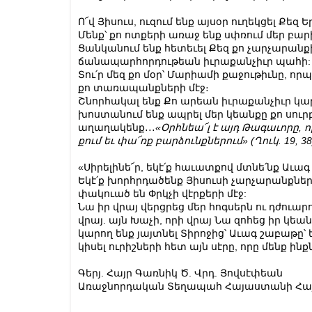
Ո՜վ Յիսուս, ուզում ենք այսօր ուղեկցել Քե
Մենք՝ քո ոտքերի առաջ ենք սփռում մեր բա
Ցանկանում ենք հետեւել Քեզ քո չարչարան
ճանապարհորդութեան իւրաքանչիւր պահի:
Տու՛ր մեզ քո մօր՝ Մարիամի քաջութիւնը, ո
քո տառապանքների մէջ։
Շնորհակալ ենք Քո արեան իւրաքանչիւր կաթ
խոստանում ենք ապրել մեր կեանքը քո սուրբ
աղաղակենք․․․
«Օր­հ­նեա՜լ է այդ Թա­գա­ւո­րը, 
քում եւ փա՜ռք բար­ձունք­նե­րում» (Ղուկ. 19, 38
«Սիրելինե՜ր, եկէ՛ք հաւատքով մտնե՛նք Աւ
Եկէ՛ք խորհրդածենք Յիսուսի չարչարանքնե
փակուած են Փրկչի վէրքերի մէջ:
Նա իր վրայ վերցրեց մեր հոգսերն ու դժուա
վրայ. այն Խաչի, որի վրայ Նա զոհեց իր կեա
կարող ենք յայտնել Տիրոջից՝ Աւագ շաբաթը
կիսել ուրիշների հետ այն սէրը, որը մենք ի
Գերյ. Հայր Գառնիկ Ծ. Վրդ. Յովսէփեան
Առաջնորդական Տեղապահ Հայաստանի Հայ 