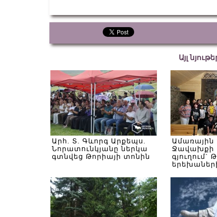
Այլ նյութ
Արհ. Տ. Գևորգ Արքեպս.
Ամառային
Նորատունկյանը ներկա
Ջավախքի 
գտնվեց Թորիայի տոնին
գյուղում` 
երեխաներ