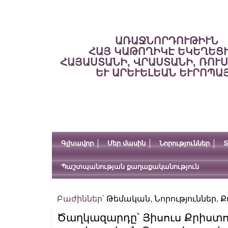
ԱՌԱՋՆՈՐԴՈՒԹԻՒՆ
ՀԱՅ ԿԱԹՈՂԻԿԷ ԵԿԵՂԵՑ
ՀԱՅԱՍՏԱՆԻ, ՎՐԱՍՏԱՆԻ, ՌՈՒ
ԵՒ ԱՐԵՒԵԼԵԱՆ ԵՒՐՈՊԱ
Գլխավոր
Մեր մասին
Նորություններ
Տ
Պաշտպանության քաղաքականություն
Բաժիններ՝
Թեմական
,
Նորություններ
,
Ք
Ծաղկազարդը՝ Յիսուս Քրիստ