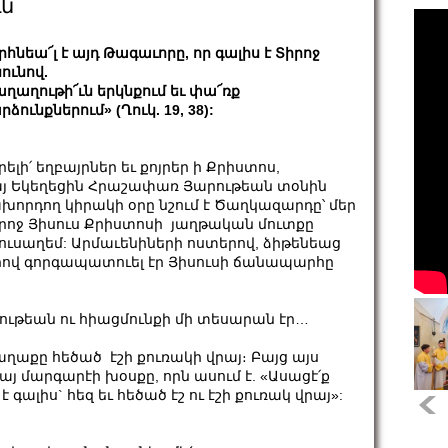
ն
րհնեա՜լ է այդ Թագաւորը, որ գալիս է Տիրոջ
ունով.
ղաղութի՜ւն երկնքում եւ փա՜ռք
րձունքներում» (Ղուկ. 19, 38):
րելի՛ եղբայրներ եւ քոյրեր ի Քրիստոս,
յ Եկեղեցին Հրաշափառ Յարութեան տօնին
խորդող կիրակի օրը նշում է Ծաղկազարդը՝ մեր
րոջ Յիսուս Քրիստոսի յաղթական մուտքը
ուսաղեմ: Արմաւենիների ոստերով, ձիթենեաց
րով գորգապատուել էր Յիսուսի ճանապարհը
ութեան ու հիացմունքի մի տեսարան էր…
աղաքը հեծած էշի քուռակի վրայ։ Բայց այս
 մարգարէի խօսքը, որն ասում է. «Ասացէ՛ք
գալիս` հեզ եւ հեծած էշ ու էշի քուռակ վրայ»: