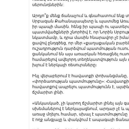
սերունդներին:
Արդյո՞ք մենք ճանաչում և գնահատում ենք 
Սրբազան Քահանայապետը և պատմեց Առա
իր պապի մասին. հենց իր պապի ու պատե
պատմվածքների շնորհիվ է, որ Նորին Սրբո
նկատմամբ, և դրա մասին հնարավոր չէ իմ
ցավով ընդգծեց, որ մեր «քաղաքական բարեկ
ուշադրություն դարձվում պատմության ուսու
ցանկանում են այս առարկան հեռացնել ուս
համարելով ավելորդ տեղեկատվություն այն մ
խլում է ներկայի ռեսուրսները։
Ինչ վերաբերում է հավատքի փոխանցմանը,
«փորձառության պատմությունը»: Հավատքի 
հավատքով ապրելու պատմությունն է, այսինքն
ճշմարիտ լինի.
«Անկասկած, չի կարող ճշմարիտ լինել այն 
սխեմաներով է ներկայացնում, արդար չէ և 
առաջ մղելու համար, սխալ է պատմություն
է ողջ անցյալը և փակվում է ապագայի ճան