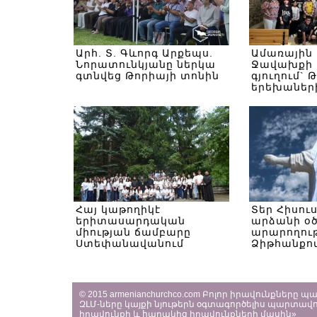
Արհ. Տ. Գևորգ Արքեպս.
Ամառային
Նորատունկյանը ներկա
Ջավախքի 
գտնվեց Թորիայի տոնին
գյուղում` 
երեխաներ
Հայ կաթողիկէ
Տեր Հիսու
երիտասարդական
արձանի օ
միության ճամբարը
արարողութ
Ստեփանավանում
Ձիթհանքով
© 2015 armenianchurchco.com Բոլոր իրավունքները 
ԶԼՄ-ները կայքի նյութերն օգտագործելիս պարտավո
իրավունքի և հարակից իրավունքների մասին»