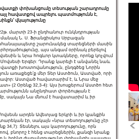
վատքի փոխանցումը տեսության շարադրումը
, այլ հավատքով ապրելու պատմությունն է,
սինքն՝ վկայությունը
22թ. մարտի 23-ի ընդհանուր ունկնդրության
մանակ Ն. Ս. Ֆրանցիսկոս Սրբազան
հանայապետը շարունակեց տարեցների մասին
րհրդածությունը, այս անգամ օրինակ բերելով
վսեսին և նրա հոգևոր կտակները, որոնք կոչվում
 Մովսեսի Երգեր: Դրանք կարելի է անվանել նաև
վատքի խոստովանություն, ընդգծեց Նորին
թյուն առաքեցե՛ք մեր Տեր Աստծուն, Աստված, որի
ինավոր: Աստված հավատարիմ է, և Նրա մեջ
տ» (2 Օրենք 32,3-4): Այս խոսքերում Աստծո հետ
արմությունն անընդհատ փորձության է
, սակայն Նա մնում է հավատարիմ և իր
ովսեսն արդեն Ավետյաց երկրի և իր կյանքին
 տարեկան էր, սակայն «նրա տեսողությունը չէր
 34,7): Տեսնելու այս կարողությունը, որն
վ, բնորոշ է հենց տարեցներին, քանզի նրանք
տը և իրենց ժառանգությունը փոխանցել ապագա