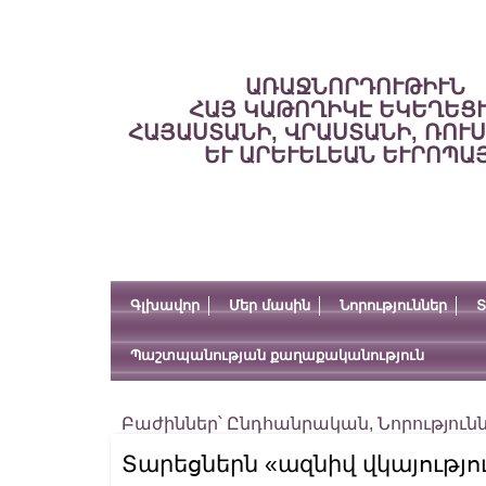
ԱՌԱՋՆՈՐԴՈՒԹԻՒՆ
ՀԱՅ ԿԱԹՈՂԻԿԷ ԵԿԵՂԵՑ
ՀԱՅԱՍՏԱՆԻ, ՎՐԱՍՏԱՆԻ, ՌՈՒ
ԵՒ ԱՐԵՒԵԼԵԱՆ ԵՒՐՈՊԱ
Գլխավոր
Մեր մասին
Նորություններ
Տ
Պաշտպանության քաղաքականություն
Բաժիններ՝
Ընդհանրական
,
Նորություն
Տարեցներն «ազնիվ վկայությո