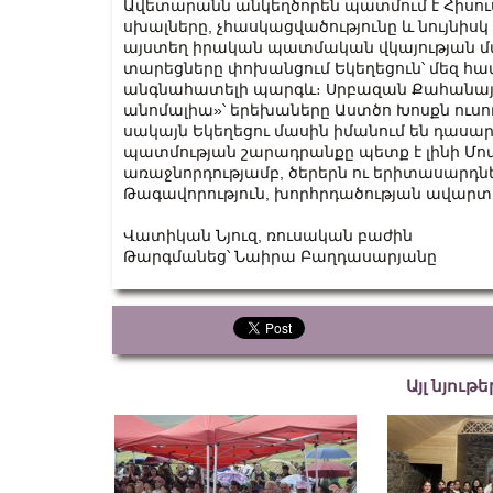
Ավետարանն անկեղծորեն պատմում է Հիսուս
սխալները, չհասկացվածությունը և նույնիս
այստեղ իրական պատմական վկայության մա
տարեցները փոխանցում Եկեղեցուն՝ մեզ հա
անգնահատելի պարգև։ Սրբազան Քահանա
անոմալիա»՝ երեխաները Աստծո Խոսքն ուսո
սակայն Եկեղեցու մասին իմանում են դասա
պատմության շարադրանքը պետք է լինի Մովս
առաջնորդությամբ, ծերերն ու երիտասարդնե
Թագավորություն, խորհրդածության ավարտի
Վատիկան Նյուզ, ռուսական բաժին
Թարգմանեց՝ Նաիրա Բաղդասարյանը
Այլ նյութ