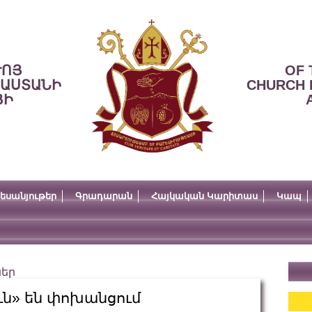
ՒՈՅ
OF 
ՍԱՍՏԱՆԻ
CHURCH 
ՅԻ
եսանյութեր
Գրադարան
Հայկական Կարիտաս
Կապ
ներ
ւն» են փոխանցում