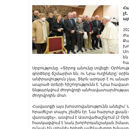
Հա
չէ
այ
20
ժա
Քա
խո
Մո
են
հա
Սրբությունը. «Տիրոջ անունը տվեցի: Օրհնու
գործերը ճշմարիտ են, ու Նրա ուղիները՝ օր
անիրավություն չկա, Տերն արդար է ու անարա
ապրած օրերի հիշողությունն է. Նրա հավատ
ենթարկվում ժողովրդի անհավատարմությամբ
ժողովրդին մոտ:
Հավատքի այս խոստովանությունն անելիս՝ Մ
հրաժեշտ տալու շեմին էր: Նա հարյուր քսան
վատացել», ասվում է Աստվածաշնչում (2 Օրենք
հասկացվում է նաև խորհրդանշական իմաստո
ունակ են տեսնել իրերի ամենախորը իմաս