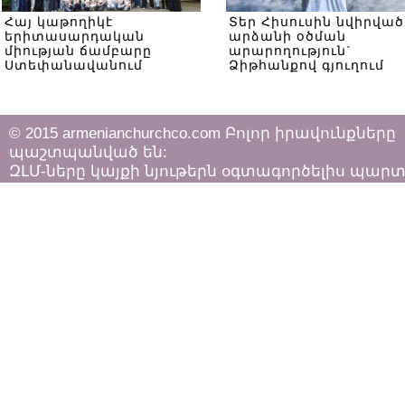
Հայ կաթողիկէ
Տեր Հիսուսին նվիրված
երիտասարդական
արձանի օծման
միության ճամբարը
արարողություն`
Ստեփանավանում
Ձիթհանքով գյուղում
© 2015 armenianchurchco.com Բոլոր իրավունքները
պաշտպանված են:
ԶԼՄ-ները կայքի նյութերն օգտագործելիս պար
հետևել «Հեղինակային իրավունքի և հարակից
իրավունքների մասին»
ՀՀ օրենքի դրույթներին: