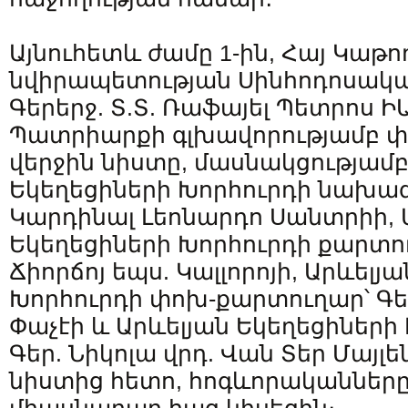
Այնուհետև ժամը 1-ին, Հայ Կաթո
նվիրապետության Սինհոդոսական
Գերերջ. Տ.Տ. Ռաֆայել Պետրոս 
Պատրիարքի գլխավորությամբ փ
վերջին նիստը, մասնակցությամբ
Եկեղեցիների Խորհուրդի նախագ
Կարդինալ Լեոնարդո Սանտրիի, 
Եկեղեցիների Խորհուրդի քարտու
Ճիորճոյ եպս. Կալլորոյի, Արևելյ
Խորհուրդի փոխ-քարտուղար՝ Գեր
Փաչէի և Արևելյան Եկեղեցիների
Գեր. Նիկոլա վրդ. Վան Տեր Մայլ
նիստից հետո, հոգևորականները 