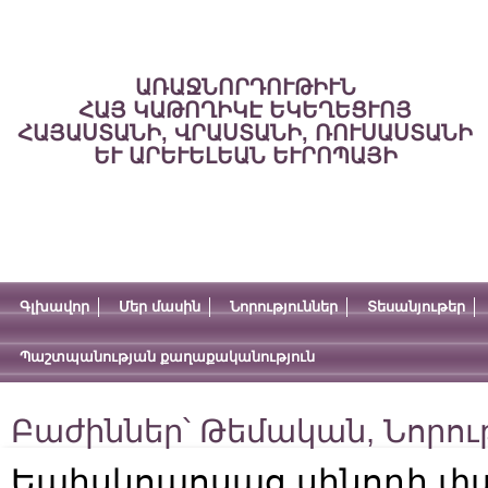
ԱՌԱՋՆՈՐԴՈՒԹԻՒՆ
ՀԱՅ ԿԱԹՈՂԻԿԷ ԵԿԵՂԵՑՒՈՅ
ՀԱՅԱՍՏԱՆԻ, ՎՐԱՍՏԱՆԻ, ՌՈՒՍԱՍՏԱՆԻ
ԵՒ ԱՐԵՒԵԼԵԱՆ ԵՒՐՈՊԱՅԻ
Գլխավոր
Մեր մասին
Նորություններ
Տեսանյութեր
Պաշտպանության քաղաքականություն
Բաժիններ՝
Թեմական
,
Նորու
Եպիսկոպոսաց սինոդի փա