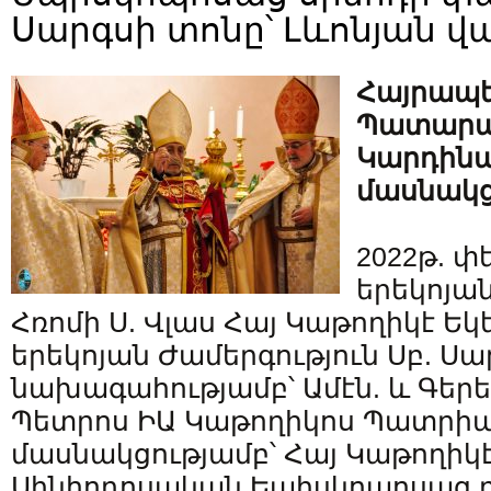
Սարգսի տոնը՝ Լևոնյան 
Հայրապ
Պատարագ
Կարդինա
մասնակց
2022թ. փ
երեկոյան
Հռոմի Ս. Վլաս Հայ Կաթողիկէ Ե
երեկոյան Ժամերգություն Սբ. Ս
նախագահությամբ՝ Ամէն. և Գերեր
Պետրոս ԻԱ Կաթողիկոս Պատրիա
մասնակցությամբ՝ Հայ Կաթողիկէ
Սինհոդոսական Եպիսկոպոսաց 