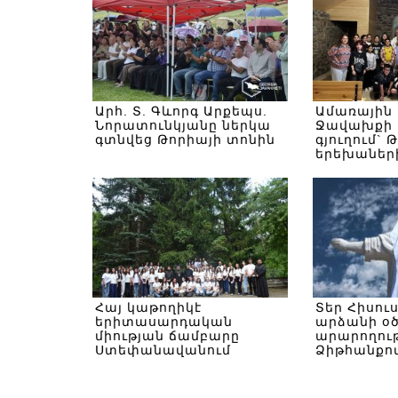
Արհ. Տ. Գևորգ Արքեպս.
Ամառային
Նորատունկյանը ներկա
Ջավախքի 
գտնվեց Թորիայի տոնին
գյուղում` 
երեխաներ
Հայ կաթողիկէ
Տեր Հիսու
երիտասարդական
արձանի օ
միության ճամբարը
արարողութ
Ստեփանավանում
Ձիթհանքով