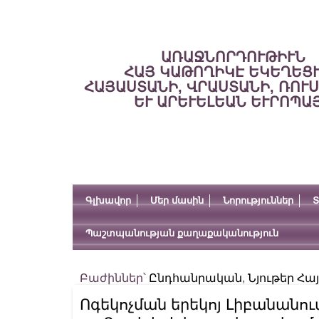
ԱՌԱՋՆՈՐԴՈՒԹԻՒՆ
ՀԱՅ ԿԱԹՈՂԻԿԷ ԵԿԵՂԵՑ
ՀԱՅԱՍՏԱՆԻ, ՎՐԱՍՏԱՆԻ, ՌՈՒ
ԵՒ ԱՐԵՒԵԼԵԱՆ ԵՒՐՈՊԱ
Գլխավոր
Մեր մասին
Նորություններ
Տ
Պաշտպանության քաղաքականություն
Բաժիններ՝
Ընդհանրական
,
Նյութեր Հ
Ոգեկոչման երեկոյ Լիբանանու