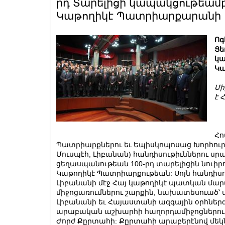
րդ Տարելիցի կապակցութեամբ
Կաթողիկէ Պատրիարքարանի
Ոգ
Ցե
կա
Կա
Մի
է 
Հո
Պատրիարքներու եւ Եպիսկոպոսաց Խորհուրդ
Մուսպէհ, Լիբանան) հանդիսութիւններու սրա
ցեղասպանութեան 100-րդ տարելիցին նուիրո
Կաթողիկէ Պատրիարքութեան: Սոյն հանդիսո
Լիբանանի մէջ Հայ կաթողիկէ պատկան մարմ
միջոցառումներու շարքին, նախատեսուած՝ 
Լիբանանի եւ Հայաստանի ազգային օրհներգ
արաբական աշխարհի հաղորդամիջոցներու հ
Ժորժ Քըրտահի: Քըրտահի արաբերէնով մեկ