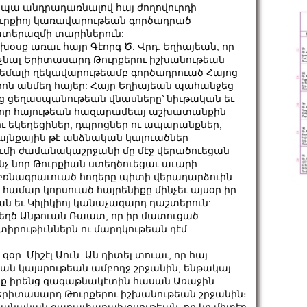
 ապա անդրադառնալով հայ ժողովուրդի
ւրքիոյ կառավարութեան գործադրած
ատերազմի տարիներուն:
սք առաւ հայր Գէորգ Ծ. Վրդ. Եղիայեան, որ
չնալ Երիտասարդ Թուրքերու իշխանութեան
Ճեմալի ղեկավարութեամբ գործադրուած Հայոց
լիոն անմեղ հայեր: Հայր Եղիայեան պահանջեց
ց ցեղասպանութեան վնասները՝ նիւթական եւ
վ, որ հայութեան հազարամեայ աշխատանքին
 եկեղեցիներ, դպրոցներ ու ապարանքներ,
մայնքային թէ անձնական կալուածներ
մի ժամանակաշրջանի մը մէջ վերածուեցան
ինչ նոր Թուրքիան ստեղծուեցաւ աւարի
մէ բռնագրաւուած հողերը պիտի վերադարձուին
 համար կորսուած հայրենիքը մինչեւ այսօր իր
ն եւ Կիլիկիոյ կանաչազարդ դաշտերուն:
ղծ Անթուան Ռաատ, որ իր մատուցած
իրութիւններն ու մարդկութեան դէմ
:
. Միշէլ Աուն: Ան դիտել տուաւ, որ հայ
ան կայսրութեան ամբողջ շրջանին, ենթակայ
ոնք իրենց գագաթնակէտին հասան Առաջին
րիտասարդ Թուրքերու իշխանութեան շրջանին։