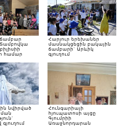
 ճամբար
Հարյուր երեխաներ
Տամբովկա
մասնակցեցին բակային
Թբիլիսիի
ճամբարի` Արևիկ
ի համար
գյուղում
սին նվիրված
Հունգարիայի
ծման
հյուպատոսի այցը
յուն`
Գյումրիի
 գյուղում
Առաջնորդարան