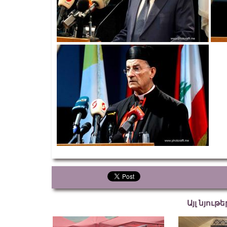
Այլ նյութ