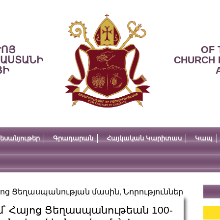
ՒՈՅ
OF 
ՍԱՍՏԱՆԻ
CHURCH 
ՅԻ
եսանյութեր
Գրադարան
Հայկական Կարիտաս
Կապ
այոց Ցեղասպանության մասին
,
Նորություններ
մ՝ Հայոց Ցեղասպանութեան 100-