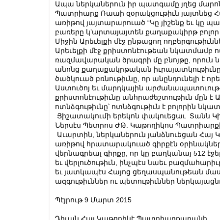
Ապա ներկաներուն իր պատգամը յղեց մար
Պատրիարք Ռաաի զօրակցութիւն յայտնեց Հ
առիթով յայտարարուած “Կը յիշենք եւ կը պ
բառերը կ’արտայայտեն քաղաքակիրթ բոլոր 
Միջին Արեւելքի մէջ ընթացող ողբերգութիւնն
Արեւելքի մէջ քրիստոնէութեան նկատմամբ ո
ռազմավարական ծրագրի մը բնոյթը, որուն ն
անոնց քաղաքակրթական իւրայատկութիւնը
ծածկուած բռնութիւնը, որ անընդունելի է որ
Աստուծոյ եւ մարդկային արժանապատուու
քրիստոնէութիւնը անհրաժեշտութիւն մըն է 
ոտնձգութիւնը՝ ոտնձգութիւն է բոլորին նկա
Յիշատակումի երեկոն փակուեցաւ Տանն Կի
Ներսէս Պետրոս ԺԹ. Կաթողիկոս Պատրիարք
Աւարտին, ներկաներուն յանձնուեցան Հայ 
առիթով հրատարակուած գիրքէն օրինակներ:
վերնագրեալ գիրքը, որ կը բաղկանայ 512 է
եւ վերլուծութիւն, ինչպէս նաեւ բազմահարի
եւ յատկապէս Հայոց ցեղասպանութեան մաս
ազգութիւններ ու պետութիւններ ներկայացնո
Պէյրութ 9 Մարտ 2015
Դիւան Հայ Կաթողիկէ Պատրիարքարանի