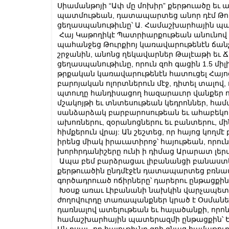
Սիամանթոյի “Ափ մը մոխիր” քերթուածը եւ
պատմութեան, դատապարտեց անոր դէմ Թո
ցեղասպանութիւնը՝ Ա. Համաշխարհային պ
Հայ Կաթողիկէ Պատրիարքութեան անունով խօ
պահանջեց Թուրքիոյ կառավարութենէն ճան
շրջանին, անոնց ղեկավարներ Թալէաթի եւ 
ցեղասպանութիւնը, որուն զոհ գացին 1.5 մի
թրքական կառավարութենէն հատուցել Հայո
բարոյական ոլորտներուն մէջ, դիտել տալո
պտուղը հանդիսացող հազարաւոր վանքեր ու
մշակոյթի եւ տնտեսութեան կեդրոններ, հա
սանձարձակ բարբարոսութեան եւ ահաբեկու
ախոռներու, զօրանոցներու եւ բանտերու, մ
հիմքերուն վրայ: Ան շեշտեց, որ հայոց կող
իրենց միակ իրաւատիրոջ՝ հայութեան, որուն
խորհրդանիշերը ունի ի դիմաց Արարատ լերա
Ապա բեմ բարձրացաւ լիբանանցի բանաստե
քերթուածին ընդմէջէն դատապարտեց բռնատ
գործադրուած ոճիրները՝ դարերու ընթացքին
Խօսք առաւ Լիբանանի նախկին վարչապետ զօր
ժողովուրդը տառապանքներ կրած է Օսմանե
դառնալով ատելութեան եւ հալածանքի, որ
համաշխարհային պատերազմի ընթացքին՝ Ե