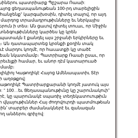
ոնիներու պատրիարք Պըշարա Ռաաի:
այոց ցեղասպանութեան 100-րդ տարելիցին
ահանջենք” կարգախօսին, դիտել տալով, որ այդ
մարդոց տրամադրութիւնները եւ ներկայիս
երուն ի տես։ Ան ցաւով դիտել տուաւ, որ Միջին
տնձգութիւնները կարծես կը կրեն
պատակն է քանդել այս շրջանի երկիրները եւ
։ Ան դատապարտեց կրօնքի քօղին տակ
եւէ մարդու կողմէ, որ հաւատքի կը տածէ
թեան նկատմամբ։ Պատրիարք Ռաաի ըսաւ, որ
Արեւելքի համար, եւ անոր դէմ կատարուած
տմամբ։
լիկիոյ Կաթողիկէ Հայոց Ամենապատիւ Տէր
ի աղօթքով:
Կաթողիկէ Պատրիարքարանի կողմէ յատուկ այս
 “ 100…եւ Ցեղասպանութիւնը կը շարունակուի”
ջերէ, կը պարունակէ սպառիչ տեղեկատուութիւն
ւր վկայութիւններ Հայ ժողովուրդի պատմութեան
ին՝ տարբեր ժամանակներէ եւ զանազան
ղ անձերու գրիչով: