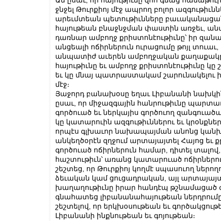
Ան ըսաւ, որ հայութիւնը զոհ գնաց համաթ
ջնջել Թուրքիոյ մէջ ապրող բոլոր ազգութիւնն
արեւմտեան պետութիւնները բաւականացան
հայութեան բնաջնջման փաստին առջեւ, անտե
դառնար ամբողջ քրիստոնէութիւնը՝ իր զան
անցեալի ոճիրներուն ուրացումը թոյլ տուաւ,
անպատիժ աւերեն ամբողջական քաղաքակրթ
հայութիւնը եւ ամբողջ քրիստոնէութիւնը կ
եւ կը մնայ պատրաստակամ շարունակելու 
մէջ։
Յաջորդ բանախօսը եղաւ Լիբանանի նախկին
ըսաւ, որ միջազգային հանրութիւնը պարտա
գործուած եւ ներկայիս գործուող զանգուածա
կը կատարուին ազգութիւններու եւ կրօնքնե
որպէս գլխաւոր նախապայման անոնց կանխար
անկեղծօրէն զղջում արտայայտել Հայոց եւ 
գործուած ոճիրներուն համար, դիտել տալով, 
հաշտութիւն՝ առանց կատարուած ոճիրնե
շեշտեց, որ Թուրքիոյ կողմէ սպասուող ներող
ձեւական կամ ցուցադրական, այլ արտայայ
խաղաղութիւնը իրար հանդէպ թշնամացած ժող
գնահատեց լիբանանահայութեան ներդրումը
շեշտելով, որ երկխօսութեան եւ գործակցութ
Լիբանանի ինքնութեան եւ գոյութեան։