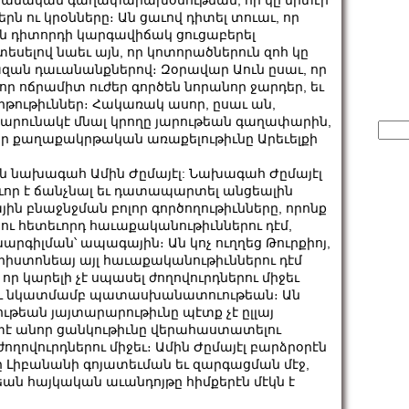
ուրանական գաղափարախօսութեան, որ կը միտէր
երն ու կրօնները։ Ան ցաւով դիտել տուաւ, որ
 դիտորդի կարգավիճակ ցուցաբերել
սելով նաեւ այն, որ կոտորածներուն զոհ կը
ազան դաւանանքներով։ Զօրավար Աուն ըսաւ, որ
 որ ոճրամիտ ուժեր գործեն նորանոր ջարդեր, եւ
ութիւններ։ Հակառակ ասոր, ըսաւ ան,
ը շարունակէ մնալ կրողը յարութեան գաղափարին,
Sear
իր քաղաքակրթական առաքելութիւնը Արեւելքի
for:
 նախագահ Ամին Ժըմայէլ: Նախագահ Ժըմայէլ
ւոր է ճանչնալ եւ դատապարտել անցեալին
յին բնաջնջման բոլոր գործողութիւնները, որոնք
րու հետեւորդ հաւաքականութիւններու դէմ,
գիլման՝ ապագային։ Ան կոչ ուղղեց Թուրքիոյ,
քրիստոնեայ այլ հաւաքականութիւններու դէմ
որ կարելի չէ սպասել ժողովուրդներու միջեւ
րու նկատմամբ պատասխանատուութեան։ Ան
ութեան յայտարարութիւնը պէտք չէ ըլլայ
տէ անոր ցանկութիւնը վերահաստատելու
ովուրդներու միջեւ։ Ամին Ժըմայէլ բարձրօրէն
 Լիբանանի գոյատեւման եւ զարգացման մէջ,
եան հայկական աւանդոյթը հիմքերէն մէկն է