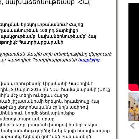
, նախաձեռնութեամբ՝ Հայ
եկոչման երեկոյ Լիբանանում՝ Հայոց
ղասպանութեան 100-րդ Տարելիցի
պակցութեամբ, նախաձեռնութեամբ՝ Հայ
թողիկէ Պատրիարքարանի
ջոցառման մասին սոյն տեղեկութիւնը վերցուած
Հայ Կաթողիկէ Պատրիարքարանի
կայքէջից
:
վանաւորութեամբ Լիբանանի Կաթողիկէ
ին, 9 Մարտ 2015-ին NDU համալսարանի (Զուք
հին մէջ տեղի ունեցաւ Հայոց
ւած յիշատակումի երեկոն, հրաւէրովը Հայ
ւթիւնը կեդրոնականն էր նոյն առիթով
իններուն կողմէ ձեռնարկուելիք
ամբողջ տարուան վրայ:
ներէն ետք, բացման խօսքով հանդէս եկաւ
անրածանօթ գործիչ եւ երեկոյի հանդիսավար
նաբանեց Եղեռնի զոհ՝ մեծ բանաստեղծ