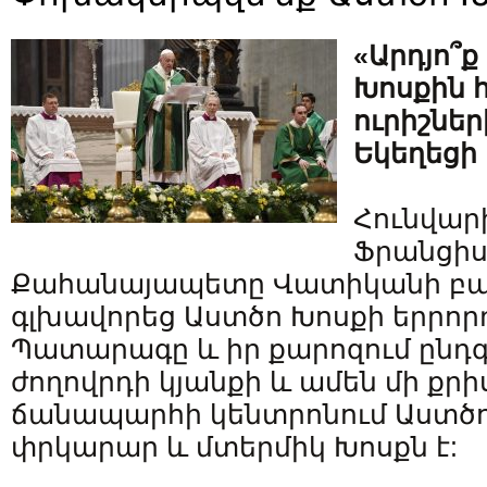
«Արդյո՞ք
Խոսքին 
ուրիշներ
Եկեղեցի 
Հունվարի 
Ֆրանցիս
Քահանայապետը Վատիկանի բազ
գլխավորեց Աստծո Խոսքի երրոր
Պատարագը և իր քարոզում ընդգ
ժողովրդի կյանքի և ամեն մի քրի
ճանապարհի կենտրոնում Աստծ
փրկարար և մտերմիկ Խոսքն է: