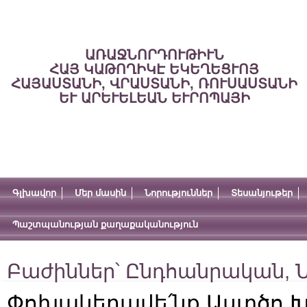
ԱՌԱՋՆՈՐԴՈՒԹԻՒՆ
ՀԱՅ ԿԱԹՈՂԻԿԷ ԵԿԵՂԵՑՒՈՅ
ՀԱՅԱՍՏԱՆԻ, ՎՐԱՍՏԱՆԻ, ՌՈՒՍԱՍՏԱՆԻ
ԵՒ ԱՐԵՒԵԼԵԱՆ ԵՒՐՈՊԱՅԻ
Գլխավոր
Մեր մասին
Նորություններ
Տեսանյութեր
Պաշտպանության քաղաքականություն
Բաժիններ՝
Ընդհանրական
,
Ն
Փոխակերպվե՛նք Աստծո Խ