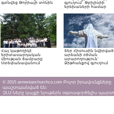
գտնվեց Թորիայի տոնին
գյուղում` Թբիլիսիի
երեխաների համար
Հայ կաթողիկէ
Տեր Հիսուսին նվիրված
երիտասարդական
արձանի օծման
միության ճամբարը
արարողություն`
Ստեփանավանում
Ձիթհանքով գյուղում
© 2015 armenianchurchco.com Բոլոր իրավունքները
պաշտպանված են:
ԶԼՄ-ները կայքի նյութերն օգտագործելիս պար
հետևել «Հեղինակային իրավունքի և հարակից
իրավունքների մասին»
ՀՀ օրենքի դրույթներին: