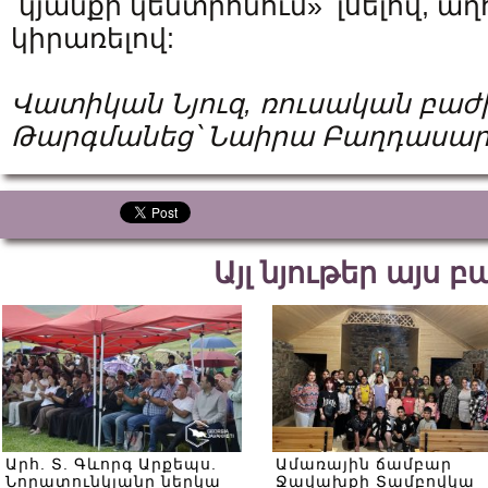
կյանքի կենտրոնում»՝ լսելով, աղ
կիրառելով:
Վատիկան Նյուզ, ռուսական բաժ
Թարգմանեց՝ Նաիրա Բաղդասար
Այլ նյութեր այս 
Արհ. Տ. Գևորգ Արքեպս.
Ամառային ճամբար
Նորատունկյանը ներկա
Ջավախքի Տամբովկա