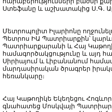
հարաբերությունների բաժնի քա
Ստեֆանը և աշխատակից Ս․Գ․ Ալ
Մետրոպոլիտ Իլարիոնը ողջունել
Պետրոս ԻԱ Պատրիարքին՝ կարև
Պատրիարքարանի և Հայ Կաթողի
համագործակցությունը և այդ 
Սիրիայում և Լիբանանում համա
մարդասիրական ծրագրեր իրակ
հեռանկարը։
Հայ Կաթողիկե Եկեղեցու Հոգևոր
գնահատեց Մոսկվայի Պատրիար