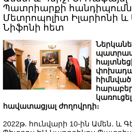
Պատրիարքի հանդիպումն
Մետրոպոլիտ Իլարիոնի և
Նիֆոնի հետ
Ներկանե
պատրաս
հայտնեց
փոխադար
հիմնված
հարաբեր
կառուցել
հավատացյալ ժողովրդի։
2022թ. հունվարի 10-ին Ամեն․ և Գ