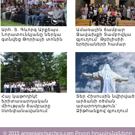
Արհ. Տ. Գևորգ Արքեպս.
Ամառային ճամբար
Նորատունկյանը ներկա
Ջավախքի Տամբովկա
գտնվեց Թորիայի տոնին
գյուղում` Թբիլիսիի
երեխաների համար
Հայ կաթողիկէ
Տեր Հիսուսին նվիրված
երիտասարդական
արձանի օծման
միության ճամբարը
արարողություն`
Ստեփանավանում
Ձիթհանքով գյուղում
© 2015 armenianchurchco.com Բոլոր իրավունքները