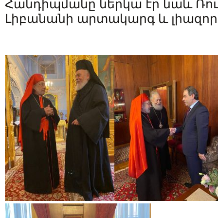
Հանդիպմանը ներկա էր նաև Ռո
Լիբանանի արտակարգ և լիազոր