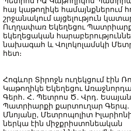
Պետրոս ԻԱ Կաթողիկոս Պատրի
հայ կաթողիկե համայնքներում 
շրջանակում այցելություն կատա
Ուղղափառ Եկեղեցու Պատրիար
եկեղեցական հարաբերություննե
նախագահ և Վոլոկոլամսկի Մետ
հետ։
Հոգևոր Տիրոջն ուղեկցում էին 
Կաթողիկե Եկեղեցու Առաջնորդ
Գերհ․ Հ․ Պետրոս Ծ․ Վրդ․ Եսայա
Պատրիարքի քարտուղար Գերպ․ Հ
Մնոյանը, Մետրոպոլիտ Իլարիոն
ներկա էին միջքրիստոնեական