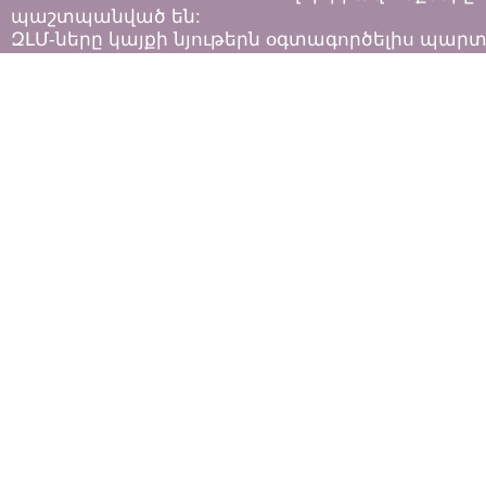
պաշտպանված են:
ԶԼՄ-ները կայքի նյութերն օգտագործելիս պար
հետևել «Հեղինակային իրավունքի և հարակից
իրավունքների մասին»
ՀՀ օրենքի դրույթներին: