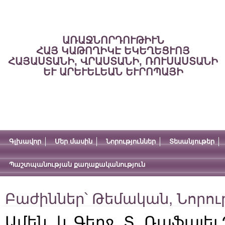
ԱՌԱՋՆՈՐԴՈՒԹԻՒՆ
ՀԱՅ ԿԱԹՈՂԻԿԷ ԵԿԵՂԵՑՒՈՅ
ՀԱՅԱՍՏԱՆԻ, ՎՐԱՍՏԱՆԻ, ՌՈՒՍԱՍՏԱՆԻ
ԵՒ ԱՐԵՒԵԼԵԱՆ ԵՒՐՈՊԱՅԻ
Գլխավոր
Մեր մասին
Նորություններ
Տեսանյութեր
Պաշտպանության քաղաքականություն
Բաժիններ՝
Թեմական
,
Նորու
Ամեն․ և Գերջ․ Տ․ Ռաֆայե