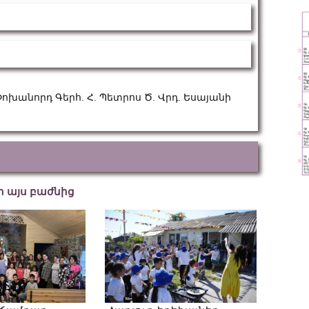
խանորդ Գերհ. Հ. Պետրոս Ծ. Վրդ. Եսայանի
եր այս բաժնից