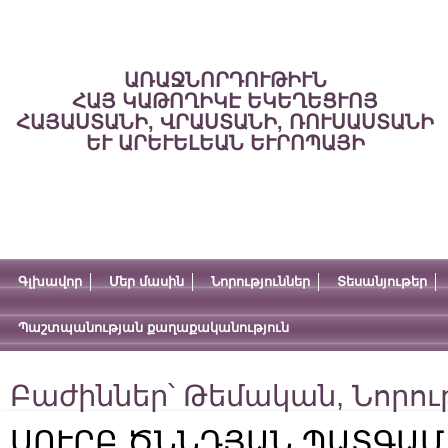
ԱՌԱՋՆՈՐԴՈՒԹԻՒՆ
ՀԱՅ ԿԱԹՈՂԻԿԷ ԵԿԵՂԵՑՒՈՅ
ՀԱՅԱՍՏԱՆԻ, ՎՐԱՍՏԱՆԻ, ՌՈՒՍԱՍՏԱՆԻ
ԵՒ ԱՐԵՒԵԼԵԱՆ ԵՒՐՈՊԱՅԻ
Գլխավոր
Մեր մասին
Նորություններ
Տեսանյութեր
Պաշտպանության քաղաքականություն
Բաժիններ՝
Թեմական
,
Նորու
ՍՈՒՐԲ ԾՆՆԴՅԱՆ ՊԱՏԳԱՄ․