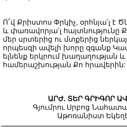
Ո՜վ Քրիստոս Փրկիչ, օրհնյա՛լ է Ծն
և փառավորյա՛լ հայտնությունը
մեր սրտերից ու մտքերից ներկայո
որպեսզի ավելի խորը զգանք Կա
ելնենք երկրում խաղաղության և
համերաշխության Քո հրավերին:
ԱՐԺ
.
ՏԵՐ
ԳՐԻԳՈՐ
Ա
Գյումրու Սրբոց Նահատ
Աթոռանիստ Եկեղ