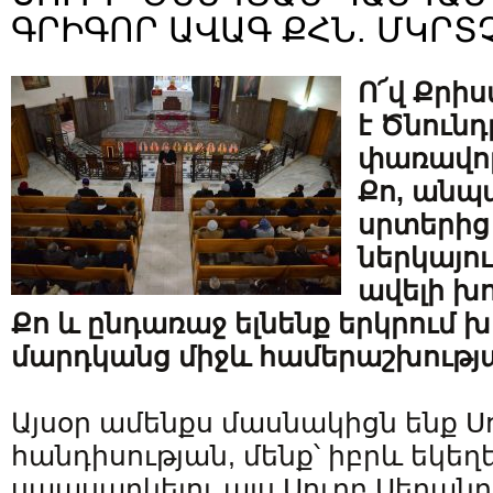
ԳՐԻԳՈՐ ԱՎԱԳ ՔՀՆ. ՄԿՐՏ
Ո՜վ Քրիս
է Ծնունդը
փառավոր
Քո, անպ
սրտերից
ներկայու
ավելի խ
Քո և ընդառաջ ելնենք երկրում 
մարդկանց միջև համերաշխությա
Այսօր ամենքս մասնակիցն ենք Ս
հանդիսության, մենք՝ իբրև եկե
սպասարկելու այս Սուրբ Սեղանը,