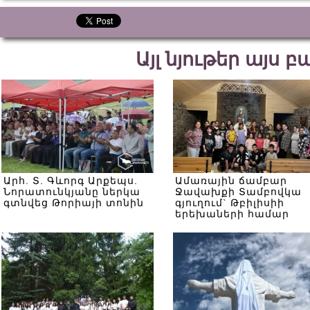
Այլ նյութեր այս 
Արհ. Տ. Գևորգ Արքեպս.
Ամառային ճամբար
Նորատունկյանը ներկա
Ջավախքի Տամբովկա
գտնվեց Թորիայի տոնին
գյուղում` Թբիլիսիի
երեխաների համար