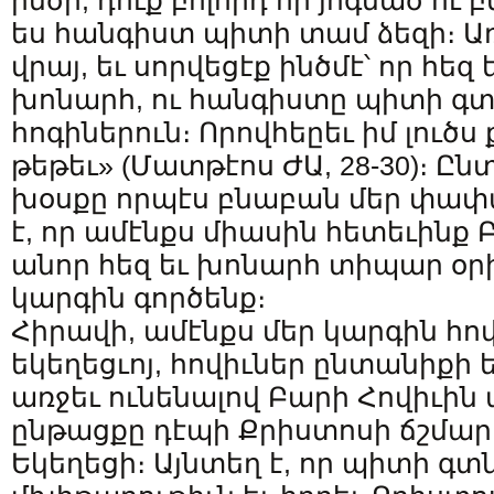
ինծի, դուք բոլորդ որ յոգնած ու 
ես հանգիստ պիտի տամ ձեզի։ Առէ
վրայ, եւ սորվեցէք ինծմէ՝ որ հեզ 
խոնարհ, ու հանգիստը պիտի գտ
հոգիներուն։ Որովհեըեւ իմ լուծս 
թեթեւ» (Մատթէոս ԺԱ, 28-30)։ Ը
խօսքը որպէս բնաբան մեր փափ
է, որ ամէնքս միասին հետեւինք 
անոր հեզ եւ խոնարհ տիպար օր
կարգին գործենք։
Հիրավի, ամէնքս մեր կարգին հով
եկեղեցւոյ, հովիւներ ընտանիքի ե
առջեւ ունենալով Բարի Հովիւին 
ընթացքը դէպի Քրիստոսի ճշմար
Եկեղեցի։ Այնտեղ է, որ պիտի գտ