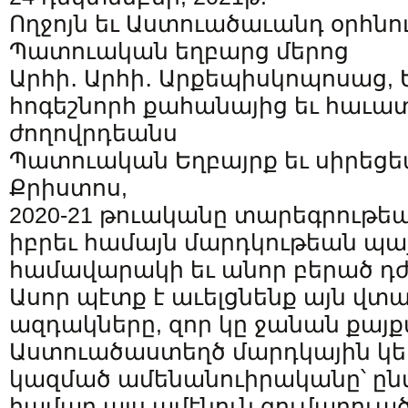
Ողջոյն եւ Աստուածաւանդ օրհնո
Պատուական եղբարց մերոց
Արհի․ Արհի․ Արքեպիսկոպոսաց,
հոգեշնորհ քահանայից եւ հաւա
ժողովրդեանս
Պատուական Եղբայրք եւ սիրեցե
Քրիստոս,
2020-21 թուականը տարեգրութեա
իբրեւ համայն մարդկութեան պայ
համավարակի եւ անոր բերած դժ
Ասոր պէտք է աւելցնենք այն վտ
ազդակները, զոր կը ջանան քայք
Աստուածաստեղծ մարդկային կե
կազմած ամենանուիրականը՝ ընտ
համար այս ամէնուն գումարուած