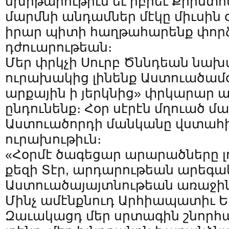
մխիթարութիւն եւ իբրեւ Քրիստո
մարմնի անդամներ մէկը միւսին օ
իրար պիտի հաղթահարենք փորձ
դժուարութեան։
Մեր փրկչի Սուրբ Ծննդեան նախ
ուրախակից լինենք Աստուածամօ
արքային ի յերկնից» փրկարար ա
ընդունենք։ Հօր սէրէն մղուած 
Աստուածորդի մանկանը վստահին
ուրախութիւն։
«Հօրմէ ծագեցար արարածները լ
քեզի Տէր, արդարութեան արեգակ
Աստուածայայտնութեան առաջին 
Մինչ ամէնքնուդ Արհիապատիւ Ե
Զաւակացդ մեր սրտագին շնորհ