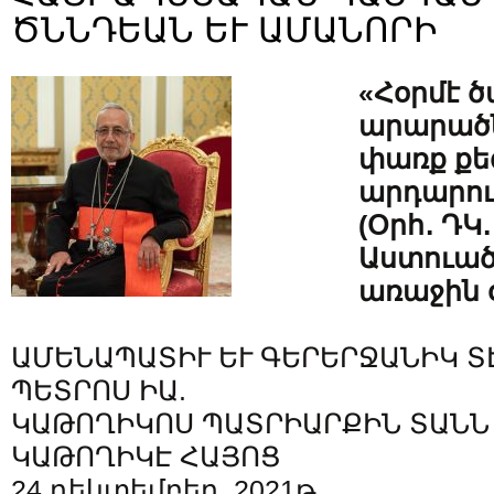
ԾՆՆԴԵԱՆ ԵՒ ԱՄԱՆՈՐԻ
«Հօրմէ 
արարածնե
փառք քեզ
արդարու
(Օրհ․ ԴԿ
Աստուած
առաջին օ
ԱՄԵՆԱՊԱՏԻՒ ԵՒ ԳԵՐԵՐՋԱՆԻԿ Տ
ՊԵՏՐՈՍ ԻԱ.
ԿԱԹՈՂԻԿՈՍ ՊԱՏՐԻԱՐՔԻՆ ՏԱՆՆ
ԿԱԹՈՂԻԿԷ ՀԱՅՈՑ
24 դեկտեմբեր, 2021թ.