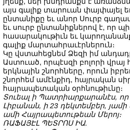
յղենք, մեր խնդրանքն է առանձն
այս գալիք տարուան փայփայել 
ընտանիքը եւ անոր Սուրբ գաղ
եւ սուրբ ընտանիքներով է, որ 
հասարակութիւն եւ կարողանան
գալիք մարտահրաւէրներուն։
Կը վստահեցնեմ Ձեզի իմ անդադ
Աստուած, որպէսզի բոլորի վրայ 
երկնային շնորհները, որուն իբր
շնորհեմ ամէնքիդ, հայրական սիր
հայրապետական օրհնութիւնը։
Տուեալ ի Պատրիարքարանէս, որ ի
Լիբանան, ի 23 դեկտեմբեր, յամի 
ամի Հայրապետութեան Մերոյ։
ՌԱՖԱՅԷԼ ՊԵՏՐՈՍ ԻԱ.