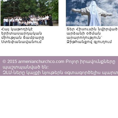
Հայ կաթողիկէ
Տեր Հիսուսին նվիրված
երիտասարդական
արձանի օծման
միության ճամբարը
արարողություն`
Ստեփանավանում
Ձիթհանքով գյուղում
© 2015 armenianchurchco.com Բոլոր իրավունքները
պաշտպանված են:
ԶԼՄ-ները կայքի նյութերն օգտագործելիս պար
հետևել «Հեղինակային իրավունքի և հարակից
իրավունքների մասին»
ՀՀ օրենքի դրույթներին: