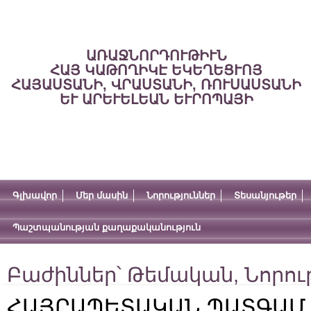
ԱՌԱՋՆՈՐԴՈՒԹԻՒՆ
ՀԱՅ ԿԱԹՈՂԻԿԷ ԵԿԵՂԵՑՒՈՅ
ՀԱՅԱՍՏԱՆԻ, ՎՐԱՍՏԱՆԻ, ՌՈՒՍԱՍՏԱՆԻ
ԵՒ ԱՐԵՒԵԼԵԱՆ ԵՒՐՈՊԱՅԻ
Գլխավոր
Մեր մասին
Նորություններ
Տեսանյութեր
Պաշտպանության քաղաքականություն
Բաժիններ՝
Թեմական
,
Նորու
ՀԱՅՐԱՊԵՏԱԿԱՆ ՊԱՏԳԱՄ