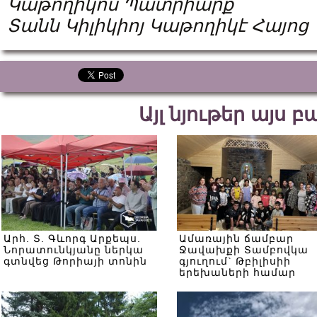
Կաթողիկոս Պատրիարք
Տանն Կիլիկիոյ Կաթողիկէ Հայոց
Այլ նյութեր այս 
Արհ. Տ. Գևորգ Արքեպս.
Ամառային ճամբար
Նորատունկյանը ներկա
Ջավախքի Տամբովկա
գտնվեց Թորիայի տոնին
գյուղում` Թբիլիսիի
երեխաների համար