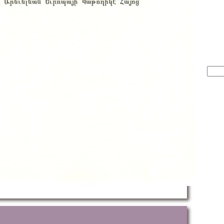
Sear
for: