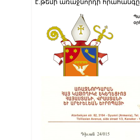
է.թեմի առաջնորդի հրահանգը
Պս
օր