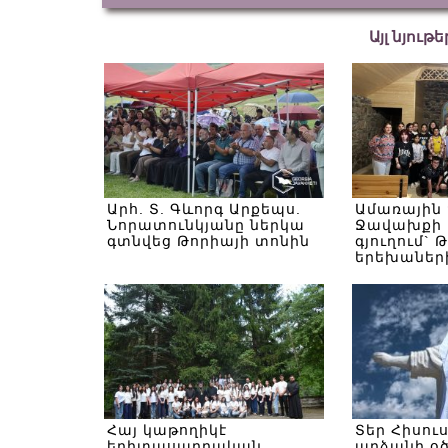
Այլ նյութ
Արհ. Տ. Գևորգ Արքեպս.
Ամառային
Նորատունկյանը ներկա
Ջավախքի 
գտնվեց Թորիայի տոնին
գյուղում` 
երեխաներ
Հայ կաթողիկէ
Տեր Հիսու
երիտասարդական
արձանի օ