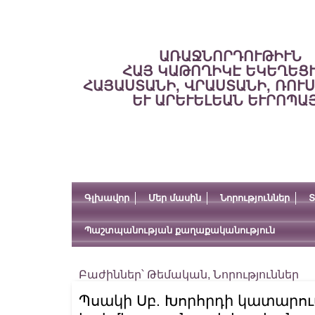
ԱՌԱՋՆՈՐԴՈՒԹԻՒՆ
ՀԱՅ ԿԱԹՈՂԻԿԷ ԵԿԵՂԵՑ
ՀԱՅԱՍՏԱՆԻ, ՎՐԱՍՏԱՆԻ, ՌՈՒ
ԵՒ ԱՐԵՒԵԼԵԱՆ ԵՒՐՈՊԱ
Գլխավոր
Մեր մասին
Նորություններ
Տ
Պաշտպանության քաղաքականություն
Բաժիններ՝
Թեմական
,
Նորություններ
Պսակի Սբ. Խորհրդի կատարու