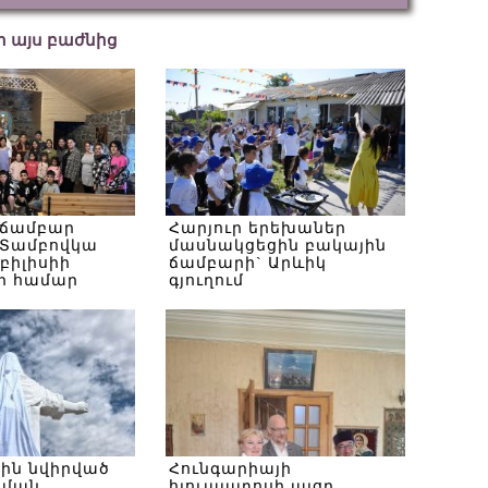
եր այս բաժնից
 ճամբար
Հարյուր երեխաներ
Տամբովկա
մասնակցեցին բակային
Թբիլիսիի
ճամբարի` Արևիկ
ի համար
գյուղում
սին նվիրված
Հունգարիայի
ծման
հյուպատոսի այցը