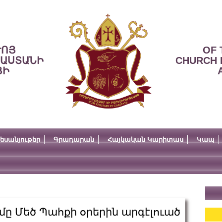
ՒՈՅ
OF 
ՍԱՍՏԱՆԻ
CHURCH 
ՅԻ
եսանյութեր
Գրադարան
Հայկական Կարիտաս
Կապ
մը Մեծ Պահքի օրերին արգէլուած