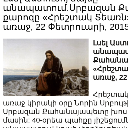
անապատում.Սրբազան 
քարոզը «Հրեշտակ Տեառն
առաջ, 22 Փետրուարի, 2015
Լսել Աստ
անապատ
Քահանա
«Հրեշտա
առաջ, 22
Հրեշտակ
առաջ կիրակի օրը Նորին Սրբութ
Սրբազան Քահանայապետը խոսել
մասին: 40-օրեա պահքը յիշեցումն