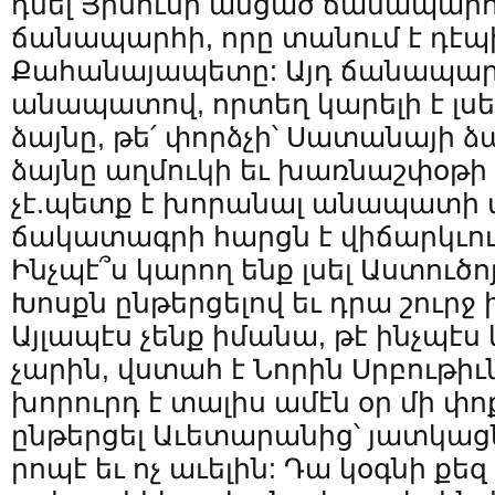
դնել Յիսուսի անցած ճանապարհ
ճանապարհի, որը տանում է դէպի
Քահանայապետը: Այդ ճանապարհ
անապատով, որտեղ կարելի է լսել
ձայնը, թե՛ փորձչի՝ Սատանայի ձա
ձայնը աղմուկի եւ խառնաշփօթի 
չէ.պետք է խորանալ անապատի մ
ճակատագրի հարցն է վիճարկւու
Ինչպէ՞ս կարող ենք լսել Աստուծո
Խոսքն ընթերցելով եւ դրա շուրջ
Այլապէս չենք իմանա, թէ ինչպէս 
չարին, վստահ է Նորին Սրբութիւ
խորուրդ է տալիս ամէն օր մի փ
ընթերցել Աւետարանից՝ յատկացն
րոպէ եւ ոչ աւելին: Դա կօգնի քեզ 