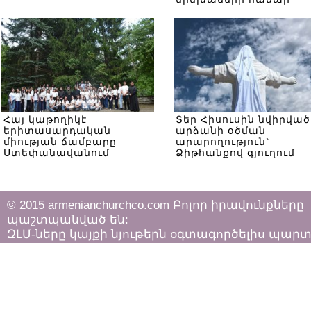
Հայ կաթողիկէ
Տեր Հիսուսին նվիրված
երիտասարդական
արձանի օծման
միության ճամբարը
արարողություն`
Ստեփանավանում
Ձիթհանքով գյուղում
© 2015 armenianchurchco.com Բոլոր իրավունքները
պաշտպանված են:
ԶԼՄ-ները կայքի նյութերն օգտագործելիս պար
հետևել «Հեղինակային իրավունքի և հարակից
իրավունքների մասին»
ՀՀ օրենքի դրույթներին: