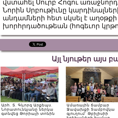
վստահել Սուրբ Հոգու առաջնորդ
Նորին Սրբութիւնը կարդինալնե
անդամների հետ սկսել է աղօթքի 
խորհրդածութեան (հոգեւոր կրթո
Այլ նյութեր այս 
Արհ. Տ. Գևորգ Արքեպս.
Ամառային ճամբար
Նորատունկյանը ներկա
Ջավախքի Տամբովկա
գտնվեց Թորիայի տոնին
գյուղում` Թբիլիսիի
երեխաների համար