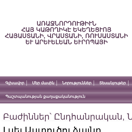
ԱՌԱՋՆՈՐԴՈՒԹԻՒՆ
ՀԱՅ ԿԱԹՈՂԻԿԷ ԵԿԵՂԵՑՒՈՅ
ՀԱՅԱՍՏԱՆԻ, ՎՐԱՍՏԱՆԻ, ՌՈՒՍԱՍՏԱՆԻ
ԵՒ ԱՐԵՒԵԼԵԱՆ ԵՒՐՈՊԱՅԻ
Գլխավոր
Մեր մասին
Նորություններ
Տեսանյութեր
Պաշտպանության քաղաքականություն
Բաժիններ՝
Ընդհանրական
,
Ն
Լսել Աստուծոյ ձայնը