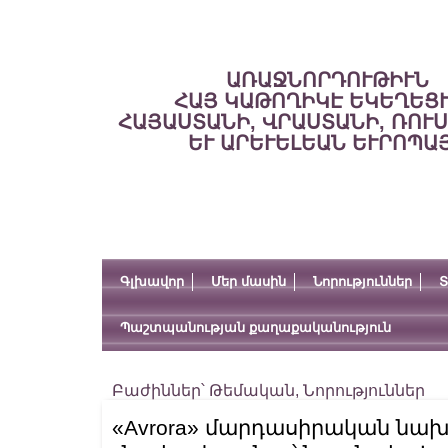
ԱՌԱՋՆՈՐԴՈՒԹԻՒՆ
ՀԱՅ ԿԱԹՈՂԻԿԷ ԵԿԵՂԵՑ
ՀԱՅԱՍՏԱՆԻ, ՎՐԱՍՏԱՆԻ, ՌՈՒ
ԵՒ ԱՐԵՒԵԼԵԱՆ ԵՒՐՈՊԱ
Գլխավոր
Մեր մասին
Նորություններ
Տ
Պաշտպանության քաղաքականություն
Բաժիններ՝
Թեմական
,
Նորություններ
«Avrora» մարդասիրական նախ