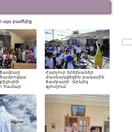
եր այս բաժնից
Sear
for:
 ճամբար
Հարյուր երեխաներ
Տամբովկա
մասնակցեցին բակային
Թբիլիսիի
ճամբարի` Արևիկ
ի համար
գյուղում