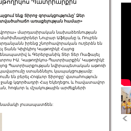
Կաթողիկոս Պատրիարքին
այցում ենք Տիրոջ զորակցությունը՝ Ձեր
տվածահաճո առաքելության համար»
վրորա» մարդասիրական նախաձեռնության
մահիմնադիրներ Նուբար Աֆեյանը և Ռուբեն
րդանյանն իրենց շնորհավորական ուղերձն են
ել Տանն Կիլիկիոյ Կաթողիկէ Հայոց
ենապատիվ և Գերերջանիկ Տեր Տեր Ռաֆայել
տրոս ԻԱ. Կաթողիկոս-Պատրիարքին՝ Կաթողիկէ
յոց Պատրիարքության նվիրապետական աթոռի
կավարումը ստանձնելու կապակցությամբ:
ն են բերել Հոգևոր Տիրոջը՝ վստահություն
 ջանք կգործադրի Հայ Եկեղեցու և հավատավոր
ն, հոգևոր և մշակութային արժեքների
 նամակի լուսապատճեն: