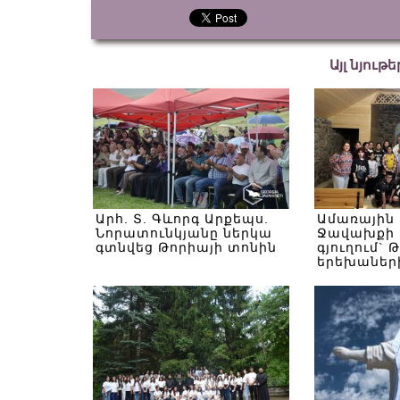
Այլ նյութ
Արհ. Տ. Գևորգ Արքեպս.
Ամառային
Նորատունկյանը ներկա
Ջավախքի 
գտնվեց Թորիայի տոնին
գյուղում` 
երեխաներ