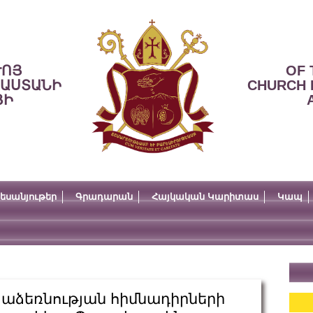
ՒՈՅ
OF 
ՍԱՍՏԱՆԻ
CHURCH 
ՅԻ
եսանյութեր
Գրադարան
Հայկական Կարիտաս
Կապ
աձեռնության հիմնադիրների