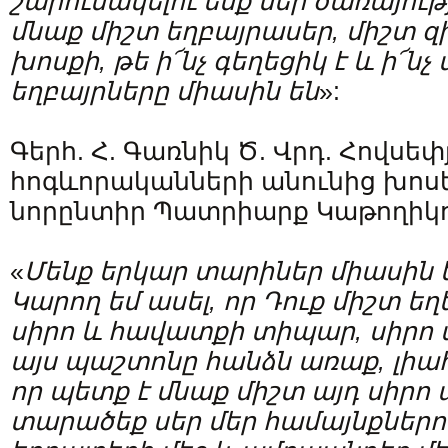
շարունակելու ենք մեր ծառայությ
մնաք միշտ եղբայրասեր, միշտ զ
խոսքի, թե ի՜նչ գեղեցիկ է և ի՜նչ վ
եղբայրները միասին են
»:
Գերհ. Հ. Գառնիկ Ծ. Վրդ. Հովսե
հոգևորականների անունից խոսե
նորընտիր Պատրիարք Կաթողիկո
«
Մենք երկար տարիներ միասին 
Կարող եմ ասել, որ Դուք միշտ եղ
սիրո և հավատքի տիպար, սիրո ա
այս պաշտոնը հանձն առաք, լիահ
որ պետք է մնաք միշտ այդ սիրո 
տարածեք սեր մեր համայնքներու