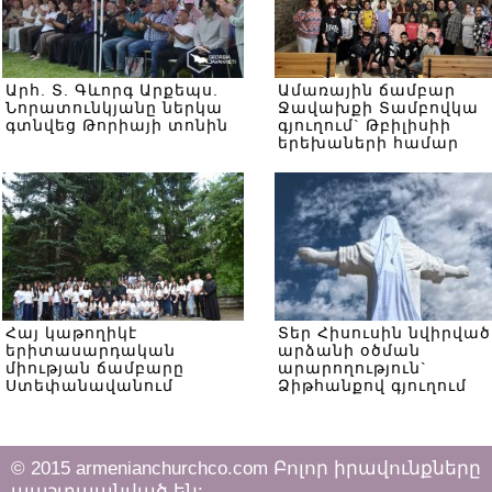
Արհ. Տ. Գևորգ Արքեպս.
Ամառային ճամբար
Նորատունկյանը ներկա
Ջավախքի Տամբովկա
գտնվեց Թորիայի տոնին
գյուղում` Թբիլիսիի
երեխաների համար
Հայ կաթողիկէ
Տեր Հիսուսին նվիրված
երիտասարդական
արձանի օծման
միության ճամբարը
արարողություն`
Ստեփանավանում
Ձիթհանքով գյուղում
© 2015 armenianchurchco.com Բոլոր իրավունքները
պաշտպանված են: