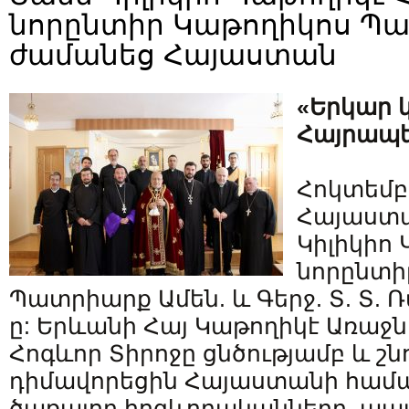
նորընտիր Կաթողիկոս Պ
ժամանեց Հայաստան
«Երկար կ
Հայրապ
Հոկտեմբե
Հայաստա
Կիլիկիո 
նորընտի
Պատրիարք Ամեն. և Գերջ. Տ. Տ. 
ը: Երևանի Հայ Կաթողիկէ Առաջ
Հոգևոր Տիրոջը ցնծությամբ և շ
դիմավորեցին Հայաստանի համա
ծառայող հոգևորականները, ա