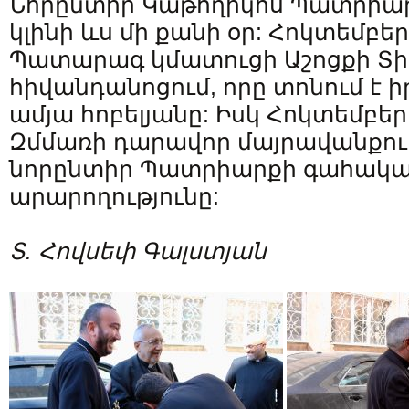
Նորընտիր Կաթողիկոս Պատրիա
կլինի ևս մի քանի օր: Հոկտեմբեր
Պատարագ կմատուցի Աշոցքի Տի
հիվանդանոցում, որը տոնում է ի
ամյա հոբելյանը: Իսկ Հոկտեմբերի
Զմմառի դարավոր մայրավանքու
նորընտիր Պատրիարքի գահակա
արարողությունը:
Տ. Հովսեփ Գալստյան