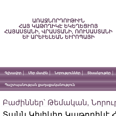
ԱՌԱՋՆՈՐԴՈՒԹԻՒՆ
ՀԱՅ ԿԱԹՈՂԻԿԷ ԵԿԵՂԵՑՒՈՅ
ՀԱՅԱՍՏԱՆԻ, ՎՐԱՍՏԱՆԻ, ՌՈՒՍԱՍՏԱՆԻ
ԵՒ ԱՐԵՒԵԼԵԱՆ ԵՒՐՈՊԱՅԻ
Գլխավոր
Մեր մասին
Նորություններ
Տեսանյութեր
Պաշտպանության քաղաքականություն
Բաժիններ՝
Թեմական
,
Նորու
Տանն Կիլիկիո Կաթողիկէ 