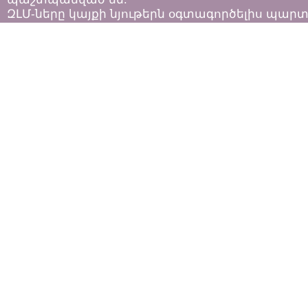
ԶԼՄ-ները կայքի նյութերն օգտագործելիս պար
հետևել «Հեղինակային իրավունքի և հարակից
իրավունքների մասին»
ՀՀ օրենքի դրույթներին: