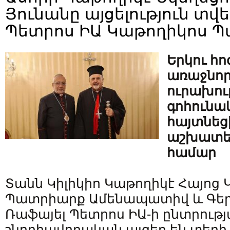
Յունանը այցելություն տվ
Պետրոս ԻԱ Կաթողիկոս 
Երկու հո
առաջնոր
ուրախութ
գոհունակ
հայտնեց
աշխատելո
համար
Տանն Կիլիկիո Կաթողիկէ Հայոց
Պատրիարք Ամենապատիվ և Գերե
Ռաֆայել Պետրոս ԻԱ-ի ընտրութ
շնորհավորական այցեր են տեղի 