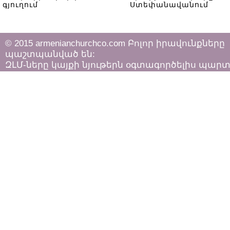
գյուղում
Ստեփանավանում
© 2015 armenianchurchco.com Բոլոր իրավունքները
պաշտպանված են:
ԶԼՄ-ները կայքի նյութերն օգտագործելիս պար
հետևել «Հեղինակային իրավունքի և հարակից
իրավունքների մասին»
ՀՀ օրենքի դրույթներին: