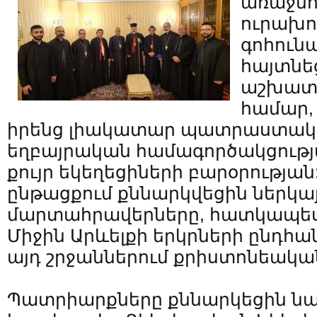
առաջնո
ուրախու
գոհունա
հայտնե
աշխատել
համար,
իրենց լիակատար պատրաստակա
եղբայրական համագործակցությա
քույր եկեղեցիների բարօրությա
ընթացքում քննարկվեցին ներկ
մարտահրավերները, հատկապես
Միջին Արևելքի երկրների ընդհա
այդ շրջաններում քրիստոնեական
Պատրիարքները քննարկեցին նա