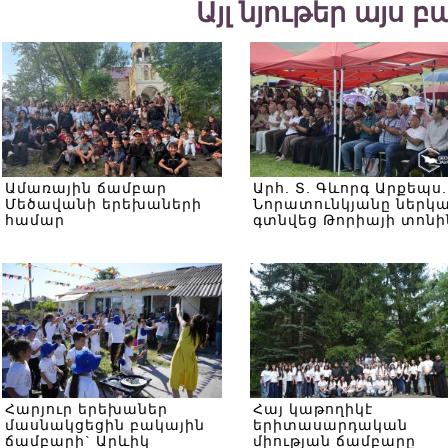
Այլ նյութեր այս 
Ամառային ճամբար
Արհ. Տ. Գևորգ Արքեպս.
Մեծավանի երեխաների
Նորատունկյանը ներկ
համար
գտնվեց Թորիայի տոնի
Հարյուր երեխաներ
Հայ կաթողիկէ
մասնակցեցին բակային
երիտասարդական
ճամբարի` Արևիկ
միության ճամբարը