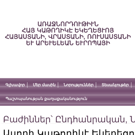
ԱՌԱՋՆՈՐԴՈՒԹԻՒՆ
ՀԱՅ ԿԱԹՈՂԻԿԷ ԵԿԵՂԵՑՒՈՅ
ՀԱՅԱՍՏԱՆԻ, ՎՐԱՍՏԱՆԻ, ՌՈՒՍԱՍՏԱՆԻ
ԵՒ ԱՐԵՒԵԼԵԱՆ ԵՒՐՈՊԱՅԻ
Գլխավոր
Մեր մասին
Նորություններ
Տեսանյութեր
Պաշտպանության քաղաքականություն
Բաժիններ՝
Ընդհանրական
,
Ն
Ասորի Կաթողիկէ Եկեղեց