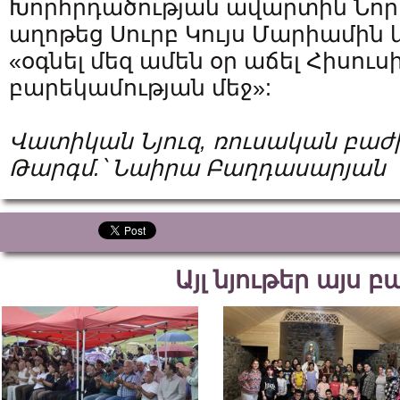
Խորհրդածության ավարտին Նորի
աղոթեց Սուրբ Կույս Մարիամին 
«օգնել մեզ ամեն օր աճել Հիսուս
բարեկամության մեջ»:
Վատիկան
Նյուզ
,
ռուսական
բաժ
Թարգմ
.
՝
Նաիրա
Բաղդասարյան
Այլ նյութեր այս 