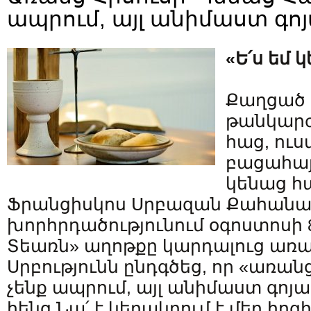
ապրում, այլ անիմաստ գո
«Ե՛ս եմ 
Քաղցած 
թանկարժե
հաց, ուս
բացահայ
կենաց հա
Ֆրանցիսկոս Սրբազան Քահանա
խորհրդածությունում օգոստոսի 
Տեառն» աղոթքը կարդալուց առա
Սրբությունն ընդգծեց, որ «առանց
չենք ապրում, այլ անիմաստ գոյ
հենց Նա՛ է կերակրում է մեր հոգ