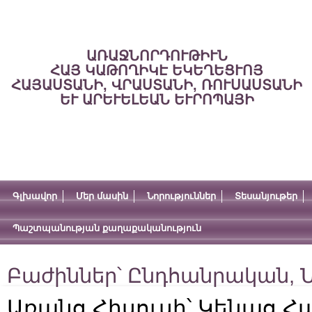
ԱՌԱՋՆՈՐԴՈՒԹԻՒՆ
ՀԱՅ ԿԱԹՈՂԻԿԷ ԵԿԵՂԵՑՒՈՅ
ՀԱՅԱՍՏԱՆԻ, ՎՐԱՍՏԱՆԻ, ՌՈՒՍԱՍՏԱՆԻ
ԵՒ ԱՐԵՒԵԼԵԱՆ ԵՒՐՈՊԱՅԻ
Գլխավոր
Մեր մասին
Նորություններ
Տեսանյութեր
Պաշտպանության քաղաքականություն
Բաժիններ՝
Ընդհանրական
,
Ն
Առանց Հիսուսի՝ Կենաց Հա