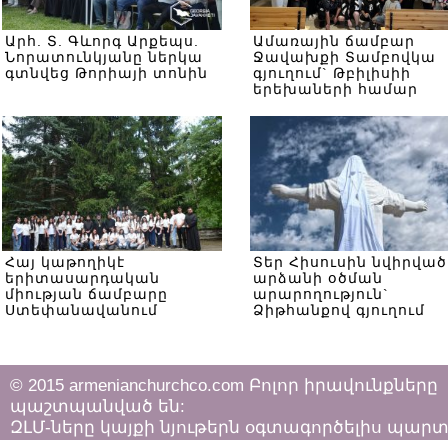
Արհ. Տ. Գևորգ Արքեպս.
Ամառային ճամբար
Նորատունկյանը ներկա
Ջավախքի Տամբովկա
գտնվեց Թորիայի տոնին
գյուղում` Թբիլիսիի
երեխաների համար
Հայ կաթողիկէ
Տեր Հիսուսին նվիրված
երիտասարդական
արձանի օծման
միության ճամբարը
արարողություն`
Ստեփանավանում
Ձիթհանքով գյուղում
© 2015 armenianchurchco.com Բոլոր իրավունքները
պաշտպանված են:
ԶԼՄ-ները կայքի նյութերն օգտագործելիս պար