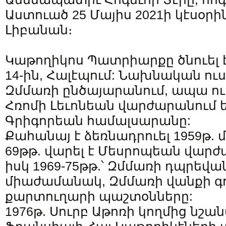
Աստուած 25 Մայիս 2021ի կէսօրին
Լիբանան։
Կաթողիկոս Պատրիարքը ծնուել է 
14-ին, Հալէպում: Նախնական ուս
Զմմառի ընծայարանում, ապա ու
Հռոմի Լեւոնեան վարժարանում ե
Գրիգորեան համալսարանը:
Քահանայ է ձեռնադրուել 1959թ. մ
69թթ. վարել է Մեսրոպեան վարժ
իսկ 1969-75թթ.՝ Զմմառի դպրեվա
միաժամանակ, Զմմառի վանքի գ
քարտուղարի պաշտօնները:
1976թ. Սուրբ Աթոռի կողմից նշան