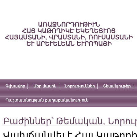
ԱՌԱՋՆՈՐԴՈՒԹԻՒՆ
ՀԱՅ ԿԱԹՈՂԻԿԷ ԵԿԵՂԵՑՒՈՅ
ՀԱՅԱՍՏԱՆԻ, ՎՐԱՍՏԱՆԻ, ՌՈՒՍԱՍՏԱՆԻ
ԵՒ ԱՐԵՒԵԼԵԱՆ ԵՒՐՈՊԱՅԻ
Գլխավոր
Մեր մասին
Նորություններ
Տեսանյութեր
Պաշտպանության քաղաքականություն
Բաժիններ՝
Թեմական
,
Նորու
Վախճանվել է Հայ Կաթողի