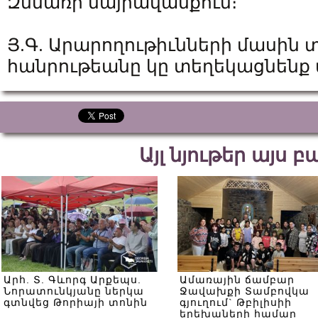
Զմմառի մայրավանքում։
Յ.Գ. Արարողութիւնների մասին 
հանրութեանը կը տեղեկացնենք ա
Այլ նյութեր այս 
Արհ. Տ. Գևորգ Արքեպս.
Ամառային ճամբար
Նորատունկյանը ներկա
Ջավախքի Տամբովկա
գտնվեց Թորիայի տոնին
գյուղում` Թբիլիսիի
երեխաների համար