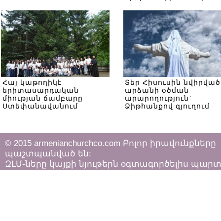
Հայ կաթողիկէ
Տեր Հիսուսին նվիրված
երիտասարդական
արձանի օծման
միության ճամբարը
արարողություն`
Ստեփանավանում
Ձիթհանքով գյուղում
© 2015 armenianchurchco.com Բոլոր իրավունքները
պաշտպանված են:
ԶԼՄ-ները կայքի նյութերն օգտագործելիս պար
հետևել «Հեղինակային իրավունքի և հարակից
իրավունքների մասին»
ՀՀ օրենքի դրույթներին: