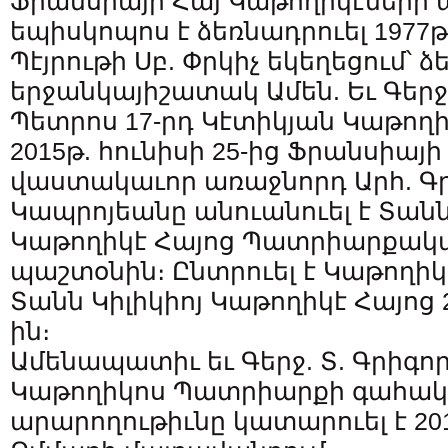
Ֆրանսիայի Հայ Կաթողիկէների 
եպիսկոպոս է ձեռնադրուել 1977թ
Պէյրութի Սբ. Փրկիչ եկեղեցում՝ 
երջանկայիշատակ Ամեն. Եւ Գերջ
Պետրոս 17-րդ Կէտիկյան Կաթող
2015թ. հունիսի 25-ից Ֆրանսիայ
վաստակաւոր առաջնորդ Արհ. Գր
Կապրոյեանը անուանուել է Տանն
Կաթողիկէ Հայոց Պատրիարքակ
պաշտօնին։ Ընտրուել է Կաթողի
Տանն Կիլիկիոյ Կաթողիկէ Հայոց 2
ին։
Ամենապատիւ եւ Գերջ. Տ. Գրիգոր
Կաթողիկոս Պատրիարքի գահակ
արարողութիւնը կատարուել է 201