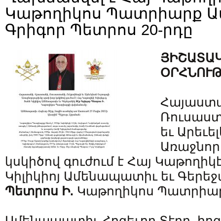
Կաթողիկոս Պատրիարք Ամե
Գրիգոր Պետրոս 20-րդը
ՅԻՇԱՏԱԿ
ՕՐՀՆՈՒԹ
Հայաստա
Ռուսաստ
եւ Արեւե
Առաջնոր
կսկիծով գուժում է Հայ Կաթողիկ
Կիլիկիոյ Ամենապատիւ եւ Գերե
Պետրոս Ի.
Կաթողիկոս Պատրիար
Ամենապատիւ Հոգեւոր Տէրը, հո