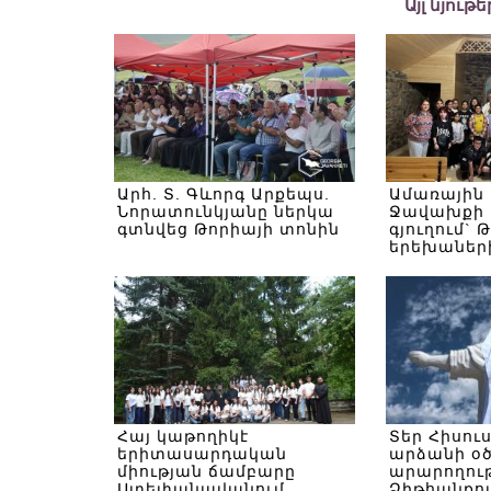
Այլ նյութ
Արհ. Տ. Գևորգ Արքեպս.
Ամառային
Նորատունկյանը ներկա
Ջավախքի 
գտնվեց Թորիայի տոնին
գյուղում` 
երեխաներ
Հայ կաթողիկէ
Տեր Հիսու
երիտասարդական
արձանի օ
միության ճամբարը
արարողութ
Ստեփանավանում
Ձիթհանքով