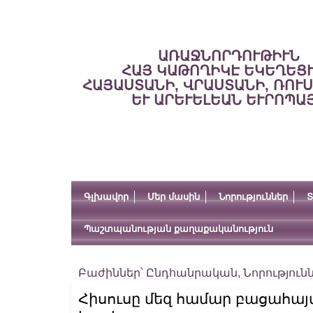
ԱՌԱՋՆՈՐԴՈՒԹԻՒՆ
ՀԱՅ ԿԱԹՈՂԻԿԷ ԵԿԵՂԵՑ
ՀԱՅԱՍՏԱՆԻ, ՎՐԱՍՏԱՆԻ, ՌՈՒ
ԵՒ ԱՐԵՒԵԼԵԱՆ ԵՒՐՈՊԱ
Գլխավոր
Մեր մասին
Նորություններ
Տ
Պաշտպանության քաղաքականություն
Բաժիններ՝
Ընդհանրական
,
Նորություն
Հիսուսը մեզ համար բացահայտ