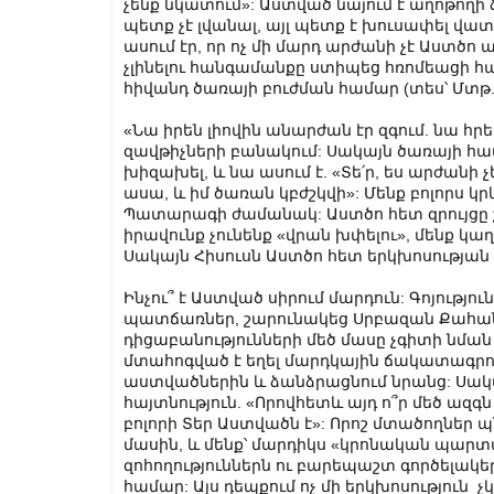
չենք նկատում»: Աստված նայում է աղոթողի ձ
պետք չէ լվանալ, այլ պետք է խուսափել վատ
ասում էր, որ ոչ մի մարդ արժանի չէ Աստծո
չլինելու հանգամանքը ստիպեց հռոմեացի հ
հիվանդ ծառայի բուժման համար (տես՝ Մտթ. 8
«Նա իրեն լիովին անարժան էր զգում. նա հրե
զավթիչների բանակում: Սակայն ծառայի հա
խիզախել, և նա ասում է. «Տե՛ր, ես արժանի չ
ասա, և իմ ծառան կբժշկվի»: Մենք բոլորս կր
Պատարագի ժամանակ: Աստծո հետ զրույցը շնո
իրավունք չունենք «վրան խփելու», մենք կա
Սակայն Հիսուսն Աստծո հետ երկխոսության դ
Ինչու՞ է Աստված սիրում մարդուն: Գոյութ
պատճառներ, շարունակեց Սրբազան Քահա
դիցաբանությունների մեծ մասը չգիտի նման
մտահոգված է եղել մարդկային ճակատագրո
աստվածներին և ձանձրացնում նրանց: Սակա
հայտնություն. «Որովհետև այդ ո՞ր մեծ ազգն 
բոլորի Տեր Աստվածն է»: Որոշ մտածողներ պ
մասին, և մենք՝ մարդիկս «կրոնական պարտա
զոհողություններն ու բարեպաշտ գործելակեր
համար: Այս դեպքում ոչ մի երկխոսություն 