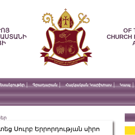
ՒՈՅ
OF 
ՍԱՍՏԱՆԻ
CHURCH 
ՅԻ
եսանյութեր
Գրադարան
Հայկական Կարիտաս
Կապ
ներ
եց Սուրբ Երրորդության սիրո