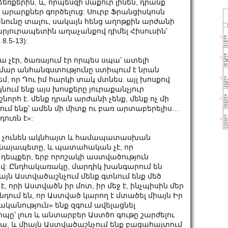
եռքերին, և, որպեսզի մաքուր լինեն, դրանք
 արարքներ գործելուց: Սուրբ Ֆրանցիսկոսն
 անունը տալու, սակայն հենց աղոթքին արժանի
արյուրապետին աղաչանքով դիմել Հիսուսին՝
.5-13):
ա չէր, ծառայում էր որպես սպա՝ ատելի
մար անհանգստությունը ստիպում է նրան
եմ, որ Դու իմ հարկի տակ մտնես. այլ խոսքով
կնում ենք այս խոսքերը յուրաքանչյուր
րհ է. մենք դրան արժանի չենք, մենք ոչ մի
ղում ենք՝ ամեն մի միտք ու բառ արտաբերելիս…
ուռն է»:
յուն չունեն ակնհայտ և համապատասխան
նայապետը, և պատահական չէ, որ
 դեպքեր, երբ որոշակի աստվածություն
վ: Ընդհակառակը, մարդիկ խանգարում են
յն Աստվածաշնչում մենք գտնում ենք մեծ
է, որի Աստվածն իր մոտ, իր մեջ է, ինչպիսին մեր
նդում են, որ Աստված կարող է մտածել միայն Իր
կանություն» ենք զգում ավելացնել
պը՝ լուռ և անտարբեր Աստծո գութը շարժելու
չկա, և միայն Աստվածաշնչում ենք բացահայտում