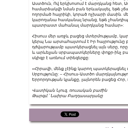
Աստծուն, Ով երկխոսում է մարդկանց հետ, Աս
համարձակվի նման բան երևակայել, եթե չճա
ողորմած հայրիկի, կորած ոչխարի մասին. մե
կարողանա հասկանալ նրանց, եթե չհանդիպե
պատրաստ մահանալ մարդկանց համար»:
Հիսուս մեր առջև բացեց մտերմությամբ, կար
կերպ Նա արտահայտում է Իր հայրությունը բ
դժվարությամբ պատկերացնել այն սերը, որը գո
և արևելյան սրբապատկերները փոքր-ինչ բաց
սկիզբ է առնում տիեզերքը:
«Հիրավի, մենք չէինք կարող պատկերացնել 
Սրբությունը: – Հիսուս-Աստծո մարդկայնությ
Երրորդության կյանքը, լայնորեն բացեց Հոր, 
Վատիկան
Նյուզ
,
ռուսական
բաժին
Թարգմ
.
՝
Նաիրա
Բաղդասարյանը