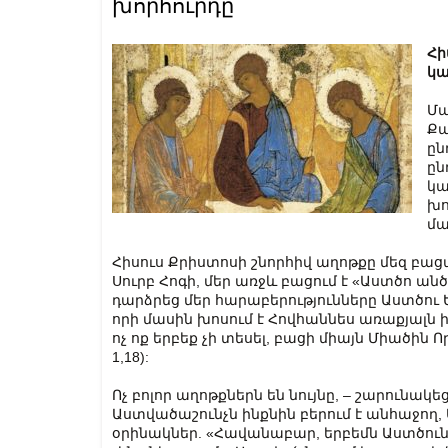
խորհուրդը
Հի
կա
Մա
Քա
ըն
ըն
կա
խո
մա
Հիսուս Քրիստոսի շնորհիվ աղոթքը մեզ բացահ
Սուրբ Հոգի, մեր առջև բացում է «Աստծո ան
դարձրեց մեր հարաբերությունները Աստծու 
որի մասին խոսում է Հովհաննես առաքյալն
ոչ ոք երբեք չի տեսել, բացի միայն Միածին Որ
1,18):
Ոչ բոլոր աղոթքներն են նույնը, – շարունակեց
Աստվածաշունչն ինքնին բերում է անհաջող,
օրինակներ. «Հավանաբար, երբեմն Աստծուն դ