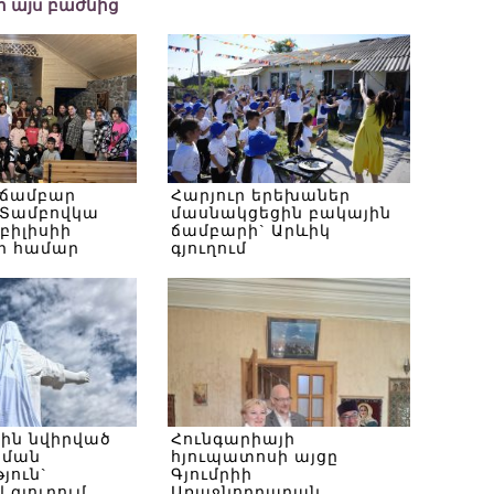
եր այս բաժնից
 ճամբար
Հարյուր երեխաներ
Տամբովկա
մասնակցեցին բակային
Թբիլիսիի
ճամբարի` Արևիկ
ի համար
գյուղում
սին նվիրված
Հունգարիայի
ծման
հյուպատոսի այցը
յուն`
Գյումրիի
 գյուղում
Առաջնորդարան