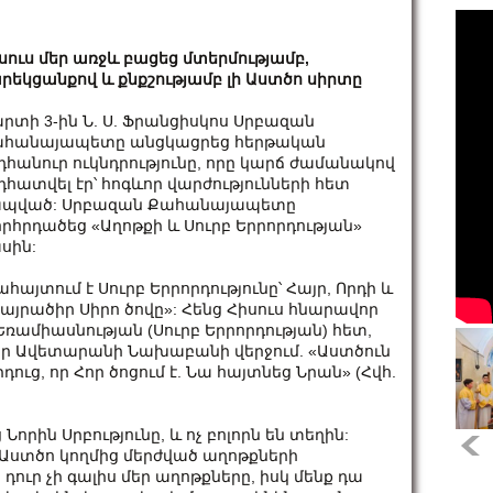
սուս մեր առջև բացեց մտերմությամբ,
րեկցանքով և քնքշությամբ լի Աստծո սիրտը
րտի 3-ին Ն. Ս. Ֆրանցիսկոս Սրբազան
հանայապետը անցկացրեց հերթական
դհանուր ուկնդրությունը, որը կարճ ժամանակով
դհատվել էր՝ հոգևոր վարժությունների հետ
պված: Սրբազան Քահանայապետը
րհրդածեց «Աղոթքի և Սուրբ Երրորդության»
սին:
այտում է Սուրբ Երրորդությունը՝ Հայր, Որդի և
ծայրածիր Սիրո ծովը»: Հենց Հիսուս հնարավոր
Եռամիասնության (Սուրբ Երրորդության) հետ,
 իր Ավետարանի Նախաբանի վերջում. «Աստծուն
դուց, որ Հոր ծոցում է. Նա հայտնեց Նրան» (Հվհ.
 Նորին Սրբությունը, և ոչ բոլորն են տեղին:
 Աստծո կողմից մերժված աղոթքների
ուր չի գալիս մեր աղոթքները, իսկ մենք դա