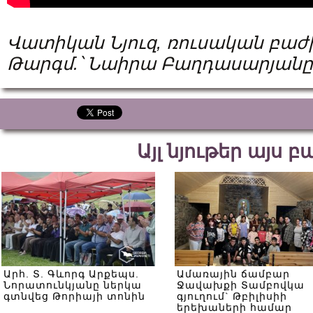
Վատիկան
Նյուզ
,
ռուսական
բաժ
Թարգմ
.
՝
Նաիրա
Բաղդասարյանը
Այլ նյութեր այս 
Արհ. Տ. Գևորգ Արքեպս.
Ամառային ճամբար
Նորատունկյանը ներկա
Ջավախքի Տամբովկա
գտնվեց Թորիայի տոնին
գյուղում` Թբիլիսիի
երեխաների համար