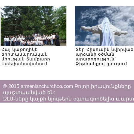
Հայ կաթողիկէ
Տեր Հիսուսին նվիրված
երիտասարդական
արձանի օծման
միության ճամբարը
արարողություն`
Ստեփանավանում
Ձիթհանքով գյուղում
© 2015 armenianchurchco.com Բոլոր իրավունքները
պաշտպանված են:
ԶԼՄ-ները կայքի նյութերն օգտագործելիս պար
հետևել «Հեղինակային իրավունքի և հարակից
իրավունքների մասին»
ՀՀ օրենքի դրույթներին: