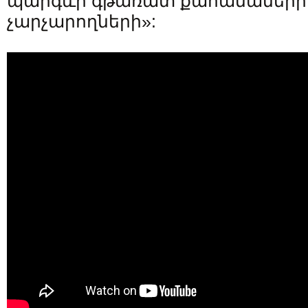
պարգևի գթառատ քահանաների, ա
չարչարողների»: