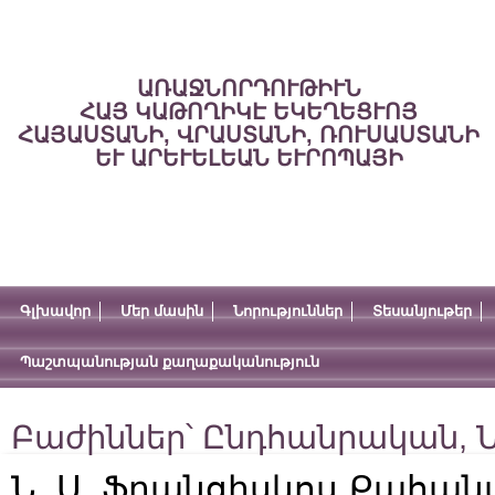
ԱՌԱՋՆՈՐԴՈՒԹԻՒՆ
ՀԱՅ ԿԱԹՈՂԻԿԷ ԵԿԵՂԵՑՒՈՅ
ՀԱՅԱՍՏԱՆԻ, ՎՐԱՍՏԱՆԻ, ՌՈՒՍԱՍՏԱՆԻ
ԵՒ ԱՐԵՒԵԼԵԱՆ ԵՒՐՈՊԱՅԻ
Գլխավոր
Մեր մասին
Նորություններ
Տեսանյութեր
Պաշտպանության քաղաքականություն
Բաժիններ՝
Ընդհանրական
,
Ն
Ն. Ս. Ֆրանցիսկոս Քահան