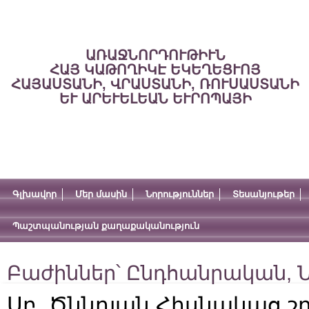
ԱՌԱՋՆՈՐԴՈՒԹԻՒՆ
ՀԱՅ ԿԱԹՈՂԻԿԷ ԵԿԵՂԵՑՒՈՅ
ՀԱՅԱՍՏԱՆԻ, ՎՐԱՍՏԱՆԻ, ՌՈՒՍԱՍՏԱՆԻ
ԵՒ ԱՐԵՒԵԼԵԱՆ ԵՒՐՈՊԱՅԻ
Գլխավոր
Մեր մասին
Նորություններ
Տեսանյութեր
Պաշտպանության քաղաքականություն
Բաժիններ՝
Ընդհանրական
,
Ն
Սբ. Ծննդյան Հիսնակաց շ