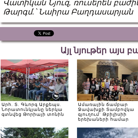
Վատիկան Նյուզ, ռուսերեն բաժի
Թարգմ.՝ Նաիրա Բաղդասարյան
Այլ նյութեր այս 
Արհ. Տ. Գևորգ Արքեպս.
Ամառային ճամբար
Նորատունկյանը ներկա
Ջավախքի Տամբովկա
գտնվեց Թորիայի տոնին
գյուղում` Թբիլիսիի
երեխաների համար