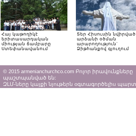
Հայ կաթողիկէ
Տեր Հիսուսին նվիրված
երիտասարդական
արձանի օծման
միության ճամբարը
արարողություն`
Ստեփանավանում
Ձիթհանքով գյուղում
© 2015 armenianchurchco.com Բոլոր իրավունքները
պաշտպանված են:
ԶԼՄ-ները կայքի նյութերն օգտագործելիս պար
հետևել «Հեղինակային իրավունքի և հարակից
իրավունքների մասին»
ՀՀ օրենքի դրույթներին: