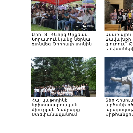
Արհ. Տ. Գևորգ Արքեպս.
Ամառային
Նորատունկյանը ներկա
Ջավախքի 
գտնվեց Թորիայի տոնին
գյուղում` 
երեխաներ
Հայ կաթողիկէ
Տեր Հիսու
երիտասարդական
արձանի օ
միության ճամբարը
արարողութ
Ստեփանավանում
Ձիթհանքով