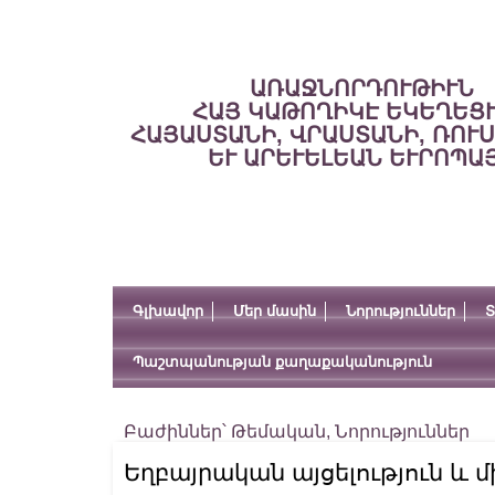
ԱՌԱՋՆՈՐԴՈՒԹԻՒՆ
ՀԱՅ ԿԱԹՈՂԻԿԷ ԵԿԵՂԵՑ
ՀԱՅԱՍՏԱՆԻ, ՎՐԱՍՏԱՆԻ, ՌՈՒ
ԵՒ ԱՐԵՒԵԼԵԱՆ ԵՒՐՈՊԱ
Գլխավոր
Մեր մասին
Նորություններ
Տ
Պաշտպանության քաղաքականություն
Բաժիններ՝
Թեմական
,
Նորություններ
Եղբայրական այցելություն և