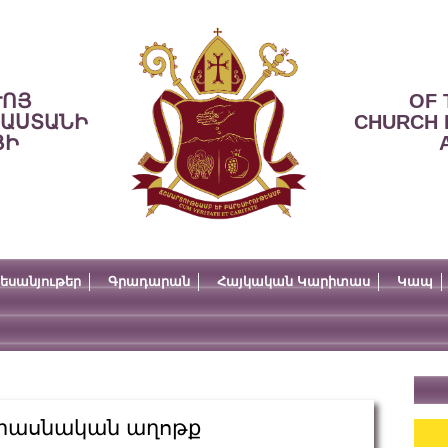
ՒՈՅ
OF 
ՍԱՍՏԱՆԻ
CHURCH 
ՅԻ
եսանյութեր
Գրադարան
Հայկական Կարիտաս
Կապ
 միասնական աղոթք