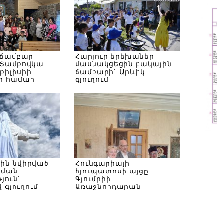
 ճամբար
Հարյուր երեխաներ
Տամբովկա
մասնակցեցին բակային
Թբիլիսիի
ճամբարի` Արևիկ
ի համար
գյուղում
սին նվիրված
Հունգարիայի
ծման
հյուպատոսի այցը
յուն`
Գյումրիի
 գյուղում
Առաջնորդարան