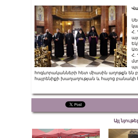
Վա
Սե
կա
Հ.
այ
Եկ
Առ
Հ.
մտ
պա
հոգևորականների հետ միասին աղոթքն են 
հայրենիքի խաղաղության և հայոց բանակի
Այլ նյութ