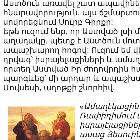
Աստծուն առավել շատ ապավինել
հնարավորություն. այս ճշմարտու
սովորեցնում Սուրբ Գիրքը:
Եթե ուզում ենք, որ Աստված լսի 
աղաղակը, պետք է Աստծուն մոտ
ապաշխարող հոգով: Ուզում եմ վե
դրվագ՝ իսրայելացիների և ամաղ
որտեղ Աստված Իր ժողովրդին 
պարգևեց՝ մի արդար և ապաշխա
Մովսեսի, աղոթքի շնորհիվ.
«
Ամաղէկացինե
Ռափիդիմում
իսրայէլացիներ
ասաց Յեսուին