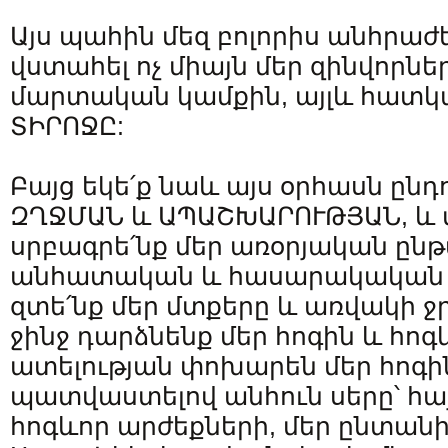
Այս պահին մեզ բոլորիս անհրաժ
վստահել ոչ միայն մեր զինվորնե
մարտական կամքին, այլև հատկ
ՏԻՐՈՋԸ:
Բայց եկե՛ք նաև այս օրհասն ընդ
ԶՂՋՄԱՆ և ԱՊԱՇԽԱՐՈՒԹՅԱՆ, և
սրբագրե՛նք մեր առօրյական ընթ
անհատական և հասարակական 
զտե՛նք մեր մտքերը և առվակի ջր
ջինջ դարձնենք մեր հոգին և հո
ատելության փոխարեն մեր հոգի
պատվաստելով անհուն սերը՝ հայ
հոգևոր արժեքների, մեր ընտանի