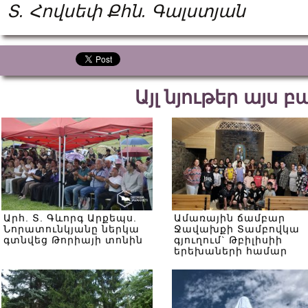
Տ. Հովսեփ Քհն. Գալստյան
Այլ նյութեր այս 
Արհ. Տ. Գևորգ Արքեպս.
Ամառային ճամբար
Նորատունկյանը ներկա
Ջավախքի Տամբովկա
գտնվեց Թորիայի տոնին
գյուղում` Թբիլիսիի
երեխաների համար