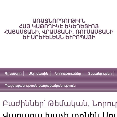
ԱՌԱՋՆՈՐԴՈՒԹԻՒՆ
ՀԱՅ ԿԱԹՈՂԻԿԷ ԵԿԵՂԵՑՒՈՅ
ՀԱՅԱՍՏԱՆԻ, ՎՐԱՍՏԱՆԻ, ՌՈՒՍԱՍՏԱՆԻ
ԵՒ ԱՐԵՒԵԼԵԱՆ ԵՒՐՈՊԱՅԻ
Գլխավոր
Մեր մասին
Նորություններ
Տեսանյութեր
Պաշտպանության քաղաքականություն
Բաժիններ՝
Թեմական
,
Նորու
Վարագա Խաչի տոնին Սու