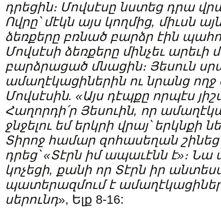
դրեցին։ Մովսէսը նստեց դրա վրա
Ովրը՝ մէկն այս կողմից, միւսն այ
ձեռքերը բռնած բարձր էին պահո
Մովսէսի ձեռքերը մինչեւ արեւի 
բարձրացած մնացին։ Յեսուն սր
ամաղէկացիներին ու նրանց ողջ 
Մովսէսին. «Այս դէպքը որպէս յի
Հաղորդի՛ր Յեսուին, որ ամաղէ
ջնջելու եմ երկրի վրայ՝ երկնքի ն
Տիրոջ համար զոհասեղան շինեց 
դրեց՝ «Տէրն իմ ապաւէնն է»։ Նա
կոչեցի, քանի որ Տէրն իր անտես
պատերազմում է ամաղէկացիների
սե
րունդ
», Ելք 8-16: