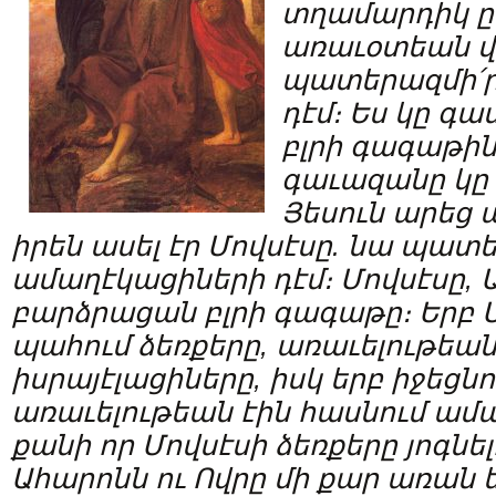
տղամարդիկ ըն
առաւօտեան վ
պատերազմի՛ր
դէմ։ Ես կը գա
բլրի գագաթին
գաւազանը կը լ
Յեսուն արեց ա
իրեն ասել էր Մովսէսը. նա պատ
ամաղէկացիների դէմ։ Մովսէսը, 
բարձրացան բլրի գագաթը։ Երբ Մ
պահում ձեռքերը, առաւելութեան
իսրայէլացիները, իսկ երբ իջեցնո
առաւելութեան էին հասնում ամա
քանի որ Մովսէսի ձեռքերը յոգնել
Ահարոնն ու Ովրը մի քար առան 