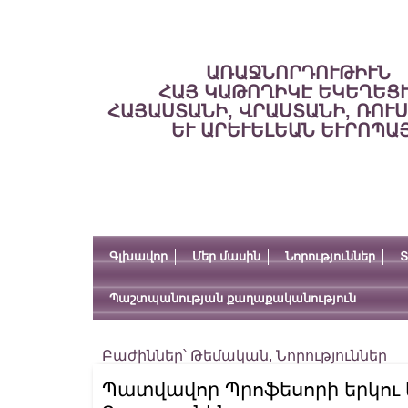
ԱՌԱՋՆՈՐԴՈՒԹԻՒՆ
ՀԱՅ ԿԱԹՈՂԻԿԷ ԵԿԵՂԵՑ
ՀԱՅԱՍՏԱՆԻ, ՎՐԱՍՏԱՆԻ, ՌՈՒ
ԵՒ ԱՐԵՒԵԼԵԱՆ ԵՒՐՈՊԱ
Գլխավոր
Մեր մասին
Նորություններ
Տ
Պաշտպանության քաղաքականություն
Բաժիններ՝
Թեմական
,
Նորություններ
Պատվավոր Պրոֆեսորի երկու կո