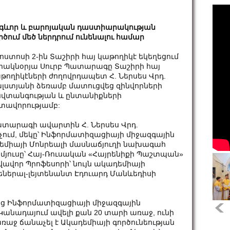
գևոր և բարոյական դաստիարակության
րծում մեծ ներդրում ունենալու համար
ոստոսի 2-ին Տաշիրի հայ կաթողիկէ եկեղեցում
րակնօրյա Սուրբ Պատարագը Տաշիրի հայ
թողիկէների ժողովրդապետ Հ. Ներսես Վրդ.
լստյանի ձեռամբ մատուցվեց զինվորների
վտանգության և ընտանիքների
տավորությամբ:
տարագի ավարտին Հ. Ներսես Վրդ.
չում, մեկը՝ Ինֆորմատիզացիայի միջազգային
եմիայի Մոնրեալի մասնաճյուղի նախագահ
 մյուսը՝ Հայ-Ռուսական «Հայրենիքի Պաշտպան»
վոր Պրոֆեսորի՝ նույն ակադեմիայի
երալ-լեյտենանտ Էդուարդ Մանևեդիսի
ց Ինֆորմատիզացիայի միջազգային
Կանադայում ավելի քան 20 տարի առաջ, ունի
առաջ ճանաչել է Ակադեմիայի գործունեության