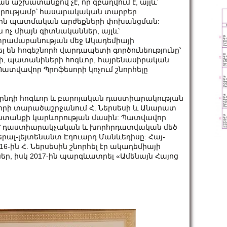
ն աշխատանքով չէ, որ զբաղվում է, այլև՝
իրությամբ՝ հասարակական տարբեր
գային պատմական արժեքների փոխանցման:
ոչ միայն գիտնականներ, այլև՝
 տրամաբանության մեջ Ակադեմիայի
ն հոգեշնորհ վարդապետի գործունեությունը՝
, պատանիների հոգևոր, հայրենասիրական
Պատվավոր Պրոֆեսորի կոչում շնորհելը
րնդի հոգևոր և բարոյական դաստիարակության
շիրի տարածաշրջանում Հ. Ներսեսի և Անարատ
խատանքի կարևորության մասին: Պատվավոր
եց՝ դաստիարակչական և խորհրդատվական մեծ
ալ-լեյտենանտ Էդուարդ Մանևեդիսը: Հայ-
-ին Հ. Ներսեսին շնորհել էր ակադեմիայի
ր, իսկ 2017-ին պարգևատրել «Ամենայն Հայոց