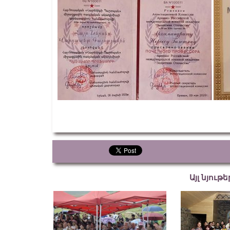
Այլ նյութ