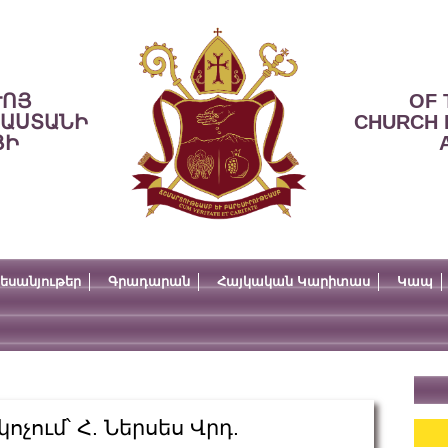
ՒՈՅ
OF 
ՍԱՍՏԱՆԻ
CHURCH 
ՅԻ
եսանյութեր
Գրադարան
Հայկական Կարիտաս
Կապ
չում՝ Հ. Ներսես Վրդ.