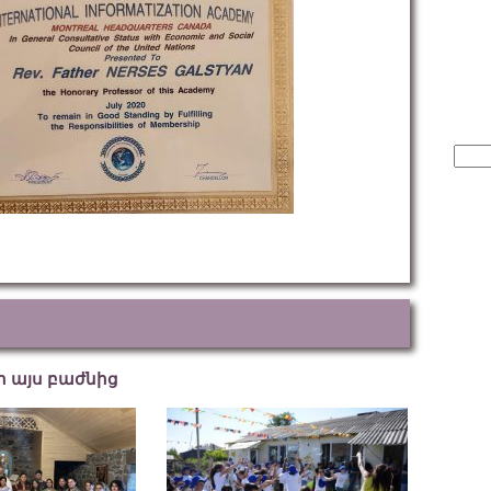
Sear
for:
եր այս բաժնից