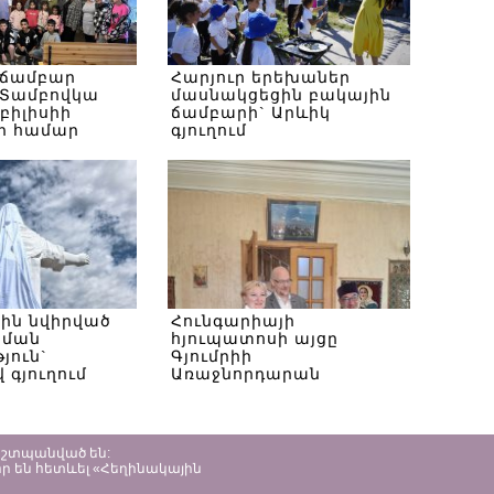
 ճամբար
Հարյուր երեխաներ
Տամբովկա
մասնակցեցին բակային
Թբիլիսիի
ճամբարի` Արևիկ
ի համար
գյուղում
սին նվիրված
Հունգարիայի
ծման
հյուպատոսի այցը
յուն`
Գյումրիի
 գյուղում
Առաջնորդարան
պաշտպանված են:
ր են հետևել «Հեղինակային