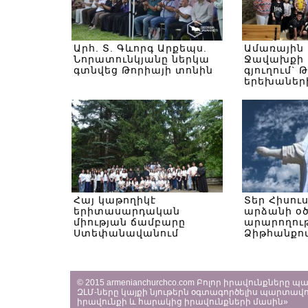
Արհ. Տ. Գևորգ Արքեպս.
Ամառային
Նորատունկյանը ներկա
Ջավախքի 
գտնվեց Թորիայի տոնին
գյուղում` 
երեխաներ
Հայ կաթողիկէ
Տեր Հիսու
երիտասարդական
արձանի օ
միության ճամբարը
արարողութ
Ստեփանավանում
Ձիթհանքով
© 2015 armenianchurchco.com Բոլոր իրավունքները 
ԶԼՄ-ները կայքի նյութերն օգտագործելիս պարտավո
իրավունքի և հարակից իրավունքների մասին»