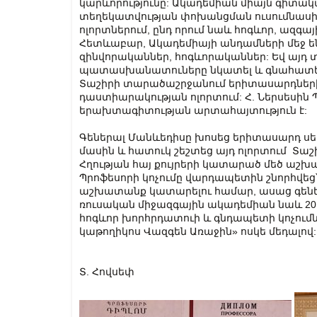
կարևորությունը: Ակադեմիան միայն գիտակա
տեղեկատվության փոխանցման ուսումնաս
ոլորտներում, ընդ որում նաև հոգևոր, ազ
Հետևաբար, Ակադեմիայի անդամների մեջ են 
զինվորականներ, հոգևորականներ: Եվ այդ
պատասխանատուները նկատել և գնահատել ե
Տաշիրի տարածաշրջանում երիտասարդների
դաստիարակության ոլորտում: Հ. Ներսեսին 
երախտագիտության արտահայտություն է:
Գեներալ Մանևեդիսը խոսեց երիտասարդ սե
մասին և հատուկ շեշտեց այդ ոլորտում Տա
Հղության հայ քույրերի կատարած մեծ աշ
Պրոֆեսորի կոչումը վարդապետին շնորհվ
աշխատանք կատարելու համար, ասաց գեներ
ռուսական միջազգային ակադեմիան նաև 2016
հոգևոր խորհրդատուի և գնդապետի կոչումնե
կաթողիկոս Վազգեն Առաջին» ոսկե մեդալով:
Տ. Հովսեփ