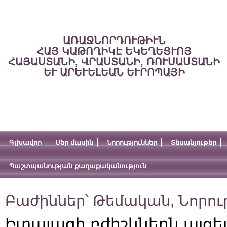
ԱՌԱՋՆՈՐԴՈՒԹԻՒՆ
ՀԱՅ ԿԱԹՈՂԻԿԷ ԵԿԵՂԵՑՒՈՅ
ՀԱՅԱՍՏԱՆԻ, ՎՐԱՍՏԱՆԻ, ՌՈՒՍԱՍՏԱՆԻ
ԵՒ ԱՐԵՒԵԼԵԱՆ ԵՒՐՈՊԱՅԻ
Գլխավոր
Մեր մասին
Նորություններ
Տեսանյութեր
Պաշտպանության քաղաքականություն
Բաժիններ՝
Թեմական
,
Նորու
Իտալացի բժիշկներն այցե