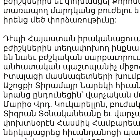
բժիշկներին եւ փոխանցել Քորո
տառապող մարդկանց բուժելու եւ
իրենց մեծ փորձառութիւնը:
Դէպի Հայաստան իրականացուած
բժիշկներին տեղափոխող ինքնա
են նաեւ բժշկական սարքաւորում
անհատական պաշտպանիչ միջոց
Իտալացի մասնագետների խումբը
Աշոցքի Տիրամայր Նարեկի հիւա
նրանց ընդունեցին՝ վարչական մ
Մարիօ Վրդ. Կուկարելլոն, բուժ
Տիգրան Տօնականեանը եւ վարչ
փոխտնօրէն Հասմիկ Համբարեան
ներկայացրեց հիւանդանոցի պատմ