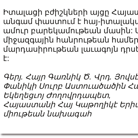
Իտալացի բժիշկների այցը Հայաս
անգամ փաստում է հայ-իտալակա
ամուր բարեկամութեան մասին: 
միջազգային հանրութեան համե
մարդասիրութեան լաւագոյն դրսե
է:
Գերյ
.
Հայր
Գառնիկ
Ծ
.
Վրդ
.
Յովս
Փանիկի
Սուրբ
Աստուածածին
Հա
Եկեղեցւոյ
Ժողովրդապետ
,
Հայաստանի
Հայ
Կաթողիկէ
Երի
միութեան
նախագահ