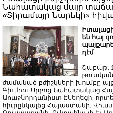
Նահատակաց մայր տաճար
«Տիրամայր Նարեկի» հիվ
Իտալացի
են հայ գ
պայքարե
դէմ
Շաբաթ, 11
թուական
ժամանած բժիշկների խումբը այ
Գիւմրու Սրբոց Նահատակաց Հա
Առաջնորդանիստ Եկեղեցի, որտ
հիւրընկալեց Հայաստանի, Վրա
Ռուսաստանի, Ուկրաինայի եւ Ար