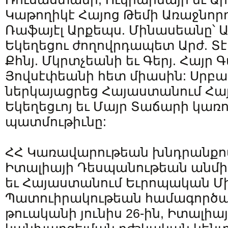
Կաթողիկէ Հայոց Թեմի Առաջնորդ
Ռաֆայէլ Արքեպս. Մինասեանը՝
Եկեղեցու ժողովրդապետ Արժ. Տէ
Քհնյ. Մկրտչեանի եւ Գերյ. Հայր 
Յովսէփեանի հետ միասին: Սրբա
ներկայացրեց Հայաստանում Հա
Եկեղեցւոյ եւ Մայր Տաճարի կառ
պատմութիւնը:
ՀՀ Կառավարութեան խնդրանքո
Իտալիայի Դեսպանութեան անմի
եւ Հայաստանում Եւրոպական Մ
Պատուիրակութեան համագործակ
թուականի յունիս 26-ին, Իտալիա