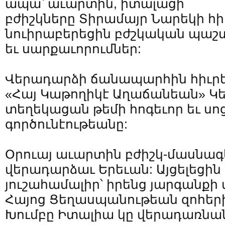
ապա՝ աւարտին, իտալացի
բժիշկները Տիրամայր Նարեկի հ
նուիրաբերեցին բժշկական պաշ
եւ սարքաւորումներ:
Վերադարձի ճանապարհին հիւրեր
«Հայ Կաթողիկէ Աղաճանեան» Կե
տեղեկացան թեմի հոգեւոր եւ ս
գործունէութեանը:
Օրուայ աւարտին բժիշկ-մասնագ
վերադարձաւ Երեւան: Այցելեցի
յուշահամալիր՝ իրենց յարգանքի 
Հայոց Ցեղասպանութեան զոհերի
Խումբը Իտալիա կը վերադառնան յ