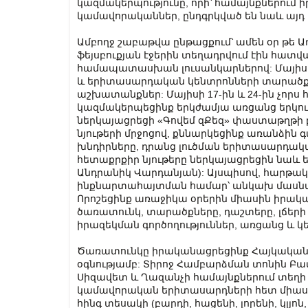
կազմակերպությունը, որի՝ համայնքներում
կամավորականներ, ընդգրկված են նաև այդ
Ամբողջ շաբաթվա ընթացքում՝ ամեն օր թե 
ֆեյսբուքյան էջերին տեղադրվում էին հատվ
համապատասխան լուսանկարներով: Մայիսի 1
և երիտասարդական կենտրոնների տարածք
աշխատանքներ: Մայիսի 17-ին և 24-ին չորս
կազմակերպեցինք երկժամյա առցանց երկու
ներկայացրեցի «Գովեմ զՔեզ» փաստաթղթի բ
նյութերի մրջոցով, քննարկեցինք առանձ
խնդիրները, դրանց լուծման երիտասարդա
հետաքրքիր նյութերը ներկայացրեցին նաև
Անդրանիկ Վարդանյան): Այսպիսով, հարթա
ինքնարտահայտման համար՝ անկախ մասն
Որոշեցինք առաջիկա օրերին միասին իրա
ծառատունկ, տարածքները, դաշտերը, լճերի
իրազեկման գործողություններ, առցանց և կ
Ծառատունկը իրականացրեցինք Հայկակա
օգնությամբ: Տիրոջ Համբարձման տոնին Բա
Սիզավետ և Ղազանչի համայնքներում տեղի
կամավորական երիտասարդների հետ միաս
հինգ տեսակի (բարդի, հացենի, լորենի, կլյո