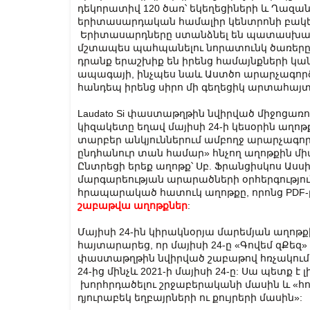
դեկորատիվ 120 ծառ՝ եկեղեցիների և Ղազան
երիտասարդական համալիր կենտրոնի բակե
Երիտասարդները ստանձնել են պատասխան
մշտապես պահպանելու նորատունկ ծառերը
դրանք երաշխիք են իրենց համայնքների կա
ապագայի, ինչպես նաև Աստծո արարչագոր
հանդեպ իրենց սիրո մի գեղեցիկ արտահայտո
Laudato Si փաստաթղթին նվիրված միջոցառո
կիզակետը եղավ մայիսի 24-ի կեսօրին աղո
տարբեր անկյուններում ամբողջ արարչագործ
ընդհանուր տան համար» հնչող աղոթքին մի
Ընտրեցի երեք աղոթք՝ Սբ. Ֆրանցիսկոս Ասս
մարգարեության արարածների օրհերգությունը՝
հրապարակած հատուկ աղոթքը, որոնց PDF-ը
շաբաթվա աղոթքներ
:
Մայիսի 24-ին կիրակնօրյա մարեմյան աղոթ
հայտարարեց, որ մայիսի 24-ը «Գովեմ զՔ
փաստաթղթին նվիրված շաբաթով հռչակում է 
24-ից մինչև 2021-ի մայիսի 24-ը: Սա պետք 
խորհրդածելու շրջաբերականի մասին և «հո
դյուրաբեկ եղբայրների ու քույրերի մասին»: