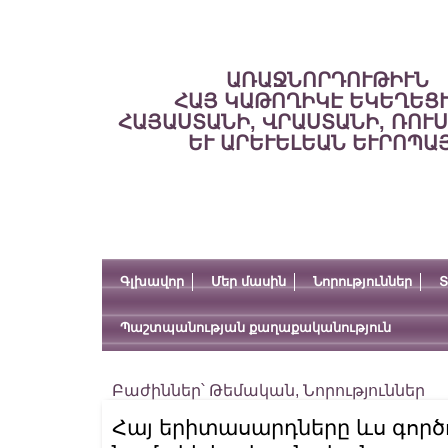
ԱՌԱՋՆՈՐԴՈՒԹԻՒՆ
ՀԱՅ ԿԱԹՈՂԻԿԷ ԵԿԵՂԵՑ
ՀԱՅԱՍՏԱՆԻ, ՎՐԱՍՏԱՆԻ, ՌՈՒ
ԵՒ ԱՐԵՒԵԼԵԱՆ ԵՒՐՈՊԱ
Գլխավոր
Մեր մասին
Նորություններ
Տ
Պաշտպանության քաղաքականություն
Բաժիններ՝
Թեմական
,
Նորություններ
Հայ երիտասարդները ևս գործո