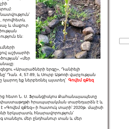
չիի
րում:
ատվություն՝
, որովհետև
նաչ և մաքուր
ծության
ւթյուն են:
Sear
for:
ւմների
թքով աշխարհի
ության՝ «մեր
անալը:
իզեցու «Արարածների երգը», Դանիելի
 Դան. 4, 57-89, և Սուրբ Աթոռի վարչության
 կարող եք ներբեռնել այստեղ՝
Գովեմ զՔեզ
քից հետո Ն. Ս. Ֆրանցիսկոս Քահանայապետը
եզ» փաստաթղթի հրապարակման տարեդարձն է և
«Գովեմ զՔեզ»-ի հատուկ տարի՝ 2020թ. մայիսի
է լինի երկարատև հնարավորություն՝
գ տանելու մեր ընդհանուր տան և մեր