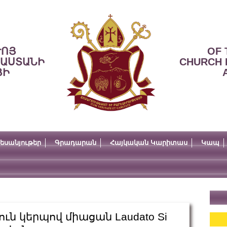
ՒՈՅ
OF 
ՍԱՍՏԱՆԻ
CHURCH 
ՅԻ
եսանյութեր
Գրադարան
Հայկական Կարիտաս
Կապ
ւն կերպով միացան Laudato Si