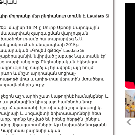
թվան
կիր մոլորակը մեր ընդհանուր տունն է. Laudato Si
20թ. մայիսի 16-24-ը Սուրբ Աթոռի Մարդկային
մապարփակ զարգացման վարչության
խաձեռնությամբ հայտարարվեց Ն.Ս.
անցիսկոս Քահանայապետի 2015թ.
ապարակած «Գովեմ զՔեզ»՝ Laudato Si
ջաբերականին նվիրված շաբաթ: Նպատակն էր՝
նգ տարի անց ողջ Ընդհանրական Եկեղեցու
շադրությունը դարձյալ հրավիրել այդ հույժ
րևոր և միշտ արդիական սոցիալ-
թղթի վրա և առիթ տալ վերստին մտածելու
հրավերների շուրջ:
աջեցին աշխարհի շատ կաթողիկէ համայնքներ և
 ևս ջանացինք կիսել այդ համընդհանուր
ը: Հայաստանի հյուսիսային չորս կաթողիկէ
 Բավրայի և Սիզավետի երիտասարդների հետ
ք, որոնք կոչված են իրենց հերթին լինելու
ող միջացառումների: Այս նախաձեռնությանն
ան Կարիտաս բարեսիրական