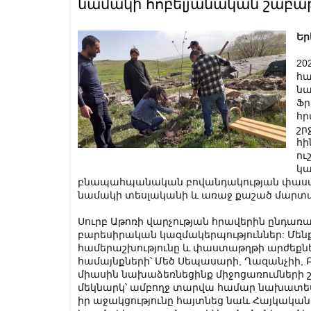
նամակի հոբելյանական շաբա
Եր
20
հա
նա
Ֆր
հր
շր
հի
ու
կա
բնապահպանական բովանդակության փաստա
նամակի տեսլականի և առաջ քաշած մարտա
Սուրբ Աթոռի վարչության հրավերին ընդառ
բարեսիրական կազմակերպություններ: Մենք
համերաշխությունը և փաստաթղթի արժեքներ
համայնքների՝ Մեծ Սեպասարի, Ղազանչիի,
միասին նախաձեռնեցինք միջոցառումների շար
մեկնարկ՝ ամբողջ տարվա համար նախատեսվ
իր աջակցությունը հայտնեց նաև Հայկակ