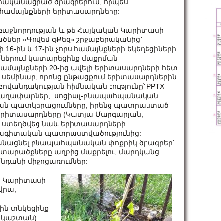
 իրականացրած ծրագրերում, որպես
 համայնքների երիտասարդները:
Առաջնորդության և թե Հայկական Կարիտասի
ածներ «Գովեմ զՔեզ» շրջաբերականից՝
6-ին և 17-ին չորս համայնքների եկեղեցիների
ներում կատարեցինք մաքրման
 համայնքների 20-ից ավելի երիտասարդների հետ
 սեմինար, որոնց ընթացքում երիտասարդներին
ովանդակության հիմնական էությունը՝ PPTX
ին գաղափարներ, սոցիալ-բնապահպանական
կան պատկերացումները, իրենց պատրաստած
 երիտասարդները (Կատյա Մարգարյան,
կ ստեղծվեց նաև երիտասարդների
ագիտական պատրաստվածությունից:
կանացնել բնապահպանական փոքրիկ ծրագրեր՝
 տարածքները աղբից մաքրելու, մարդկանց
ենդանի միջոցառումներ:
ն Կարիտասի
վրա,
ին տնկեցինք
ն, կաշտան)