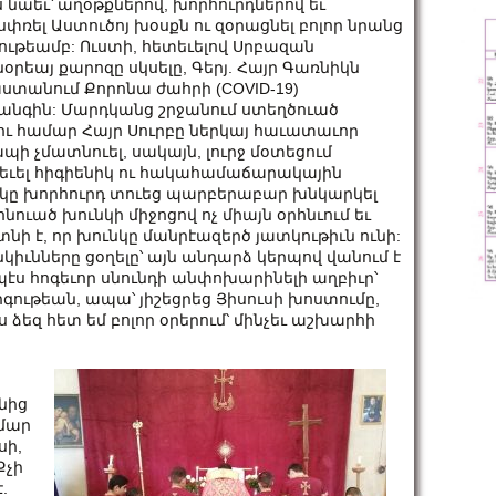
 նաեւ՝ աղօթքներով, խորհուրդներով եւ
փռել Աստուծոյ խօսքն ու զօրացնել բոլոր նրանց
ութեամբ: Ուստի, հետեւելով Սրբազան
րեայ քարոզը սկսելը, Գերյ. Հայր Գառնիկն
տանում Քորոնա ժահրի (COVID-19)
գին: Մարդկանց շրջանում ստեղծուած
ւ համար Հայր Սուրբը ներկայ հաւատաւոր
պի չմատնուել, սակայն, լուրջ մօտեցում
տեւել հիգիենիկ ու հակահամաճարակային
կը խորհուրդ տուեց պարբերաբար խնկարկել
նուած խունկի միջոցով ոչ միայն օրհնւում եւ
յտնի է, որ խունկը մանրէազերծ յատկութիւն ունի:
կիւնները ցօղելը՝ այն անդարձ կերպով վանում է
պէս հոգեւոր սնունդի անփոխարինելի աղբիւր՝
գութեան, ապա՝ յիշեցրեց Յիսուսի խոստումը,
ձեզ հետ եմ բո­լոր օրե­րում՝ մին­չեւ աշ­խար­հի
նից
­մար
սի,
Քչի
.