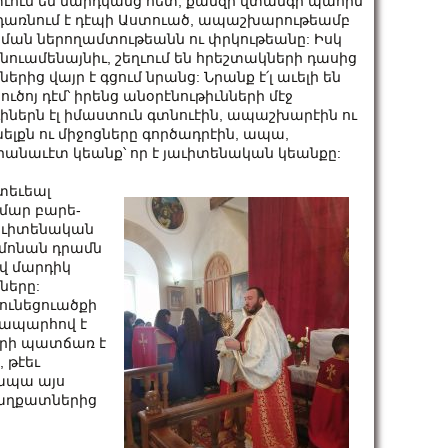
ում են մարդկանց հետ, քանզի վտանգի պահին
 դառնում է դէպի Աստուած, ապաշխարութեամբ
ման ներողամտութեանն ու փրկութեանը: Իսկ
 այնուամենայնիւ, շեղւում են հրեշտակների դասից
ից վայր է գցում նրանց: Նրանք է՛լ աւելի են
ծոյ դէմ՝ իրենց անօրէնութիւնների մէջ
րդիներն էլ իմաստուն գտնուէին, ապաշխարէին ու
ելքն ու միջոցները գործադրէին, ապա,
 երանաւէտ կեանք՝ որ է յաւիտենական կեանքը:
տեւեալ
մար բա­րե­
­ւի­տե­նա­կան
 Մամոնան դրամն
ով մարդիկ
ները:
ունեցուածքի
նապարհով է
երի պատճառ է
 թէեւ
 ապա այս
 աղքատներից