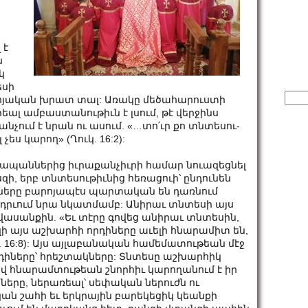
 է
ն
կ
եսի
Sear
ոյական խրատ տալ: Առակը մեծահարուստի
for:
րեալ ամբաստանութիւն է լսում, թէ վերջինս
նչում է նրան ու ասում. «…տո՛ւր քո տն­տե­սու­
 չես կա­րող» (Ղուկ. 16:2):
ապաններից իւրաքանչիւրի համար նուազեցնել
զի, երբ տնտեսութիւնից հեռացուի՝ ընդունեն
ները բարոյապէս պարտական են դառնում
րւում նրա նկատմամբ: Անիրաւ տնտեսի այս
նքին. «Եւ տէ­րը գո­վեց անի­րաւ տն­տե­սին,
 այս աշ­խար­հի որ­դի­նե­րը աւե­լի հնա­րա­միտ են,
Ղուկ. 16:8): Այս այլաբանական համեմատութեան մէջ
որդիները՝ հրեշտակները: Տնտեսը աշխարհիկ
ով հնարամտութեան շնորհիւ կարողանում է իր
երը, ներառեալ՝ սեփական ներուժն ու
ան շահի եւ երկրային բարեկեցիկ կեանքի