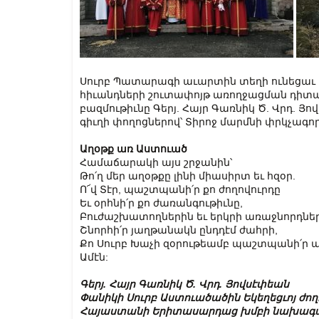
Սուրբ Պատարագի աւարտին տեղի ունեցաւ 
հիւանդների շուտափոյթ առողջացման դիտ
բազմութիւնը Գերյ. Հայր Գառնիկ Ծ. Վրդ. 
գիւղի փողոցներով՝ Տիրոջ մարմնի փրկչագործ
Աղօթք առ Աստուած
Համաճարակի այս շրջանին՝
Թո՛ղ մեր աղօթքը լինի միասիրտ եւ հզօր.
Ո՜վ Տէր, պաշտպանի՛ր քո ժողովուրդը
Եւ օրհնի՛ր քո ժառանգութիւնը,
Բուժաշխատողներին եւ երկրի առաջնորդնե
Շնորհի՛ր յաղթանակն ընդդէմ ժահրի,
Քո Սուրբ Խաչի զօրութեամբ պաշտպանի՛ր 
Ամէն:
Գերյ. Հայր Գառնիկ Ծ. Վրդ. Յովսէփեան
Փանիկի Սուրբ Աստուածածին Եկեղեցւոյ ժ
Հայաստանի Երիտասարդաց խմբի նախագ