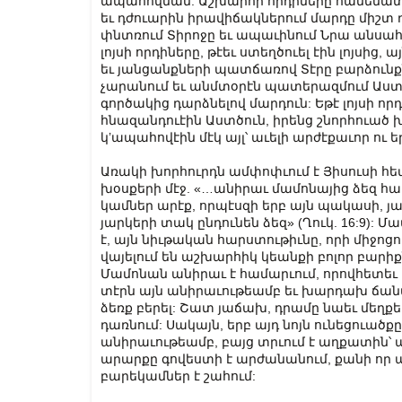
ապահովման: Աշխարհի որդիները համեմատւ
եւ դժուարին իրավիճակներում մարդը միշտ
փնտռում Տիրոջը եւ ապաւինում Նրա անսահ
լոյսի որդիները, թէեւ ստեղծուել էին լոյսից,
եւ յանցանքների պատճառով Տէրը բարձունքներ
չարանում եւ անմտօրէն պատերազմում Աստու
գործակից դարձնելով մարդուն: Եթէ լոյսի ո
հնազանդուէին Աստծուն, իրենց շնորհուած խ
կ’ապահովէին մէկ այլ՝ աւելի արժէքաւոր ու
Առակի խորհուրդն ամփոփւում է Յիսուսի հե
խօսքերի մէջ. «…անի­րաւ մամոնայից ձեզ հա­
կամ­ներ արէք, որ­պէս­զի երբ այն պա­կա­սի, յա
յար­կե­րի տակ ըն­դու­նեն ձեզ» (Ղուկ. 16:9):
է, այն նիւթական հարստութիւնը, որի միջոց
վայելում են աշխարհիկ կեանքի բոլոր բարիք
Մամոնան անիրաւ է համարւում, որովհետեւ 
տէրն այն անիրաւութեամբ եւ խարդախ ճա
ձեռք բերել: Շատ յաճախ, դրամը նաեւ մեղք
դառնում: Սակայն, երբ այդ նոյն ունեցուածքը,
անիրաւութեամբ, բայց տրւում է աղքատին՝
արարքը գովեստի է արժանանում, քանի որ
բարեկամներ է շահում: