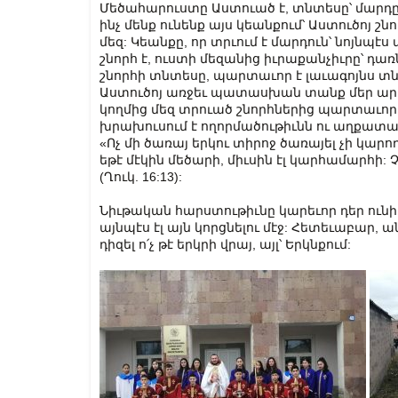
Մեծահարուստը Աստուած է, տնտեսը՝ մարդը:
ինչ մենք ունենք այս կեանքում՝ Աստուծոյ շն
մեզ: Կեանքը, որ տրւում է մարդուն՝ նոյնպէ
շնորհ է, ուստի մեզանից իւրաքանչիւրը՝ դառ
շնորհի տնտեսը, պարտաւոր է լաւագոյնս տնօ
Աստուծոյ առջեւ պատասխան տանք մեր արա
կողմից մեզ տրուած շնորհներից պարտաւոր 
խրախուսում է ողորմածութիւնն ու աղքատասի
«Ոչ մի ծա­ռայ եր­կու տի­րոջ ծա­ռա­յել չի կա­ր
եթէ մէ­կին մե­ծա­րի, միւ­սին էլ կար­հա­մար­հի: Չ
(Ղուկ. 16:13):
Նիւթական հարստութիւնը կարեւոր դեր ունի
այնպէս էլ այն կորցնելու մէջ: Հետեւաբար, 
դիզել ո՛չ թէ երկրի վրայ, այլ՝ Երկնքում: