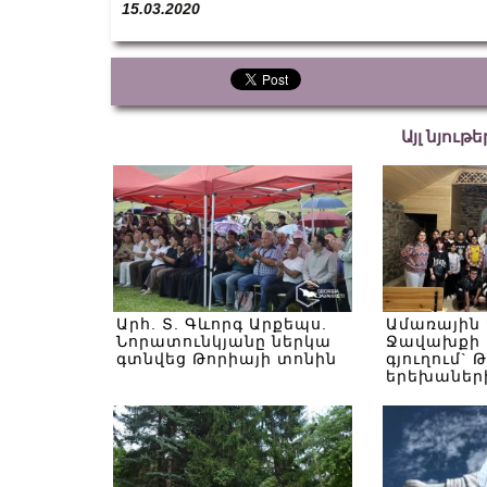
15.03.2020
Այլ նյութ
Արհ. Տ. Գևորգ Արքեպս.
Ամառային
Նորատունկյանը ներկա
Ջավախքի 
գտնվեց Թորիայի տոնին
գյուղում` 
երեխաներ