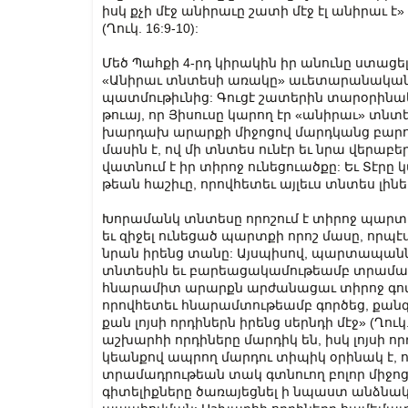
իսկ քչի մէջ անիրա­ւը շա­տի մէջ էլ անի­րաւ է»
(Ղուկ. 16:9-10):
Մեծ Պահքի 4-րդ կիրակին իր անունը ստացել
«Անիրաւ տնտեսի առակը» աւետարանակա
պատմութիւնից: Գուցէ շատերին տարօրինա
թուայ, որ Յիսուսը կարող էր «անիրաւ» տնտ
խարդախ արարքի միջոցով մարդկանց բար
մասին է, ով մի տնտես ունէր եւ նրա վերաբե
վատնում է իր տիրոջ ունեցուածքը: Եւ Տէրը կա
թեան հա­շի­ւը, որով­հե­տեւ այ­լե­ւս տնտես լի­նել
Խորամանկ տնտեսը որոշում է տիրոջ պարտ
եւ զիջել ունեցած պարտքի որոշ մասը, որպէս
նրան իրենց տանը: Այսպիսով, պարտապան
տնտեսին եւ բարեացակամութեամբ տրամադ
հնարամիտ արարքն արժանացաւ տիրոջ գովասա
որով­հե­տեւ հնա­րա­մ­տու­թեամբ գործեց, քանզի
քան լոյ­սի որ­դի­նե­րն իրենց սերն­դի մէջ» (
աշխարհի որդիները մարդիկ են, իսկ լոյսի 
կեանքով ապրող մարդու տիպիկ օրինակ է, 
տրամադրութեան տակ գտնուող բոլոր միջոցն
գիտելիքները ծառայեցնել ի նպաստ անձնակ