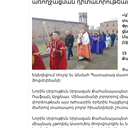
առողջացման դիտաւորութեա
«Ա
տա
Փր
ցն
Մա
(Ս
15
Քա
Փա
Եկեղեցում Սուրբ եւ Անմահ Պատարագ մատուց
Յովսէփեանի:
Նորին Սրբութիւն Սրբազան Քահանայապետ Ֆ
Ռաֆայէլ Արքեպս. Մինասեանի յորդորով մ
փորձութեան այս դժուարին օրերին հայցելո
ժահրով տառապող բոլոր հիւանդների շու
Նորին Սրբութիւն Սրբազան Քահանայապետ Ֆր
միայնակ չթողնել Աստուծոյ ժողովուրդին եւ 