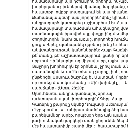
համաճարակի այս դժուարին օրերին, ինչպէս
խորհրդածութիւններով միանալ մարդկանց, ս
հաւատքը, ովքեր տառապում են այս հիւանդ
Քահանայապետի այս յորդորին՝ մինչ կիրակնօ
անդրադարձ կատարեց աշխարհում եւ Հայաս
համավարակի տարածման ահագնացող վտան
տագնապային իրավիճակը փոքր-ինչ մեղմելո
ժողովուրդին, նախ եւ առաջ, յորդորեց խուճա
ցուցաբերել, պահպանել զգօնութիւնը եւ հե
անվտանգութեան կանոններին: Հայր Գառնի
թէ՛ տանը, թէ՛ աշխատավայրում, քանի որ օրհ
սրբւում է խնկարկուող միջավայրը, այլեւ՝ յա
Յաջորդ խորհուրդն էր օրհնեալ ջրով տան ան
սատանային եւ ամէն տեսակ չարիք, իսկ, որ
ընթերցել Աստուածաշունչ եւ Մատեան Ողբեր
որ տուեց մարդկութեանը. «Մի՛ վա­խե­ցէք, …ես 
վա­խ­ճա­նը» (Մտթ. 28:20):
Այնուհետեւ, անդրադառնալով օրուայ
աւետարանական խորհուրդին՝ Գերյ. Հայր
Գառնիկը քարոզը սկսեց Ղուկասի Աւետարա
մէջբերումով. «…անի­րաւ մա­մո­նա­յից ձեզ հա
բա­րե­կամ­ներ արէք, որ­պէս­զի երբ այն պա­կա­
յա­ւի­տե­նա­կան յար­կե­րի տակ ըն­դու­նեն ձեզ: 
մէջ հա­ւա­տա­րի­մը շա­տի մէջ էլ հա­ւա­տա­րիմ է