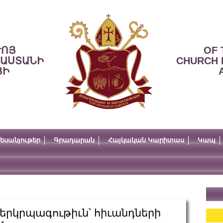
ՒՈՅ
OF 
ՍԱՍՏԱՆԻ
CHURCH 
ՅԻ
եսանյութեր
Գրադարան
Հայկական Կարիտաս
Կապ
երկրպագութիւն՝ հիւանդների