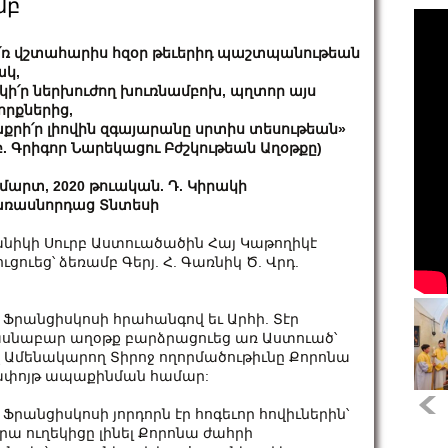
մբ
՛ռ վշտահարիս հզօր թեւերիդ պաշտպանութեան
կ,
կի՛ր ներխուժող խուռնամբոխ, պղտոր այս
որքներից,
քրի՛ր լիովին զգայարանը սրտիս տեսութեան»
բ. Գրիգոր Նարեկացու Բժշկութեան Աղօթքը)
 մարտ, 2020 թուական. Դ. Կիրակի
ռասնորդաց Տնտեսի
նիկի Սուրբ Աստուածածին Հայ Կաթողիկէ
ուեց՝ ձեռամբ Գերյ. Հ. Գառնիկ Ծ. Վրդ.
րանցիսկոսի հրահանգով եւ Արհի. Տէր
իասնաբար աղօթք բարձրացուեց առ Աստուած՝
վ Ամենակարող Տիրոջ ողորմածութիւնը Քորոնա
տափոյթ ապաքինման համար:
անցիսկոսի յորդորն էր հոգեւոր հովիւներին՝
նրա ուղեկիցը լինել Քորոնա ժահրի