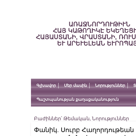
ԱՌԱՋՆՈՐԴՈՒԹԻՒՆ
ՀԱՅ ԿԱԹՈՂԻԿԷ ԵԿԵՂԵՑ
ՀԱՅԱՍՏԱՆԻ, ՎՐԱՍՏԱՆԻ, ՌՈՒ
ԵՒ ԱՐԵՒԵԼԵԱՆ ԵՒՐՈՊԱ
Գլխավոր
Մեր մասին
Նորություններ
Տ
Պաշտպանության քաղաքականություն
Բաժիններ՝
Թեմական
,
Նորություններ
Փանիկ. Սուրբ Հաղորդութեան 