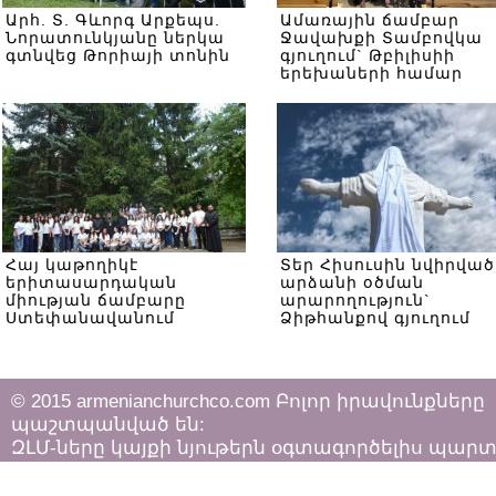
Արհ. Տ. Գևորգ Արքեպս.
Ամառային ճամբար
Նորատունկյանը ներկա
Ջավախքի Տամբովկա
գտնվեց Թորիայի տոնին
գյուղում` Թբիլիսիի
երեխաների համար
Հայ կաթողիկէ
Տեր Հիսուսին նվիրված
երիտասարդական
արձանի օծման
միության ճամբարը
արարողություն`
Ստեփանավանում
Ձիթհանքով գյուղում
© 2015 armenianchurchco.com Բոլոր իրավունքները
պաշտպանված են:
ԶԼՄ-ները կայքի նյութերն օգտագործելիս պար
հետևել «Հեղինակային իրավունքի և հարակից
իրավունքների մասին»