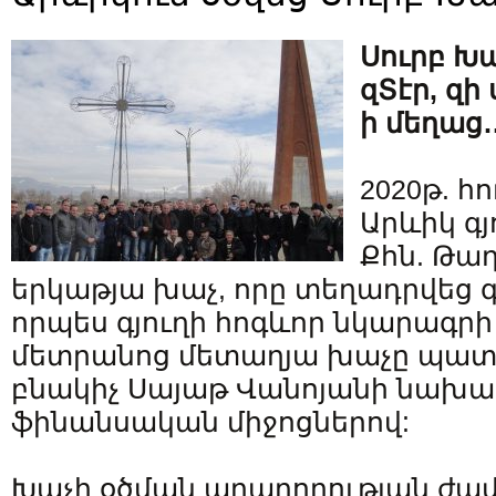
Սուրբ Խ
զՏէր, զի
ի մեղաց
2020թ. հ
Արևիկ գյ
Քհն. Թադ
երկաթյա խաչ, որը տեղադրվեց գ
որպես գյուղի հոգևոր նկարագրի
մետրանոց մետաղյա խաչը պատր
բնակիչ Սայաթ Վանոյանի նախա
ֆինանսական միջոցներով:
Խաչի օծման արարողության ժամ