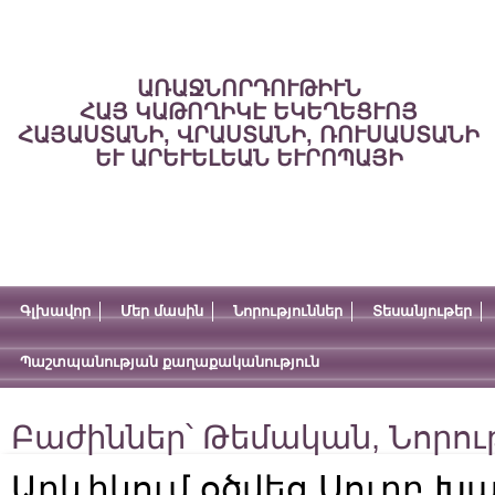
ԱՌԱՋՆՈՐԴՈՒԹԻՒՆ
ՀԱՅ ԿԱԹՈՂԻԿԷ ԵԿԵՂԵՑՒՈՅ
ՀԱՅԱՍՏԱՆԻ, ՎՐԱՍՏԱՆԻ, ՌՈՒՍԱՍՏԱՆԻ
ԵՒ ԱՐԵՒԵԼԵԱՆ ԵՒՐՈՊԱՅԻ
Գլխավոր
Մեր մասին
Նորություններ
Տեսանյութեր
Պաշտպանության քաղաքականություն
Բաժիններ՝
Թեմական
,
Նորու
Արևիկում օծվեց Սուրբ Խա