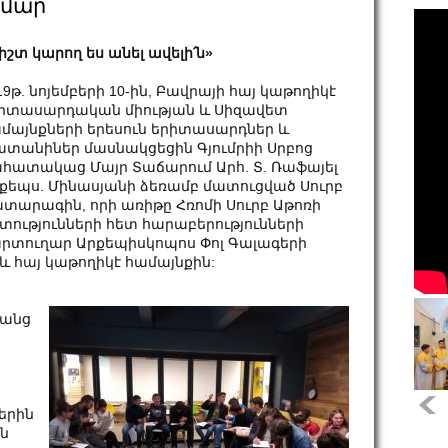
ամար
իշտ կարող ես անել ավելի՛ն»
19թ. նոյեմբերի 10-ին, Բավրայի հայ կաթողիկէ
իտասարդական միության և Սիզավետ
մայնքների երեսուն երիտասարդներ և
տանիներ մասնակցեցին Գյումրիի Սրբոց
հատակաց Մայր Տաճարում Արհ. Տ. Ռաֆայել
քեպս. Մինասյանի ձեռամբ մատուցված Սուրբ
տարագին, որի առիթը Հռոմի Սուրբ Աթոռի
տությունների հետ հարաբերությունների
րտուղար Արքեպիսկոպոս Փոլ Գալագերի
և հայ կաթողիկէ համայնքին:
րանց
երին
ն