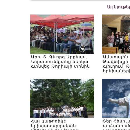
Այլ նյութ
Արհ. Տ. Գևորգ Արքեպս.
Ամառային
Նորատունկյանը ներկա
Ջավախքի 
գտնվեց Թորիայի տոնին
գյուղում` 
երեխաներ
Հայ կաթողիկէ
Տեր Հիսու
երիտասարդական
արձանի օ