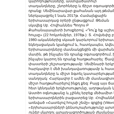
կարողությունները, աստվածատուր
տաղանդները, շնորհները և ճիշտ օգտագործ
դրանք: Սեմինարավար քահանան այդ թեմա
ներկայացրել է նաև 2017թ. Համայնքային
երիտասարդաց օրերի ընթացքում: Թեման
սկսվեց Սբ. Հովհաննես Պողոս Բ
Քահանայապետի խոսքերով. «Դու՛ք եք աշխարհի 
հույսը» (22 հոկտեմբեր, 1978թ.): Տ. Հովսեփ
1980-ականներից սկսած կարևորում երիտաս
եկեղացական կյանքում և, հատկապես, Ավե
Երիտասարդները մասնակցեցին մի վարժանքի
մասին, թե ինչպես են դրանք օգտագործում,
ինչպես կարող են դրանք հաղթահարել: Ծավ
փաստերի շեշտադրությամբ: Սեմինարի երկր
հարկավոր է մեծ խանդավառությամբ և հ
տաղանդները և միշտ ձգտել կատարելության
սանդղակ: Հարկավոր է ամեն մի մասնագիտու
միշտ հաղթահարելով ինքդ քեզ: Բայց այս 
հետ կենդանի երկխոսությունը, աղոթական կ
Աստծո օգնությանը և չլինել երբեք մեծամի
երիտասարդներին բացատրեց Սբ. Հովհաննե
առնված «Հատելով հույսի շեմը» գրքից (Vittorio Me
«Երիտասարդների կենսուրախությունը արտաց
ուներ մարդու արարչագործության ժամանա