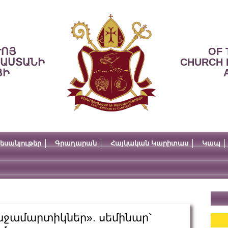
ՒՈՅ
OF 
ՍԱՍՏԱՆԻ
CHURCH 
ՅԻ
եսանյութեր
Գրադարան
Հայկական Կարիտաս
Կապ
աջամարտիկներ». սեմինար՝