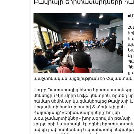
Բավրայի երիտասարդների հ
«Մ
20
եր
հա
պա
Նա
Ար
Պա
Պե
քա
պաշտոնական այցելությունն էր Հայաստան 
Սուրբ Պատարագից հետո երիտասարդները
մեկնեցին Գյումրիի Լոֆթ կենտրոն, որտեղ ն
համար սեմինար կազմակերպեց Բավրայի և
Սիզավետի հոգևոր հովիվ Տ. Հովսեփ քհն.
Գալստյանը՝ «Երիտասարդները՝ հույսի
առաջամարտիկներ» խորագրով մի թեմայի
շուրջ, որի նպատակն էր օգնել երիտասարդն
ավելի լավ հասկանալ և գնահատել սեփակա