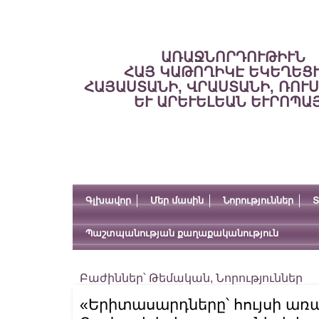
ԱՌԱՋՆՈՐԴՈՒԹԻՒՆ
ՀԱՅ ԿԱԹՈՂԻԿԷ ԵԿԵՂԵՑ
ՀԱՅԱՍՏԱՆԻ, ՎՐԱՍՏԱՆԻ, ՌՈՒ
ԵՒ ԱՐԵՒԵԼԵԱՆ ԵՒՐՈՊԱ
Գլխավոր
Մեր մասին
Նորություններ
Տ
Պաշտպանության քաղաքականություն
Բաժիններ՝
Թեմական
,
Նորություններ
«Երիտասարդները՝ հույսի առ