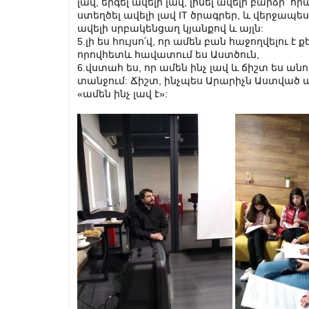
լավ, երգել ավելի լավ, լինել ավելի բարձր ո
ստեղծել ավելի լավ IT ծրագրեր, և վերջապես
ավելի սրբակենցաղ կյանքով և այլն:
5.լի ես հույսո՛վ, որ ամեն բան հաջողվելու է
որովհետև հավատում ես Աստծուն,
6.վստահ ես, որ ամեն ինչ լավ և ճիշտ ես անո
տանջում: Ճիշտ, ինչպես Արարիչն Աստված ա
«ամեն ինչ լավ է»: