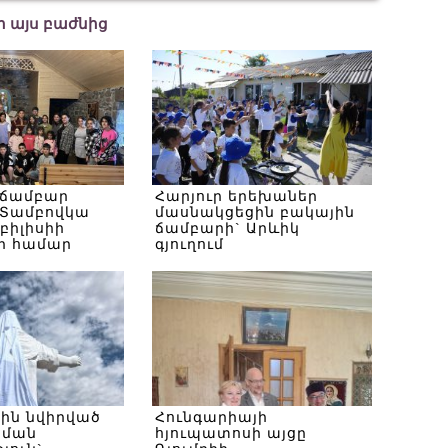
եր այս բաժնից
 ճամբար
Հարյուր երեխաներ
Տամբովկա
մասնակցեցին բակային
Թբիլիսիի
ճամբարի` Արևիկ
ի համար
գյուղում
սին նվիրված
Հունգարիայի
ծման
հյուպատոսի այցը