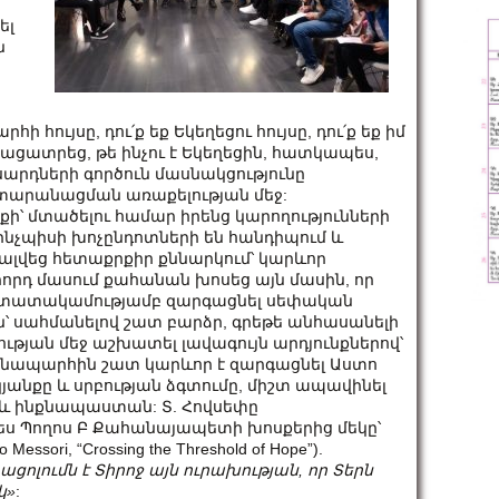
ել
ն
հույսը, դու՛ք եք Եկեղեցու հույսը, դու՛ք եք իմ
ը բացատրեց, թե ինչու է Եկեղեցին, հատկապես,
արդների գործուն մասնակցությունը
տարանացման առաքելության մեջ:
՝ մտածելու համար իրենց կարողությունների
 ինչպիսի խոչընդոտների են հանդիպում և
ալվեց հետաքրքիր քննարկում՝ կարևոր
որդ մասում քահանան խոսեց այն մասին, որ
աստատակամությամբ զարգացնել սեփական
՝ սահմանելով շատ բարձր, գրեթե անհասանելի
թյան մեջ աշխատել լավագույն արդյունքներով՝
ճանապարհին շատ կարևոր է զարգացնել Աստո
յանքը և սրբության ձգտումը, միշտ ապավինել
տ և ինքնապաստան: Տ. Հովսեփը
ս Պողոս Բ Քահանայապետի խոսքերից մեկը՝
ssori, “Crossing the Threshold of Hope”).
ոլումն է Տիրոջ այն ուրախության, որ Տերն
կ»
: