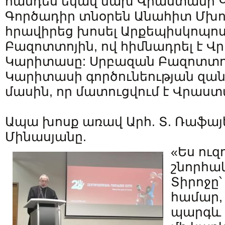
հանդես եկավ նախ Վրաստանի
Գործադիր տնօրեն Անահիտ Մխո
հրավիրեց խոսել Արքեպիսկոպո
Բազոտտոյին, ով հիմնադրել է 
Կարիտասը: Սրբազան Բազոտտ
Կարիտասի գործունեության զա
մասին, որ մատուցվում է Վրաստ
Ապա խոսք առավ Արհ. Տ. Ռաֆայե
Մինասյանը.
«Ես ուզ
շնորհակ
Տիրոջը
համար, 
պարգև է