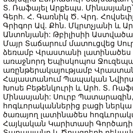
Տ. Ռաֆայել Արքեպս. Մինասյանը՝
Գերհ. Հ. Գառնիկ Ծ. Վրդ. Հովսեփյ
Գրիգոր Ավ. Քհն. Մկրտչյանի և Ար
Անտոնյանի: Թբիլիսիի Աստված
Մայր Տաճարում մատուցվեց Սո
ձեռամբ Վրաստանի լատինածես 
առաջնորդ Եպիսկոպոս Ջուզեպպ
առընթերակայությամբ Վրաստան
Հայաստանում Պապական Նվիրա
Խոսե Բեթենկուրի և Արհ. Տ. Ռաֆ
Մինասյանի: Սուրբ Պատարագին,
հոգևորականներից բացի ներկա
ծառայող լատինածես հոգևորակ
Հայկական Կարիտասի Գործադի
Տարասյանը և Ծրագրերի ղեկա