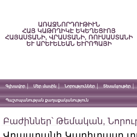
ԱՌԱՋՆՈՐԴՈՒԹԻՒՆ
ՀԱՅ ԿԱԹՈՂԻԿԷ ԵԿԵՂԵՑՒՈՅ
ՀԱՅԱՍՏԱՆԻ, ՎՐԱՍՏԱՆԻ, ՌՈՒՍԱՍՏԱՆԻ
ԵՒ ԱՐԵՒԵԼԵԱՆ ԵՒՐՈՊԱՅԻ
Գլխավոր
Մեր մասին
Նորություններ
Տեսանյութեր
Պաշտպանության քաղաքականություն
Բաժիններ՝
Թեմական
,
Նորու
Վրաստանի Կարիտասը տո