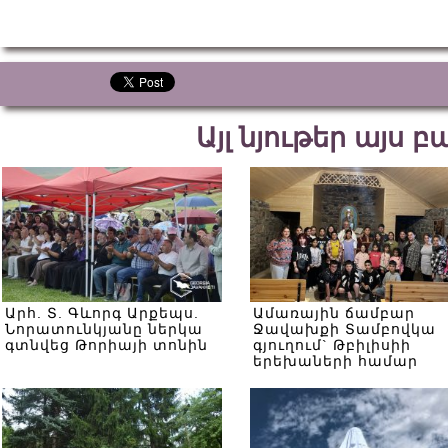
Այլ նյութեր այս 
Արհ. Տ. Գևորգ Արքեպս.
Ամառային ճամբար
Նորատունկյանը ներկա
Ջավախքի Տամբովկա
գտնվեց Թորիայի տոնին
գյուղում` Թբիլիսիի
երեխաների համար