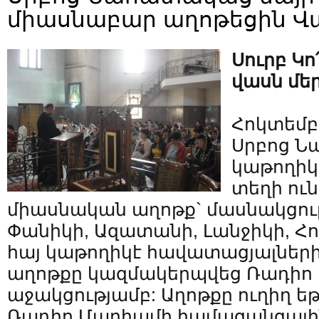
միասնաբար աղոթեցին 
Սուրբ Կո
վասն մե
Հոկտեմբե
Սրբոց Ն
կաթողիկ
տեղի ու
միասնական աղոթք` մասնակցութ
Փանիկի, Ազատանի, Լանջիկի, Հ
հայ կաթողիկէ հավատացյալներ
աղոթքը կազմակերպվեց Ռադիո
աջակցությամբ: Աղոթքը ուղիղ ե
Ռադիո Մարիամի համացանցային