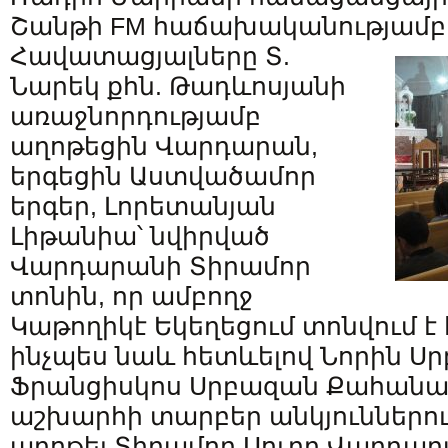
Շանթի FM հաճախականությամբ
Հավատացյալները Տ.
Նարեկ քհն. Թադևոսյանի
առաջնորդությամբ
աղոթեցին Վարդարան,
երգեցին Աստվածամոր
երգեր, Լորետանյան
Լիթանիա՝ նվիրված
Վարդարանի Տիրամոր
տոնին, որ ամբողջ
Կաթողիկէ Եկեղեցում տոնվում է 
ինչպես նաև հետևելով Նորին Սր
Ֆրանցիսկոս Սրբազան Քահանայ
աշխարհի տարբեր անկյուններում
աղոթել Տիրամոր Սուրբ Վարդար