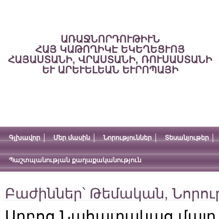
ԱՌԱՋՆՈՐԴՈՒԹԻՒՆ
ՀԱՅ ԿԱԹՈՂԻԿԷ ԵԿԵՂԵՑՒՈՅ
ՀԱՅԱՍՏԱՆԻ, ՎՐԱՍՏԱՆԻ, ՌՈՒՍԱՍՏԱՆԻ
ԵՒ ԱՐԵՒԵԼԵԱՆ ԵՒՐՈՊԱՅԻ
Գլխավոր
Մեր մասին
Նորություններ
Տեսանյութեր
Պաշտպանության քաղաքականություն
Բաժիններ՝
Թեմական
,
Նորու
Սրբոց Նահատակաց մայր