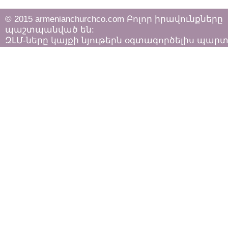
© 2015 armenianchurchco.com Բոլոր իրավունքները
պաշտպանված են:
ԶԼՄ-ները կայքի նյութերն օգտագործելիս պար
հետևել «Հեղինակային իրավունքի և հարակից
իրավունքների մասին»
ՀՀ օրենքի դրույթներին: