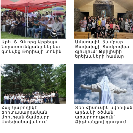
Արհ. Տ. Գևորգ Արքեպս.
Ամառային ճամբար
Նորատունկյանը ներկա
Ջավախքի Տամբովկա
գտնվեց Թորիայի տոնին
գյուղում` Թբիլիսիի
երեխաների համար
Հայ կաթողիկէ
Տեր Հիսուսին նվիրված
երիտասարդական
արձանի օծման
միության ճամբարը
արարողություն`
Ստեփանավանում
Ձիթհանքով գյուղում