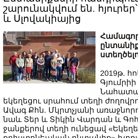
շարունակվում են. հյուրե
և Սլովակիայից
Համագոր
ընտանիք
ստեղծելո
2019թ. հ
Գյումրիի
Նահատա
եկեղեցու սրահում տեղի ժողովր
Ավագ Քհն. Մկրտչյանի առաջնորդ
նաև Տեր և Տիկին Վարդան և Գո
ջանքերով տեղի ունեցավ «Եկեղ
քրիստոնեական ընտանիք» խորա