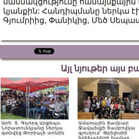
մասնակցությունը համայնքային
կյանքին: Հանդիպմանը ներկա է
Գյումրիից, Փանիկից, Մեծ Սեպա
Այլ նյութեր այս 
Արհ. Տ. Գևորգ Արքեպս.
Ամառային ճամբար
Նորատունկյանը ներկա
Ջավախքի Տամբովկա
գտնվեց Թորիայի տոնին
գյուղում` Թբիլիսիի
երեխաների համար