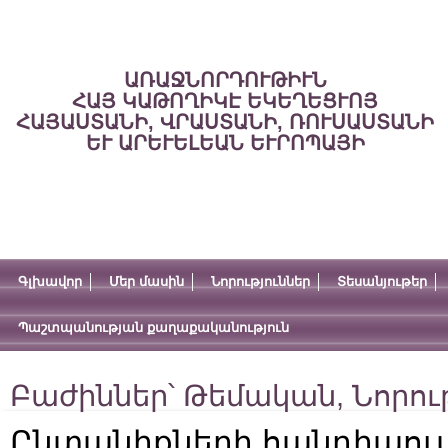
ԱՌԱՋՆՈՐԴՈՒԹԻՒՆ
ՀԱՅ ԿԱԹՈՂԻԿԷ ԵԿԵՂԵՑՒՈՅ
ՀԱՅԱՍՏԱՆԻ, ՎՐԱՍՏԱՆԻ, ՌՈՒՍԱՍՏԱՆԻ
ԵՒ ԱՐԵՒԵԼԵԱՆ ԵՒՐՈՊԱՅԻ
Գլխավոր
Մեր մասին
Նորություններ
Տեսանյութեր
Պաշտպանության քաղաքականություն
Բաժիններ՝
Թեմական
,
Նորու
Ընտանիքների հանդիպու