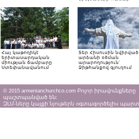
Հայ կաթողիկէ
Տեր Հիսուսին նվիրված
երիտասարդական
արձանի օծման
միության ճամբարը
արարողություն`
Ստեփանավանում
Ձիթհանքով գյուղում
© 2015 armenianchurchco.com Բոլոր իրավունքները
պաշտպանված են:
ԶԼՄ-ները կայքի նյութերն օգտագործելիս պար
հետևել «Հեղինակային իրավունքի և հարակից
իրավունքների մասին»
ՀՀ օրենքի դրույթներին: