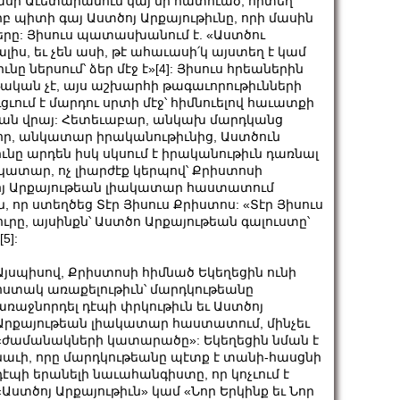
ասի Աւետարանում կայ մի հատուած, որտեղ
րբ պիտի գայ Աստծոյ Արքայութիւնը, որի մասին
ները: Յիսուս պատասխանում է. «Աստծու
լիս, եւ չեն ասի, թէ ահաւասի՛կ այստեղ է կամ
նը ներսում՝ ձեր մէջ է»
[4]
: Յիսուս հրեաներին
ւթական չէ, այս աշխարհի թագաւորութիւնների
ւցւում է մարդու սրտի մէջ՝ հիմնուելով հաւատքի
ն վրայ: Հետեւաբար, անկախ մարդկանց
որ, անկատար իրականութիւնից, Աստծուն
նը արդեն իսկ սկսում է իրականութիւն դառնալ
նկատար, ոչ լիարժէք կերպով՝ Քրիստոսի
տծոյ Արքայութեան լիակատար հաստատում
 որ ստեղծեց Տէր Յիսուս Քրիստոս: «Տէր Յիսուս
ուրը, այսինքն՝ Աստծո Արքայութեան գալուստը՝
[5]
:
Այսպիսով, Քրիստոսի հիմնած Եկեղեցին ունի
հստակ առաքելութիւն՝ մարդկութեանը
առաջնորդել դէպի փրկութիւն եւ Աստծոյ
Արքայութեան լիակատար հաստատում, մինչեւ
«ժամանակների կատարածը»: Եկեղեցին նման է
նաւի, որը մարդկութեանը պէտք է տանի-հասցնի
դէպի երանելի նաւահանգիստը, որ կոչւում է
«Աստծոյ Արքայութիւն» կամ «Նոր Երկինք եւ Նոր