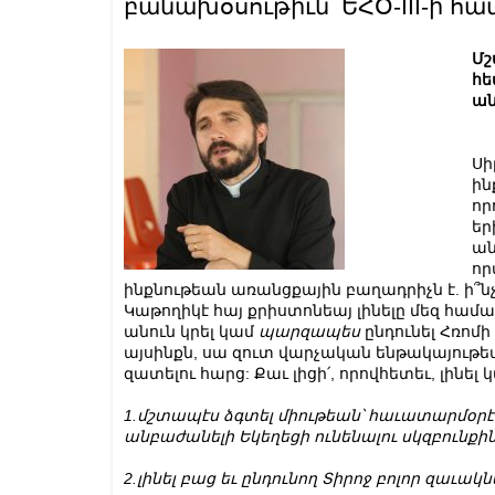
բանախօսութիւն՝ ԵՀՕ-III-ի հ
Մշ
հե
ան
Սի
ին
որ
եր
ան
որ
ինքնութեան առանցքային բաղադրիչն է. ի՞ն
Կաթողիկէ հայ քրիստոնեայ լինելը մեզ համ
անուն կրել կամ
պարզապես
ընդունել Հռոմ
այսինքն, սա զուտ վարչական ենթակայութեան
զատելու հարց: Քաւ լիցի՛, որովհետեւ, լինել 
1.մշտապէս ձգտել միութեան՝ հաւատարմօրէն 
անբաժանելի Եկեղեցի ունենալու սկզբունքին 
2.լինել բաց եւ ընդունող Տիրոջ բոլոր զաւակն