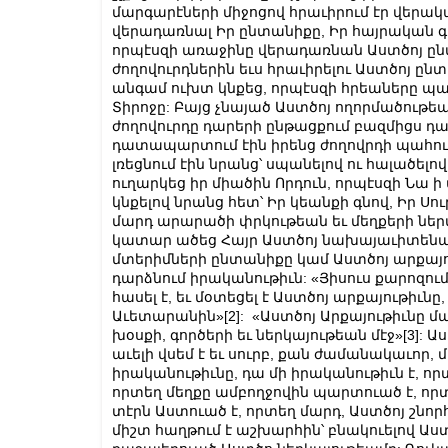
մարգարէների միջոցով հրաւիրում էր վերակ
վերադառնալ Իր ընտանիքը, Իր հայրական գի
որպէսզի առաջինը վերադառնան Աստծոյ ընտ
ժողովուրդներին եւս հրաւիրելու Աստծոյ ըն
անգամ ուխտ կնքեց, որպէսզի հրեաները պ
Տիրոջը: Բայց չնայած Աստծոյ ողորմածութե
ժողովուրդը դարերի ընթացքում բազմիցս դ
դատապարտում էին իրենց ժողովրդի պահուա
լռեցնում էին նրանց՝ սպանելով ու հալածելո
ուղարկեց իր միածին Որդուն, որպէսզի Նա ի
կնքելով նրանց հետ՝ Իր կեանքի գնով, Իր Սու
մարդ արարածի փրկութեան եւ մեղքերի ներմ
կատար ածեց Հայր Աստծոյ նախայաւիտենա
մտերիմների ընտանիքը կամ Աստծոյ արքայութ
դարձնում իրականութիւն: «Յիսուս քարոզու
հասել է, եւ մօտեցել է Աստծոյ արքայութիւ
Աւետարանին»
[2]
: «Աստծոյ Արքայութիւնը մ
խօսքի, գործերի եւ ներկայութեան մէջ»
[3]
: Ա
աւելի վսեմ է եւ սուրբ, քան ժամանակաւոր
իրականութիւնը, դա մի իրականութիւն է, ո
որտեղ մեղքը ամբողջովին պարտուած է, որ
տէրն Աստուած է, որտեղ մարդ, Աստծոյ շնորհ
միշտ հաղթում է աշխարհին՝ բնակուելով Աստ