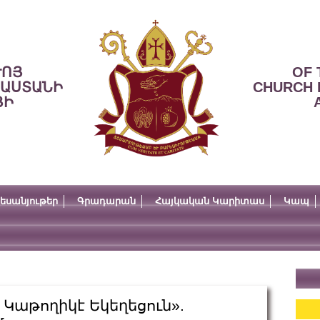
ՒՈՅ
OF 
ՍԱՍՏԱՆԻ
CHURCH 
ՅԻ
եսանյութեր
Գրադարան
Հայկական Կարիտաս
Կապ
 Կաթողիկէ Եկեղեցուն».