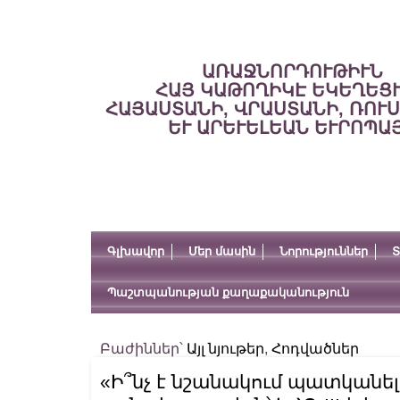
ԱՌԱՋՆՈՐԴՈՒԹԻՒՆ
ՀԱՅ ԿԱԹՈՂԻԿԷ ԵԿԵՂԵՑ
ՀԱՅԱՍՏԱՆԻ, ՎՐԱՍՏԱՆԻ, ՌՈՒ
ԵՒ ԱՐԵՒԵԼԵԱՆ ԵՒՐՈՊԱ
Գլխավոր
Մեր մասին
Նորություններ
Տ
Պաշտպանության քաղաքականություն
Բաժիններ՝
Այլ նյութեր
,
Հոդվածներ
«Ի՞նչ է նշանակում պատկանել