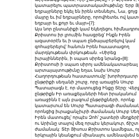
կատարելու պատրաստակամութիւնը: Երբ Յիս
եղբայրները եկել են իրեն տեսնելու, Նա, ցո
մայրը եւ իմ եղբայրները, որովհետեւ ով կատար
եղբայր եւ քոյր եւ մայր»
[7]
:
Այս նոր ընտանիքի կամ Եկեղեցու հիմնադրո
Քրիստոս իր լրումին հասցրեց՝ Ինքն Իրեն
ազատօրէն եւ ի սպառ ընծայաբերելով կամ
զոհաբերելով՝ հանուն Իրեն հաւատացող
մարդկութեան փրկութեան. «Սիրեց
իւրայիններին, ի սպառ սիրեց նրանց»
[8]
:
Քրիստոսի ի սպառ սիրոյ ամենակատարեալ
արտայայտութիւնը եղաւ նախ Սուրբ
Հաղորդութեան հաստատումը՝ խորհրդաւոր
ընթրիքի սեղանի շուրջ, որը առաջին Սուրբ
Պատարագն է, որ մատուցեց Ինքը Տէրը: Վեր
ընթրիքն Իր առաքելաների հետ իրականում
առաջինն է այն բազում ընթրիքների, որոնք
կատարւում են Սուրբ Պատարագի ժամանակ
որոնցից իւրաքանչիւրի ժամանակ Սուրբ Սեղ
Իրեն մատուցել՝ որպէս Զոհ՝ շատերի մեղքեր
ու Արիւնը տալով մեզ որպէս կերակուր, ճիշ
ժամանակ: Տէր Յիսուս Քրիստոս կամեցաւ, որ
երկրային կեանքում միանալու ամենավսեմ ե