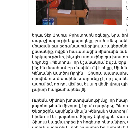
եղաւ Տէր Յիսուս Քրիստոսին օգնելը, Նրա եր
ապաշխարութիւն քարոզելը, բուժումներ անել
միացան եւս եօթանասուներկու աշակերտներ,
ընտանիք, ովքեր հաւատացին Յիսուսին եւ ն
ներկայութիւնը, ինչպէս առաջինը դա խոստով
կոչուեց «Պետրոս», որ նշանակում է վէմ: Եր
ինչ են մտածում Իր մասին՝ ո՞վ է ինքը, Սի
Կենդանի Աստծոյ Որդին»: Յիսուս պատասխան
որովհետեւ մարմինն եւ արիւնը չէ, որ յայտնեց 
ասում եմ, որ դու վէմ ես, եւ այդ վեմի վրայ 
չպիտի հաղթահարեն»
[6]
:
Ուրեմն, Սիմոնի խոստովանութիւնը, որ հնար
յայտնութեան միջոցով, նրան դարձրեց Պետրոս՝
Եկեղեցին, այսինքն միայն Կենդանի Աստծոյ 
հիմնւում եւ կայանում Տիրոջ Եկեղեցին: Հ
Յիսուս կազմաւորեց իր հոգեւոր ընտանիքը,
արիւնակցութիւն, որի շաղախը Իր Արիւնն է,