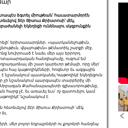
ամար
տապէս ձգտել միութեան՝ հաւատարմօրէն
տեւելով Տէր Յիսուս Քրիստոսի՝ մէկ,
բաժանելի Եկեղեցի ունենալու սկզբունքին
րելի՛ երիտասարդներ, «պատկանելութիւն,
քնութիւն, վկայութիւն» թէմատիկ շարքի մէջ,
ոնց նուիրուած է նաեւ մեր այս երրորդ
իտասարդական հանդիպումը, ուզում եմ
դրադառնալ մի շատ կարեւոր թէմայի, որը մեր՝
պէս հայ կաթողիկէների, հոգեւոր եւ ազգային
չ է նշանակում պատկանել Կաթողիկէ Եկեղեցուն:
ար չի նշանակում պարզապէս տարբերիչ մի
ի Սրբազան Քահանայապետի գլխաւորութիւնը,
 հարց չէ, եւ առաւել եւս՝
ոչ
զատուելու կամ
կաթողիկէ՝ նշանակում է.
հետեւելով Տէր Յիսուս Քրիստոսի՝ մէկ,
եւ,
երի, մեր բոլոր եղբայրների ու քոյրերի հանդէպ: