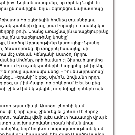
Երկիր»: Նոյեան տապանը, որ փրկեց Նոյին եւ
նրա ընտանիքին, եղաւ Եկեղեցու նախատիպը:
Քրիստոս Իր Եկեղեցին հիմնեց տասներկու
աշակերտների վրայ, ըստ Իսրայէլի տասներկու
ցեղերի թուի: Նրանց առաջնային առաքելութիւնը
կրային առաքելութիւնը կիսելը՝
ը, Աստծոյ Արքայութիւնը կառուցելը: Նրանց
 ձեւաւորուեց մի փոքրիկ համայնք, մի
րա մէջ տեսան Կենդանի Աստծոյ Որդու
անեց Սիմոնը, որի համար էլ Յիսուսի կողմից
բ Յիսուս Իր աշակերտներին հարցրեց, թէ իրենք
մոն Պետրոսը պատասխանեց. «Դու ես Քրիստոսը՝
եց…«Երանի՜ է քեզ, Սիմո՛ն, Յովնանի որդի,
քեզ, այլ՝ իմ Հայրը, որ Երկնքում է: Եւ ես քեզ
պիտի շինեմ իմ Եկեղեցին, ու դժոխքի դռներն այն
աւոր եղաւ միայն Աստծոյ շնորհի կամ
 վէմ, որի վրայ շինուեց եւ շինւում է Տիրոջ
Որդու հանդէպ վէմի պէս ամուր հաւատքի վրայ է
աւատքի այդ խոստովանութեան հիման վրայ
 ստեղծեց նոր՝ հոգեւոր հարազատութեան կամ
 Իր հանդէպ հաւատքն է եւ Հայր Աստծոյ կամքը