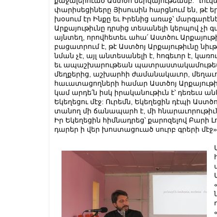
քաջալերուած Աստծո ներկայութեամբ: Ղուկ
փարիսեցիները Յիսուսին հարցնում են, թէ ե
խօսում էր Ինքը եւ Իրենից առաջ՝ մարգարէ
Արքայութիւնը դրսից տեսանելի կերպով չի գա
այնտեղ, որովհետեւ ահա՛ Աստծու Արքայութիւ
բացատրում է, թէ Աստծոյ Արքայութիւնը նի
նման չէ, այլ անտեսանելի է, հոգեւոր է, կառո
եւ ապաշխարութեան պատրաստակամութեա
մեղքերից, աշխարհի ժամանակաւոր, մեղաւ
հաւատացողների համար Աստծոյ Արքայութիւ
կամ արդե՛ն իսկ իրականութիւն է՝ դեռեւս ա
Եկեղեցու մէջ: Ուրեմն, Եկեղեցին դէպի Աս
տանող մի ճանապարհ է, մի հնարաւորութիւն,
Իր Եկեղեցին հիմնադրեց՝ քարոզելով Բարի Լ
դարեր ի վեր խոստացուած սուրբ գրերի մէջ»