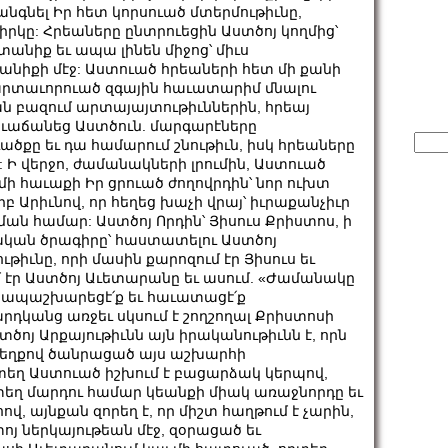
անգնել Իր հետ կորսուած մտերմութիւնը,
րկը: Հրեաները ընտրուեցին Աստծոյ կողմից՝
անիք եւ ապա լինեն միջոց՝ միւս
տանիքի մէջ: Աստուած հրեաների հետ մի քանի
արտաւորուած զգային հաւատարիմ մնալու
ան բազում արտայայտութիւններին, հրեայ
աւաճանեց Աստծուն. մարգարէները
Sear
ծքը եւ դա համարում շնութիւն, իսկ հրեաները
for:
վ: Ի վերջո, ժամանակների լրումին, Աստուած
 մի հաւաքի Իր ցրուած ժողովրդին՝ նոր ուխտ
րբ Արիւնով, որ հեղեց խաչի վրայ՝ իւրաքանչիւր
ան համար: Աստծոյ Որդին՝ Յիսուս Քրիստոս, ի
կան ծրագիրը՝ հաստատելու Աստծոյ
իւնը, որի մասին քարոզում էր Յիսուս եւ
մ էր Աստծոյ Աւետարանը եւ ասում. «Ժամանակը
նը, ապաշխարեցէ՛ք եւ հաւատացէ՛ք
արդկանց առջեւ սկսում է շողշողալ Քրիստոսի
ստծոյ Արքայութիւնն այն իրականութիւնն է, որն
, մեղքով ծանրացած այս աշխարհի
րտեղ Աստուած իշխում է բացարձակ կերպով,
տեղ մարդու համար կեանքի միակ առաջնորդը եւ
ով, այնքան զորեղ է, որ միշտ հաղթում է չարին,
ոյ ներկայութեան մէջ, զօրացած եւ