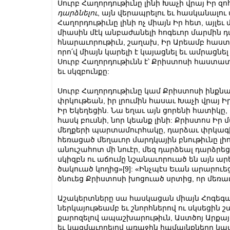
Սուրբ Հաղորդութիւնը լինի Խաչի վրայ Իր զ
դարձնելու
, այն վերապրելու եւ հասկանալո
Հաղորդութիւնը լինի ոչ միայն Իր հետ, այլե
միասին մէկ անբաժանելի հոգեւոր մարմին 
հնարաւորութիւն, շաղախ, Իր Արեամբ հաստա
որո՛վ միայն կարելի է կայացնել եւ ամրացնե
Սուրբ Հաղորդութիւնն է՝ Քրիստոսի հաստատ
եւ սկզբունքը:
Սուրբ Հաղորդութիւնը կամ Քրիստոսի ինքնա
փրկութեան, իր լրումին հասաւ Խաչի վրայ Ի
Իր Եկեղեցին. Նա եղաւ այն ցորենի հատիկը, 
հասկ բուսնի, նոր կեանք լինի: Քրիստոս Ի
մեղքերի պարտամուրհակը, դարձաւ փրկագին
հեռացած մեղաւոր մարդկային բնութիւնը լիո
անուշահոտ մի նուէր, մեզ դարձեալ դարձրե
սկիզբն ու աճումը նշանաւորուած են այն արե
ծակուած կողից»
[9]
: «Ինչպէս Եւան արարուե
ծնուեց Քրիստոսի խոցուած սրտից, որ մեռաւ 
Աշակերտները սա հասկացան միայն Հոգեգալու
ներկայութեամբ եւ շնորհներով ու սկսեցին 
քարոզելով ապաշխարութիւն, Աստծոյ Արքայո
եւ կազմաւորելով առաջին համայնքները կամ