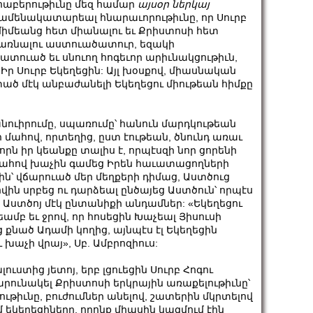
ոհաբերութիւնը մեզ համար
այսօր ներկայ
ւ ամենակատարեալ հնարաւորութիւնը, որ Սուրբ
ւ միմեանց հետ միանալու եւ Քրիստոսի հետ
դառնալու աստուածատուր, եզակի
տուած եւ սնուող հոգեւոր արիւնակցութիւն,
լ Իր Սուրբ Եկեղեցին: Այլ խօսքով, միասնական
ած մէկ անբաժանելի Եկեղեցու միութեան հիմքը
նուիրումը, սպառումը՝ հանուն մարդկութեան
ր մահով, որտեղից, ըստ էութեան, ծնունդ առաւ
որն իր կեանքը տալիս է, որպէսզի նոր ցորենի
ր մահով խաչին գամեց Իրեն հաւատացողների
՝ վճարուած մեր մեղքերի դիմաց, Աստծուց
վին սրբեց ու դարձեալ ընծայեց Աստծուն՝ որպէս
ց Աստծոյ մէկ ընտանիքի անդամներ: «Եկեղեցու
ամբ եւ ջրով, որ հոսեցին Խաչեալ Յիսուսի
ց քնած Ադամի կողից, այնպէս էլ Եկեղեցին
խաչի վրայ», Սբ. Ամբրոզիուս:
ստից յետոյ, երբ լցուեցին Սուրբ Հոգու
շարունակել Քրիստոսի երկրային առաքելութիւնը՝
ւթիւնը, բուժումներ անելով, շատերին մկրտելով
 եկեղեցիները, որոնք միասին կազմում էին