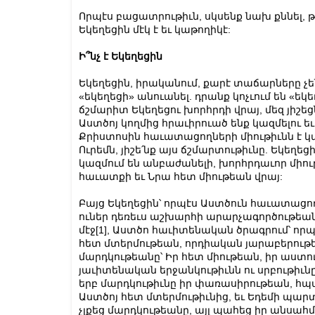
Որպէս բացատրութիւն, սկսենք նախ քննել, թէ 
Եկեղեցին մէկ է եւ կաթողիկէ:
Ի՞նչ է Եկեղեցին
Եկեղեցին, իրականում, քարէ տաճարները չեն
«եկեղեցի» անուանել. դրանք կոչւում են «եկե
ճշմարիտ Եկեղեցու խորհրդի վրայ, մեզ յիշեցն
Աստծոյ կողմից հրաւիրուած ենք կազմելու եւ
Քրիստոսին հաւատացողների միութիւնն է կամ հ
Ուրեմն, յիշե՛նք այս ճշմարտութիւնը. Եկեղ
կազմում են անբաժանելի, խորհրդաւոր միութ
հաւատքի եւ Նրա հետ միութեան վրայ:
Բայց Եկեղեցին՝ որպէս Աստծուն հաւատացող
ուներ դեռեւս աշխարհի արարչագործութե
մէջ
[1]
, Աստծո հաւիտենական ծրագրում՝ որպ
հետ մտերմութեան, որդիական յարաբերութեա
մարդկութեանը՝ Իր հետ միութեան, իր աստու
յաւիտենական երջանկութիւնն ու սրբութիւնը:
երբ մարդկութիւնը իր փառասիրութեան, հ
Աստծոյ հետ մտերմութիւնից, եւ Եդեմի պ
չլքեց մարդկութեանը, այլ պահեց իր անսահմ