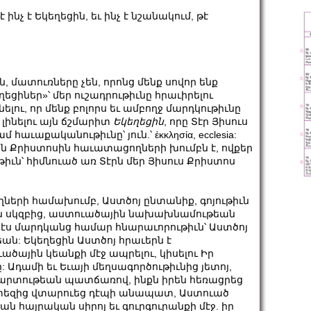
ինչ է Եկեղեցին, եւ ինչ է նշանակում, թէ
, մատուռները չեն, որոնց մենք սովոր ենք
ղեցիներ»՝ մեր ուշադրութիւնը հրաւիրելու
ելու, որ մենք բոլորս եւ ամբողջ մարդկութիւնը
 լինելու այն ճշմարիտ
Եկեղեցին
, որը Տէր Յիսուս
աւաքականութիւնը՝ յուն.՝ ἐκκλησία, ecclesia:
եցին Քրիստոսին հաւատացողների խումբն է, ովքեր
իւն՝ հիմնուած առ Տէրն մեր Յիսուս Քրիստոս
ների համախումբ, Աստծոյ ընտանիք, գոյութիւն
ան սկզբից, աստուածային նախախնամութեան
էս մարդկանց համար հնարաւորութիւն՝ Աստծոյ
ն: Եկեղեցին Աստծոյ հրաւերն է
ածային կեանքի մէջ ապրելու, կիսելու Իր
 Ադամի եւ Եւայի մեղսագործութիւնից յետոյ,
պարտութեան պատճառով, ինքն իրեն հեռացրեց
արտեզից վտարուեց դէպի անապատ, Աստուած
ան հայրական սիրոյ եւ գուրգուրանքի մէջ. իր