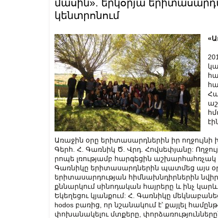
մասին». երկօրյա երիտասար
կենտրոնում
«Ա
20
կա
հա
հա
Հա
ա
հմ
էի
Առաջին օրը երիտասարդներին իր ողջույն
Գերհ. Հ. Գառնիկ Ծ. Վրդ. Հովսեփյանը: Ող
րոպե լռությամբ հարգեցին աշխարհահռչակ 
Գառնիկը երիտասարդներին պատմեց այս օր
երիտասարդության հիմնախնդիրներին նվիրվ
քննարկում սինոդական հայրերը և ինչ կարև
Եկեղեցու կյանքում: Հ. Գառնիկը մեկնաբանեց
hodos բառից, որ նշանակում է՝ քայլել համը
փոխանակելու մտքերը, փորձառություններ