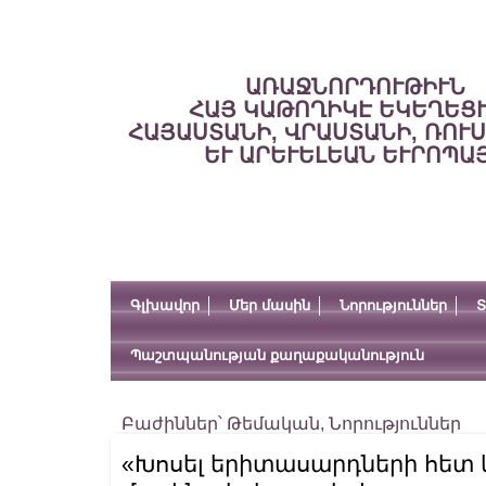
ԱՌԱՋՆՈՐԴՈՒԹԻՒՆ
ՀԱՅ ԿԱԹՈՂԻԿԷ ԵԿԵՂԵՑ
ՀԱՅԱՍՏԱՆԻ, ՎՐԱՍՏԱՆԻ, ՌՈՒ
ԵՒ ԱՐԵՒԵԼԵԱՆ ԵՒՐՈՊԱ
Գլխավոր
Մեր մասին
Նորություններ
Տ
Պաշտպանության քաղաքականություն
Բաժիններ՝
Թեմական
,
Նորություններ
«Խոսել երիտասարդների հետ և