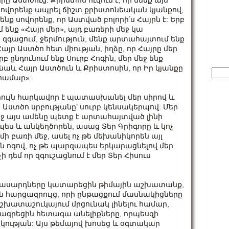
 Աստծուց: Քրիստոս ուզում է, որ մենք այս
ովորենք ապրել ճիշտ քրիստոնեական կյանքով,
ենք սովորենք, որ Աստված բոլորի՛ս Հայրն է: Երբ
մ ենք «Հայր մեր», այդ բառերի մեջ կա
զգացում, ջերմություն, մենք արտահայտում ենք
Հայր Աստծո հետ միության, իղձը, որ Հայրը մեր
Երբ ընդունում ենք Սուրբ Հոգին, մեր մեջ ենք
 նաև Հայր Աստծուն և Քրիստոսին, որ Իր կյանքը
Sear
համար»:
for:
ույն հարկավոր է պատասխանել մեր սիրով և
, Աստծո սրբությանը՝ սուրբ կենսակերպով: Մեր
եջ այս ամենը պետք է արտահայտված լինի
ս և անկեղծորեն, ասաց Տեր Գրիգորը և կոչ
 մի բառի մեջ, ասել ոչ թե մեխանիկորեն այլ
 ոգով, ոչ թե պարզապես երկարացնելով մեր
ի դեմ որ զգուշացնում է մեր Տեր Հիսուս
իտասարդները կատարեցին թիմային աշխատանք,
հարցազրույց, որի ընթացքում մասնակիցները
աշխատաշուկայում մրցունակ լինելու համար,
րագրեցին հետագա անելիքները, որպեսզի
կության: Այս թեմայով խոսեց և օգտակար