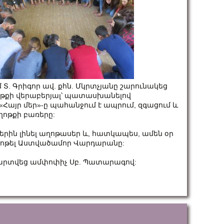
 Տ. Գրիգոր ավ. քհն. Մկրտչյանը շարունակեց
ոթքի վերաբերյալ՝ պատասխանելով
«Հայր մեր»-ը պահանջում է ապրում, զգացում և
ղոթքի բառերը:
երին լինել աղոթասեր և, հատկապես, ամեն օր
աղոթել Աստվածամոր Վարդարանը:
արտվեց ամփոփիչ Սբ. Պատարագով: