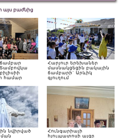
եր այս բաժնից
 ճամբար
Հարյուր երեխաներ
Տամբովկա
մասնակցեցին բակային
Թբիլիսիի
ճամբարի` Արևիկ
ի համար
գյուղում
սին նվիրված
Հունգարիայի
ծման
հյուպատոսի այցը