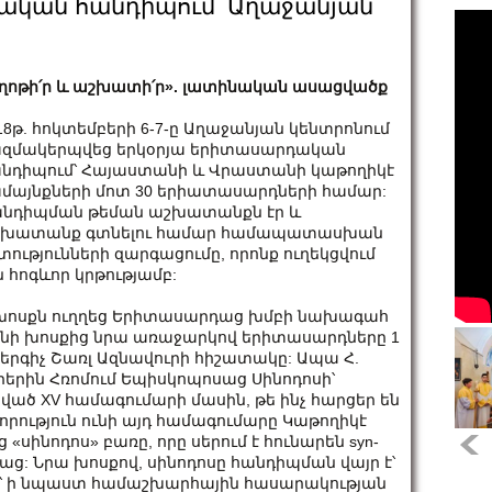
դական հանդիպում՝ Աղաջանյան
ղոթի՛ր և աշխատի՛ր». լատինական ասացվածք
18թ. հոկտեմբերի 6-7-ը Աղաջանյան կենտրոնում
զմակերպվեց երկօրյա երիտասարդական
նդիպում՝ Հայաստանի և Վրաստանի կաթողիկէ
մայնքների մոտ 30 երիատասարդների համար:
նդիպման թեման աշխատանքն էր և
շխատանք գտնելու համար համապատասխան
տությունների զարգացումը, որոնք ուղեկցվում
ն հոգևոր կրթությամբ:
ի խոսքն ուղղեց Երիտասարդաց խմբի նախագահ
ջույնի խոսքից նրա առաջարկով երիտասարդները 1
երգիչ Շառլ Ազնավուրի հիշատակը: Ապա Հ.
երին Հռոմում Եպիսկոպոսաց Սինոդոսի՝
ած XV համագումարի մասին, թե ինչ հարցեր են
որություն ունի այդ համագումարը Կաթողիկէ
 «սինոդոս» բառը, որը սերում է հունարեն syn-
նթաց: Նրա խոսքով, սինոդոսը հանդիպման վայր է՝
ը՝ ի նպաստ համաշխարհային հասարակության