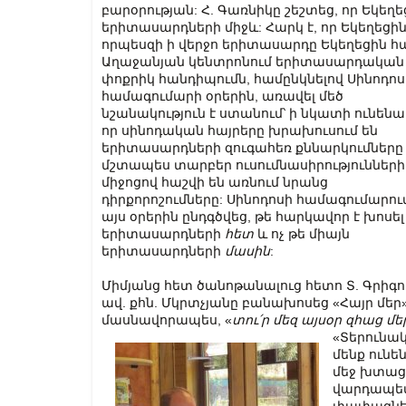
բարօրության: Հ. Գառնիկը շեշտեց, որ Եկեղեց
երիտասարդների միջև: Հարկ է, որ Եկեղեց
որպեսզի ի վերջո երիտասարդը Եկեղեցին հ
Աղաջանյան կենտրոնում երիտասարդական
փոքրիկ հանդիպումն, համընկնելով Սինոդոս
համագումարի օրերին, առավել մեծ
նշանակություն է ստանում՝ ի նկատի ունենալ
որ սինոդական հայրերը խրախուսում են
երիտասարդների զուգահեռ քննարկումները
մշտապես տարբեր ուսումնասիրությունների
միջոցով հաշվի են առնում նրանց
դիրքորոշումները: Սինոդոսի համագումարու
այս օրերին ընդգծվեց, թե հարկավոր է խոսել
երիտասարդների
հետ
և ոչ թե միայն
երիտասարդների
մասին
:
Միմյանց հետ ծանոթանալուց հետո Տ. Գրիգո
ավ. քհն. Մկրտչյանը բանախոսեց «Հայր մեր
մասնավորապես, «
տու՛ր
մեզ
այսօր
զհաց
մե
«Տերունա
մենք ունեն
մեջ խտաց
վարդապետո