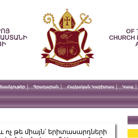
ՒՈՅ
OF 
ՍԱՍՏԱՆԻ
CHURCH 
ՅԻ
եսանյութեր
Գրադարան
Հայկական Կարիտաս
Կապ
 ոչ թե միայն՝ երիտասարդների