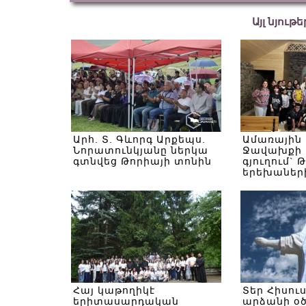
Այլ նյութ
Արհ. Տ. Գևորգ Արքեպս.
Ամառային
Նորատունկյանը ներկա
Ջավախքի 
գտնվեց Թորիայի տոնին
գյուղում` 
երեխաներ
Հայ կաթողիկէ
Տեր Հիսու
երիտասարդական
արձանի օ