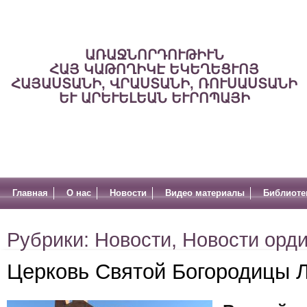
ԱՌԱՋՆՈՐԴՈՒԹԻՒՆ
ՀԱՅ ԿԱԹՈՂԻԿԷ ԵԿԵՂԵՑՒՈՅ
ՀԱՅԱՍՏԱՆԻ, ՎՐԱՍՏԱՆԻ, ՌՈՒՍԱՍՏԱՆԻ
ԵՒ ԱՐԵՒԵԼԵԱՆ ԵՒՐՈՊԱՅԻ
Главная
О нас
Новости
Видео материалы
Библиоте
Рубрики:
Новости
,
Новости орд
Церковь Святой Богородицы 