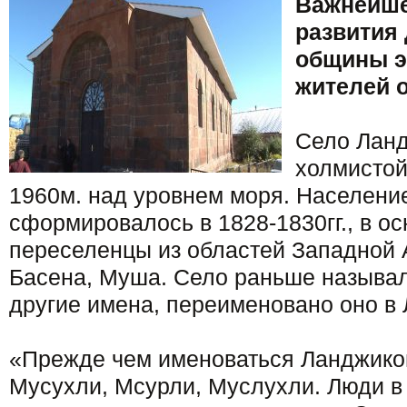
Важнейше
развития
общины э
жителей 
Село Ланд
холмистой
1960м. над уровнем моря. Населени
сформировалось в 1828-1830гг., в ос
переселенцы из областей Западной 
Басена, Муша. Село раньше называл
другие имена, переименовано оно в Л
«Прежде чем именоваться Ланджико
Мусухли, Мсурли, Муслухли. Люди в