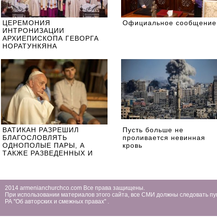
ЦЕРЕМОНИЯ
Официальное сообщение
ИНТРОНИЗАЦИИ
АРХИЕПИСКОПА ГЕВОРГА
НОРАТУНКЯНА
ВАТИКАН РАЗРЕШИЛ
Пусть больше не
БЛАГОСЛОВЛЯТЬ
проливается невинная
ОДНОПОЛЫЕ ПАРЫ, А
кровь
ТАКЖЕ РАЗВЕДЕННЫХ И
ПОВТОРНО ВСТУПИВШИХ В
БРАК? ОБЗОР ДОКУМЕНТА
2014 armenianchurchco.com Все права защищены.
При использовании материалов этого сайта, все СМИ должны следовать пу
РА ''Об авторских и смежных правах'' .