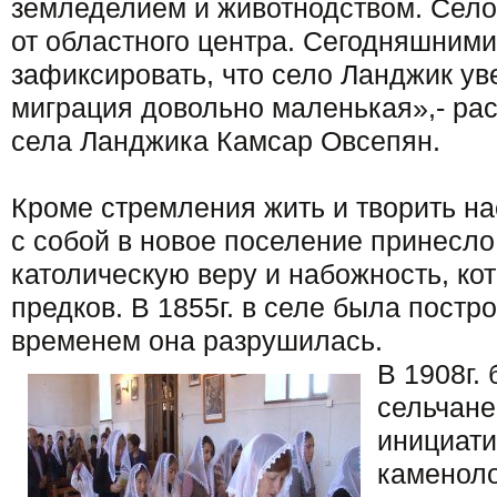
земледелием и животнодством. Село
от областного центра. Сегодняшним
зафиксировать, что село Ланджик ув
миграция довольно маленькая»,- ра
села Ланджика Камсар Овсепян.
Кроме стремления жить и творить н
с собой в новое поселение принесл
католическую веру и набожность, ко
предков. В 1855г. в селе была постро
временем она разрушилась.
В 1908г.
сельчане
инициати
каменоло