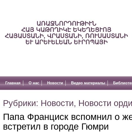
ԱՌԱՋՆՈՐԴՈՒԹԻՒՆ
ՀԱՅ ԿԱԹՈՂԻԿԷ ԵԿԵՂԵՑՒՈՅ
ՀԱՅԱՍՏԱՆԻ, ՎՐԱՍՏԱՆԻ, ՌՈՒՍԱՍՏԱՆԻ
ԵՒ ԱՐԵՒԵԼԵԱՆ ԵՒՐՈՊԱՅԻ
Главная
О нас
Новости
Видео материалы
Библиоте
Рубрики:
Новости
,
Новости орд
Папа Франциск вспомнил о ж
встретил в городе Гюмри