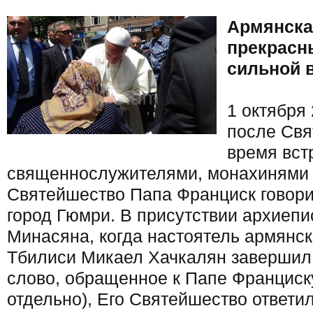
Армянска
прекрасн
сильной 
1 октября 
после Свя
время вст
священнослужителями, монахинями 
Святейшество Папа Франциск говори
город Гюмри. В присутствии архиеп
Минасяна, когда настоятель армянск
Тбилиси Микаел Хачкалян завершил 
слово, обращенное к Папе Франциск
отдельно), Его Святейшество ответил