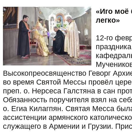
«Иго моё 
легко»
12-го февр
праздника
кафедрал
Мучеников
Высокопреосвященство Геворг Архи
во время Святой Мессы провёл цер
преп. о. Нерсеса Галстяна в сан пр
Обязанность поручителя взял на се
о. Егиа Килагпян. Святая Месса был
ассистенции армянского католическо
служащего в Армении и Грузии. При