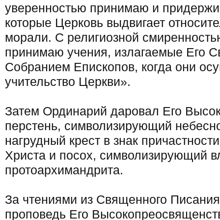
уверенностью принимаю и придержив
которые Церковь выдвигает относит
морали. С религиозной смиренность
принимаю учения, излагаемые Его 
Собранием Епископов, когда они ос
учительство Церкви».
Затем Ординарий даровал Его Высо
перстень, символизирующий небесно
нагрудный крест в знак причастност
Христа и посох, символизирующий в
протоархимандрита.
За чтениями из Священного Писани
проповедь Его Высокопреосвященств