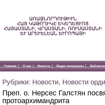
ԱՌԱՋՆՈՐԴՈՒԹԻՒՆ
ՀԱՅ ԿԱԹՈՂԻԿԷ ԵԿԵՂԵՑՒՈՅ
ՀԱՅԱՍՏԱՆԻ, ՎՐԱՍՏԱՆԻ, ՌՈՒՍԱՍՏԱՆԻ
ԵՒ ԱՐԵՒԵԼԵԱՆ ԵՒՐՈՊԱՅԻ
Главная
О нас
Новости
Видео материалы
Библиоте
Рубрики:
Новости
,
Новости орд
Преп. о. Нерсес Галстян посв
протоархимандрита