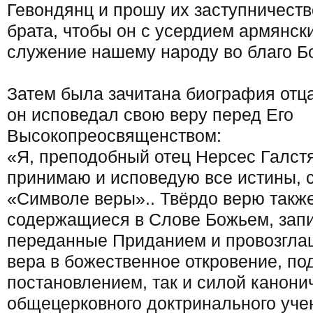
Гевондянц и прошу их заступничеств
брата, чтобы он с усердием армянск
служение нашему народу во благо Б
Затем была зачитана биография отца
он исповедал свою веру перед Его
Высокопреосвященством:
«Я, преподобный отец Нерсес Галстя
принимаю и исповедую все истины,
«Символе веры».. Твёрдо верю также
содержащиеся в Слове Божьем, зап
переданные Приданием и провозгла
вера в божественное откровение, по
постановлением, так и силой канони
общецерковного доктринального учен