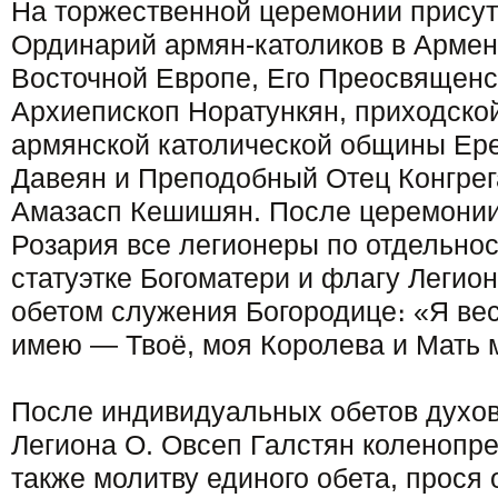
На торжественной церемонии присут
Ординарий армян-католиков в Армени
Восточной Европе, Его Преосвященс
Архиепископ Норатункян, приходско
армянской католической общины Ере
Давеян и Преподобный Отец Конгре
Амазасп Кешишян. После церемонии
Розария все легионеры по отдельно
статуэтке Богоматери и флагу Легио
обетом служения Богородице։ «Я весь
имею — Твоё, моя Королева и Мать 
После индивидуальных обетов духов
Легиона О. Овсеп Галстян коленопр
также молитву единого обета, прося 