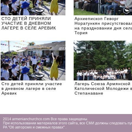
СТО ДЕТЕЙ ПРИНЯЛИ
Архиепископ Геворг
УЧАСТИЕ В ДНЕВНОМ
Норатункян присутствова
ЛАГЕРЕ В СЕЛЕ АРЕВИК
на праздновании дня сел
Тория
Сто детей приняли участие
Лагерь Союза Армянской
в дневном лагере в селе
Католической Молодежи 
Аревик
Степанаване
2014 armenianchurchco.com Все права защищены.
При использовании материалов этого сайта, все СМИ должны следовать пу
РА ''Об авторских и смежных правах'' .