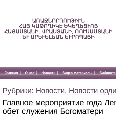
ԱՌԱՋՆՈՐԴՈՒԹԻՒՆ
ՀԱՅ ԿԱԹՈՂԻԿԷ ԵԿԵՂԵՑՒՈՅ
ՀԱՅԱՍՏԱՆԻ, ՎՐԱՍՏԱՆԻ, ՌՈՒՍԱՍՏԱՆԻ
ԵՒ ԱՐԵՒԵԼԵԱՆ ԵՒՐՈՊԱՅԻ
Главная
О нас
Новости
Видео материалы
Библиоте
Рубрики:
Новости
,
Новости орд
Главное мероприятие года Ле
обет служения Богоматери