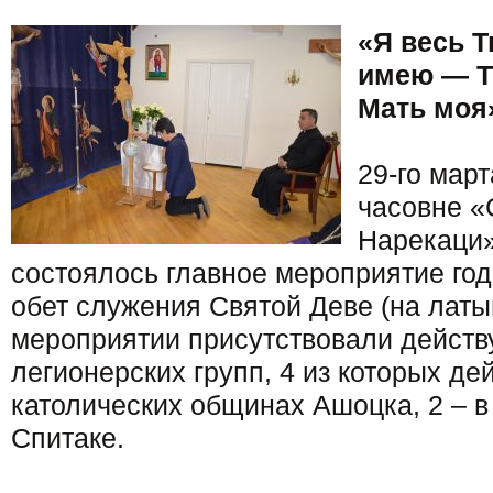
«Я весь Тв
имею — Т
Мать моя
29-го март
часовне «
Нарекаци»
состоялось главное мероприятие го
обет служения Святой Деве (на латын
мероприятии присутствовали дейст
легионерских групп, 4 из которых де
католических общинах Ашоцка, 2 – в 
Спитаке.