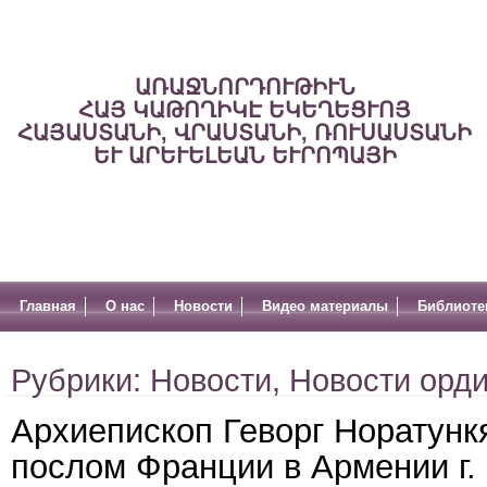
ԱՌԱՋՆՈՐԴՈՒԹԻՒՆ
ՀԱՅ ԿԱԹՈՂԻԿԷ ԵԿԵՂԵՑՒՈՅ
ՀԱՅԱՍՏԱՆԻ, ՎՐԱՍՏԱՆԻ, ՌՈՒՍԱՍՏԱՆԻ
ԵՒ ԱՐԵՒԵԼԵԱՆ ԵՒՐՈՊԱՅԻ
Главная
О нас
Новости
Видео материалы
Библиоте
Рубрики:
Новости
,
Новости орд
Архиепископ Геворг Норатунк
послом Франции в Армении г.