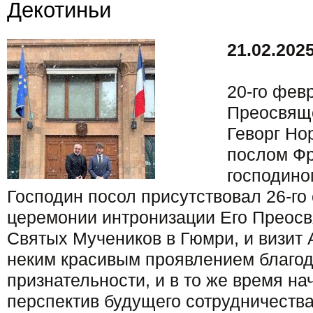
Декотиньи
21.02.2025
20-го февр
Преосвящ
Геворг Но
послом Фр
господино
Господин посол присутствовал 26-го 
церемонии интронизации Его Преос
Святых Мучеников в Гюмри, и визит
неким красивым проявлением благод
признательности, и в то же время н
перспектив будущего сотрудничества